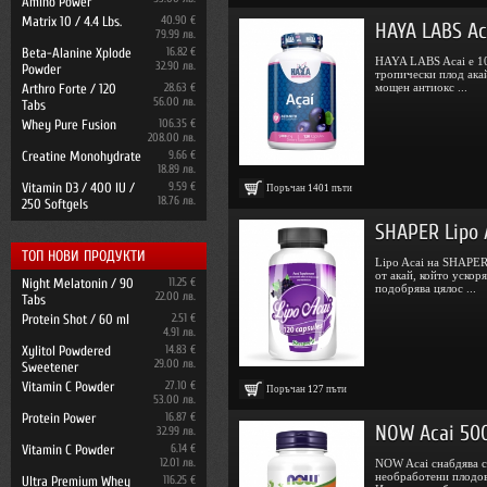
Amino Power
Matrix 10 / 4.4 Lbs.
40.90 €
HAYA LABS Ac
79.99 лв.
Beta-Alanine Xplode
16.82 €
HAYA LABS Acai е 10
32.90 лв.
Powder
тропически плод ака
Arthro Forte / 120
28.63 €
мощен антиокс ...
56.00 лв.
Tabs
Whey Pure Fusion
106.35 €
208.00 лв.
Creatine Monohydrate
9.66 €
18.89 лв.
Vitamin D3 / 400 IU /
9.59 €
Поръчан
1401
пъти
18.76 лв.
250 Softgels
SHAPER Lipo A
ТОП НОВИ ПРОДУКТИ
Lipo Acai на SHAPER
от акай, който ускор
Night Melatonin / 90
11.25 €
подобрява цялос ...
22.00 лв.
Tabs
Protein Shot / 60 ml
2.51 €
4.91 лв.
Xylitol Powdered
14.83 €
29.00 лв.
Sweetener
Vitamin C Powder
27.10 €
Поръчан
127
пъти
53.00 лв.
Protein Power
16.87 €
NOW Acai 500
32.99 лв.
Vitamin C Powder
6.14 €
12.01 лв.
NOW Acai снабдява с
необработени плодов
Ultra Premium Whey
116.25 €