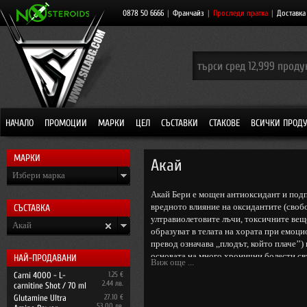
0878 50 6666
|
Франчайз
|
Проследи пратка
|
Доставка
НАЧАЛО
ПРОМОЦИИ
МАРКИ
ЦЕЛ
СЪСТАВКИ
СТАКОВЕ
ВСИЧКИ ПРОД
МАРКИ
Акай
Избери марка
Акай Бери е мощен антиоксидант и подп
вредното влияние на оксидантите (свобо
СЪСТАВКА
ултравиолетовите лъчи, токсичните веще
Акай
образуват в телата на хората при емоци
превод означава ,,плодът, който плаче’
основата на много хронични болести св
НАЙ-ПРОДАВАНИ
Виж още ...
Carni 4000 - L-
1.25 €
2.44 лв.
carnitine Shot / 70 ml
Glutamine Ultra
27.10 €
53.00 лв.