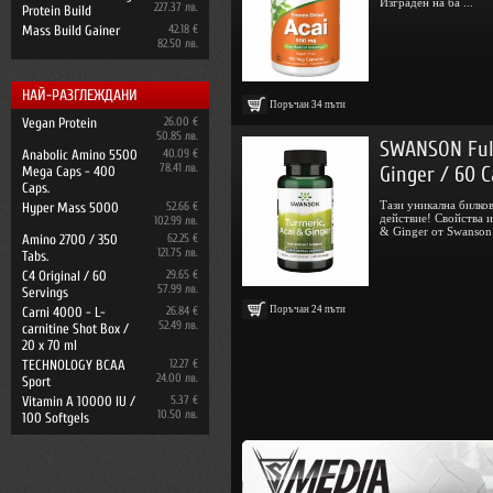
Изграден на ба ...
227.37 лв.
Protein Build
Mass Build Gainer
42.18 €
82.50 лв.
НАЙ-РАЗГЛЕЖДАНИ
Поръчан
34
пъти
Vegan Protein
26.00 €
50.85 лв.
SWANSON Full
Anabolic Amino 5500
40.09 €
78.41 лв.
Ginger / 60 
Mega Caps - 400
Caps.
Тази уникална билко
Hyper Mass 5000
52.66 €
действие! Свойства и
102.99 лв.
& Ginger от Swanson: 
Amino 2700 / 350
62.25 €
121.75 лв.
Tabs.
C4 Original / 60
29.65 €
57.99 лв.
Servings
Поръчан
24
пъти
Carni 4000 - L-
26.84 €
52.49 лв.
carnitine Shot Box /
20 x 70 ml
TECHNOLOGY BCAA
12.27 €
24.00 лв.
Sport
Vitamin A 10000 IU /
5.37 €
10.50 лв.
100 Softgels