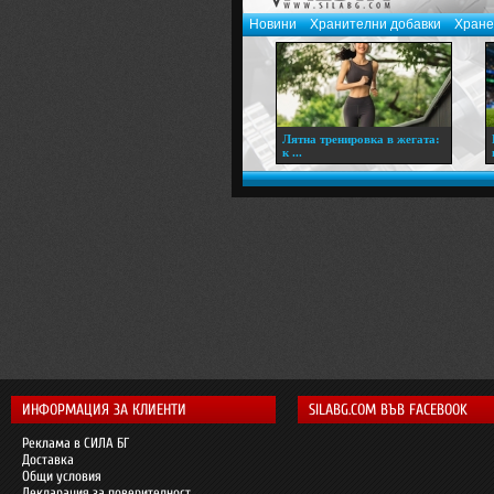
Новини
Хранителни добавки
Хране
Лятна тренировка в жегата:
к ...
ИНФОРМАЦИЯ ЗА КЛИЕНТИ
SILABG.COM ВЪВ FACEBOOK
Реклама в СИЛА БГ
Доставка
Общи условия
Декларация за поверителност