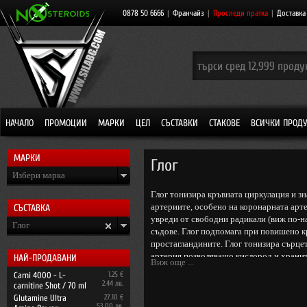
0878 50 6666
|
Франчайз
|
Проследи пратка
|
Доставка
НАЧАЛО
ПРОМОЦИИ
МАРКИ
ЦЕЛ
СЪСТАВКИ
СТАКОВЕ
ВСИЧКИ ПРОД
МАРКИ
Глог
Избери марка
Глог тонизира кръвната циркулация и з
артериите, особено на коронарната арте
СЪСТАВКА
увреди от свободни радикали (виж по-н
Глог
съдове. Глог подпомага при повишено к
простагландините. Глог тонизира сърце
артерия позволяващо кислород и хранит
НАЙ-ПРОДАВАНИ
Виж още ...
намалява налягането, което сърцето тря
Carni 4000 - L-
1.25 €
благоприятно ензимите участващи в ене
2.44 лв.
carnitine Shot / 70 ml
Glutamine Ultra
27.10 €
53.00 лв.