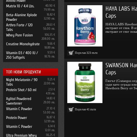
Amino Power
Matrix 10 / 4.4 Lbs.
40.90 €
HAYA LABS Ha
79.99 лв.
Caps
Beta-Alanine Xplode
16.82 €
32.90 лв.
Powder
HAYA LABS Hawthorn
Arthro Forte / 120
28.63 €
екстракт от глок. В 
56.00 лв.
Tabs
екстракт от глог показ
Whey Pure Fusion
106.35 €
208.00 лв.
Creatine Monohydrate
9.66 €
18.89 лв.
Vitamin D3 / 400 IU /
9.59 €
Поръчан
323
пъти
18.76 лв.
250 Softgels
SWANSON Haw
Caps
ТОП НОВИ ПРОДУКТИ
Night Melatonin / 90
11.25 €
Глогът (Crataegus ox
22.00 лв.
Tabs
сади като ограда или
Hawthorn Berry от Sw
Protein Shot / 60 ml
2.51 €
4.91 лв.
Xylitol Powdered
14.83 €
29.00 лв.
Sweetener
Vitamin C Powder
27.10 €
Поръчан
41
пъти
53.00 лв.
Protein Power
16.87 €
32.99 лв.
Vitamin C Powder
6.14 €
12.01 лв.
Ultra Premium Whey
116.25 €