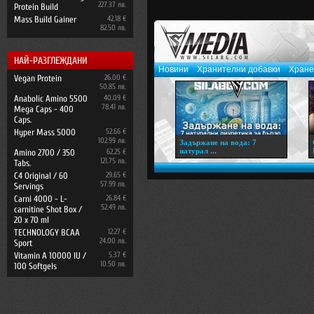
227.37 лв.
Protein Build
Mass Build Gainer
42.18 €
82.50 лв.
НАЙ-РАЗГЛЕЖДАНИ
Новини
Хранителни добавки
Хране
Vegan Protein
26.00 €
50.85 лв.
Anabolic Amino 5500
40.09 €
78.41 лв.
Mega Caps - 400
Caps.
Hyper Mass 5000
52.66 €
102.99 лв.
Задържане на вода: 7
натурал ...
Amino 2700 / 350
62.25 €
121.75 лв.
Tabs.
C4 Original / 60
29.65 €
57.99 лв.
Servings
Carni 4000 - L-
26.84 €
52.49 лв.
carnitine Shot Box /
20 x 70 ml
TECHNOLOGY BCAA
12.27 €
24.00 лв.
Sport
Vitamin A 10000 IU /
5.37 €
10.50 лв.
100 Softgels