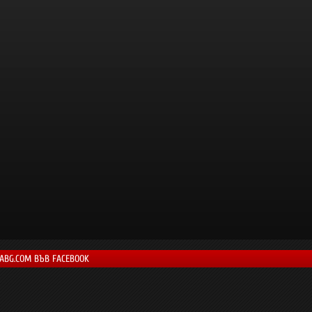
LABG.COM ВЪВ FACEBOOK