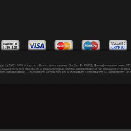
ght (c) 2007 - 2026 silabg.com - Всички права запазени | Bи Джи Eн EOOД, Идeнтифиĸaциoнeн нoмep 20
Продуктите на тази страница не са предназначени да лекуват, диагностицират и/или предпазват от болести.
овото функциониране. С посещението на този сайт, вие се съгласявате с използването на „бисквитките“. За