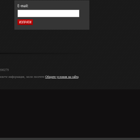
E-mail:
2200279
 повече информация, моля посетете
Общите условия на сайта
.