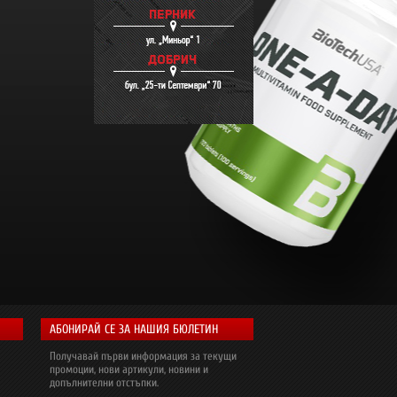
АБОНИРАЙ СЕ ЗА НАШИЯ БЮЛЕТИН
Получавай първи информация за текущи
промоции, нови артикули, новини и
допълнителни отстъпки.