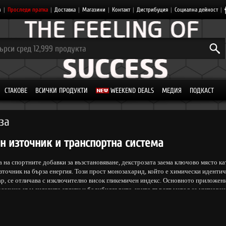
з
|
Проследи пратка
|
Доставка
|
Магазини
|
Контакт
|
Дистрибуция
|
Социална дейност
|
СТАКОВЕ
ВСИЧКИ ПРОДУКТИ
WEEKEND DEALS
МЕДИЯ
ПОДКАСТ
за
н източник и транспортна система
а на спортните добавки за възстановяване, декстрозата заема ключово място ка
зточник на бърза енергия. Този прост монозахарид, който е химически идентич
ар, се отличава с изключително висок гликемичен индекс. Основното приложен
асочено към силовите атлети и бодибилдърите, които търсят метод за мигновен
 изчерпаните енергийни запаси и оптимизиране на мускулния растеж чрез ман
ите нива.
 сложните въглехидрати, които изискват време за разграждане, декстрозата нав