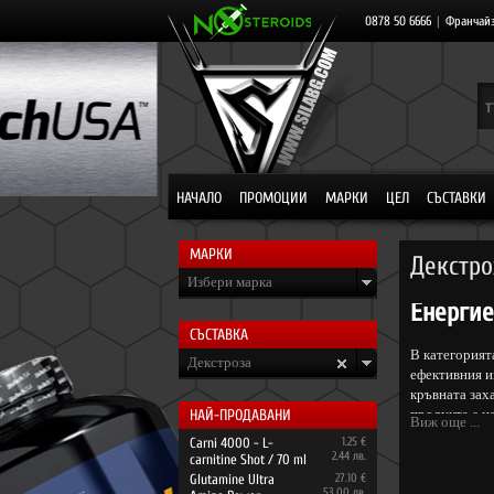
0878 50 6666
|
Франчай
НАЧАЛО
ПРОМОЦИИ
МАРКИ
ЦЕЛ
СЪСТАВКИ
МАРКИ
Декстро
Избери марка
Eнергие
СЪСТАВКА
В категорият
Декстроза
ефективния и
кръвната зах
НАЙ-ПРОДАВАНИ
продукта е н
Виж още ...
попълване на
Carni 4000 - L-
1.25 €
на инсулинов
2.44 лв.
carnitine Shot / 70 ml
Glutamine Ultra
27.10 €
За разлика от
53.00 лв.