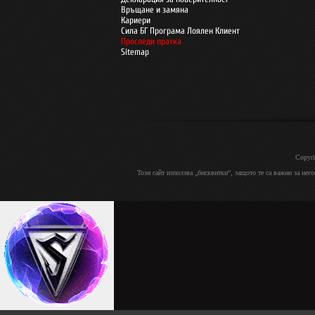
Връщане и замяна
Кариери
Сила БГ Програма Лоялен Клиент
Проследи пратка
Sitemap
Copyri
Този сайт използва „бисквитки“, защото те са важни за нег