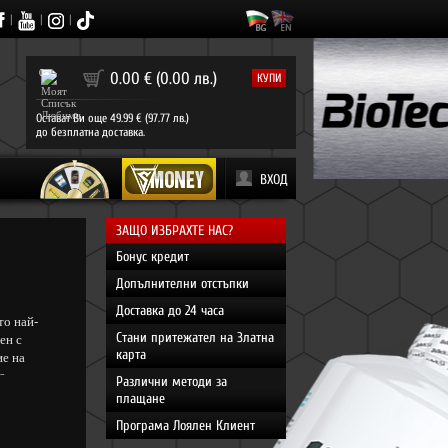
|
|
|
0
0.00 € (0.00 лв.)
КУПИ
Остават Ви още 49.99 € (97.77 лв.)
до безплатна доставка.
ВХОД
ЗАЩО ИЗБРАХТЕ НАС?
Бонус кредит
Допълнителни отстъпки
Доставка до 24 часа
то най-
Стани притежател на Златна
ен с
карта
ие на
о
Различни методи за
ипулиране
плащане
Програма Лоялен Клиент
лиза в