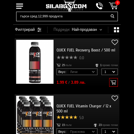
0
Филтрирай
Подреди:
Най-продаван
QUICK FUEL Recovery Boost / 500 ml
0.0
25
пъти
1
промо точки
Вкус:
1.99 €
/
3.89 лв.
QUICK FUEL Vitamin Charger / 12 x
500 ml
5.0
15
пъти
23
промо точки
Вкус: