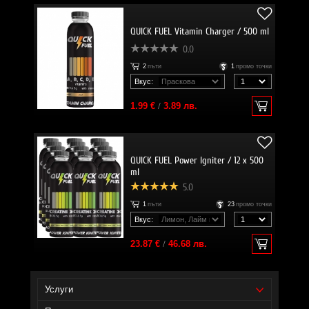
QUICK FUEL Vitamin Charger / 500 ml
0.0
2
пъти
1
промо точки
Вкус:
1.99 €
/
3.89 лв.
QUICK FUEL Power Igniter / 12 x 500
ml
5.0
1
пъти
23
промо точки
Вкус:
23.87 €
/
46.68 лв.
Услуги