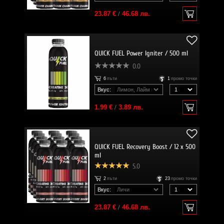
23.87 €
/
46.68 лв.
QUICK FUEL Power Igniter / 500 ml
0.0
6
пъти
1
промо точки
Вкус:
1.99 €
/
3.89 лв.
QUICK FUEL Recovery Boost / 12 x 500
ml
5.0
2
пъти
23
промо точки
Вкус:
23.87 €
/
46.68 лв.