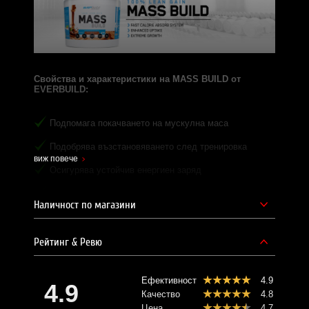
Свойства и характеристики на MASS BUILD от
EVERBUILD:
Подпомага покачването на мускулна маса
Подобрява възстановяването след тренировка
виж повече
Осигурява устойчив енергиен заряд
С комплекс от въглехидрати
Наличност по магазини
С няколко вида белтъчини
С 12.4 g протеин в доза
Рейтинг & Ревю
С витамини A и C
Ефективност
4.9
4.9
С калций и желязо
Качество
4.8
Цена
4.7