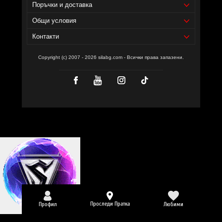
Уебсайт на производителя -
Поръчки и доставка
https://www.everbuildnutrition.com/
Общи условия
Препоръчваме ви също:
рибено масло цена
Контакти
канела бг
Copyright (c) 2007 - 2026 silabg.com - Всички права запазени.
арахидонова киселина
Проследи Пратка
Профил
Любими