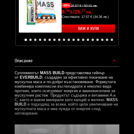
-69%
.
25.57 € / 50.01 лв.
8.
00
/
25.
57
€
лв.
4.10 лв.)
Спестявате: 17.57 € (34.36 лв.)
ПИ
ВИЖ И КУПИ
Описание
Суплементът
MASS BUILD
представлява гейнър
от
EVERBUILD
, създаден за ефективно покачване на
мускулна маса и по-добро възстановяване. Формулата
комбинира комплексни въглехидрати и няколко вида
протеин, които осигуряват енергия и аминокиселини за
мускулния растеж. Продуктът съдържа и витамини A и
C, както и важни минерали като калций и желязо.
MASS
BUILD
е подходящ за всеки, който цели увеличаване на
мускулната маса и има нужда от енергия след
натоварване.