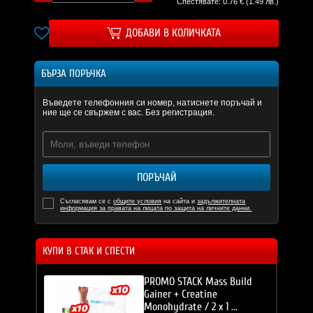
Спестявате: 0.76 € (1.49 лв.)
ДОБАВИ В КОЛИЧКАТА
БЪРЗА ПОРЪЧКА
Въведете телефонния си номер, натиснете поръчай и
ние ще се свържем с вас. Без регистрация.
ПОРЪЧАЙ
Съгласявам се с
общите условия
на сайта и
задължителната
информация за правата на лицата по защита на личните данни.
КУПИ В СТАК И СПЕСТИ
 Build
PROMO STACK Mass Build
REE Mass
Gainer + Creatine
Monohydrate / 2 x 1 ...