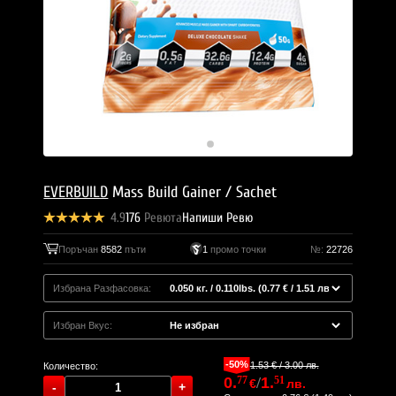
EVERBUILD
Mass Build Gainer / Sachet
4.9
176
Ревюта
Напиши Ревю
Поръчан
8582
пъти
1
промо точки
№:
22726
Избрана Разфасовка:
Избран Вкус:
-50%
1.53 € / 3.00 лв.
Количество:
0.
77
/
1.
51
€
лв.