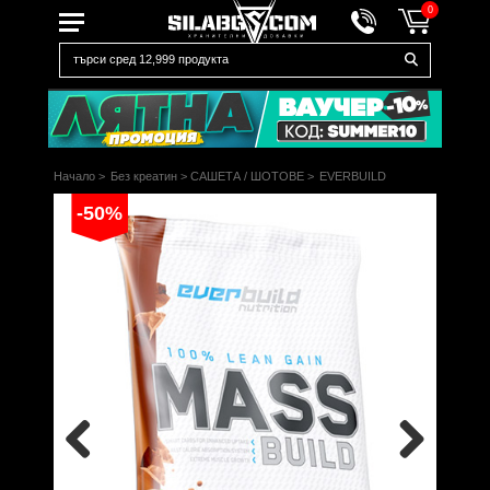
0
Начало
>
Без креатин
>
САШЕТА / ШОТОВЕ
>
EVERBUILD
-50%
Previous
Next