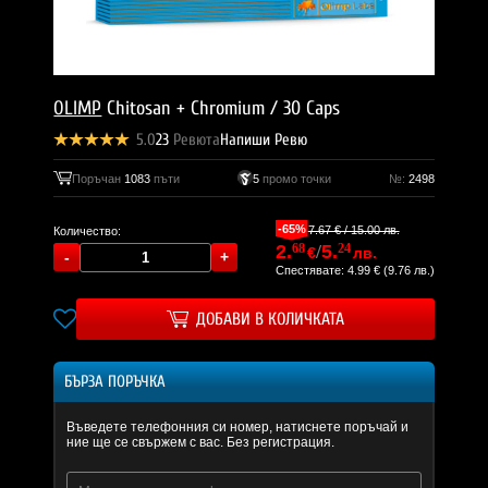
OLIMP
Chitosan + Chromium / 30 Caps
5.0
23
Ревюта
Напиши Ревю
Поръчан
1083
пъти
5
промо точки
№:
2498
-65%
7.67 € / 15.00 лв.
Количество:
2.
68
/
5.
24
€
лв.
Спестявате: 4.99 € (9.76 лв.)
ДОБАВИ В КОЛИЧКАТА
БЪРЗА ПОРЪЧКА
Въведете телефонния си номер, натиснете поръчай и
ние ще се свържем с вас. Без регистрация.