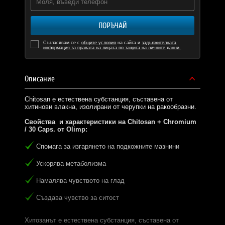
ПОРЪЧАЙ
Съгласявам се с
общите условия
на сайта и
задължителната
информация за правата на лицата по защита на личните данни.
Описание
Chitosan е естествена субстанция, съставена от
хитинови влакна, изолирани от черупки на ракообразни.
Свойства и характеристики на Chitosan + Chromium
/ 30 Caps. от
Olimp
:
Спомага за изгарянето на подкожните мазнини
Ускорява метаболизма
Намалява чувството на глад
Създава чувство за ситост
Хитозанът е естествена субстанция, съставена от