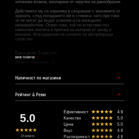
хитинови влакна, изолирани от черупки на ракообразни.
Действието му се изразява в свързване с мазнините от
храната, след попадането им в стомаха, като при това
те не могат да бъдат усвоени и се изхвърлят
непреработени. Освен това, той по естествен път
намалява апетита и притока на калории от захар и
мазнини, благодарение на силните си абсорбиращи
свойства.
Една доза:
2 капсули
виж повече
Дози в опаковка
: 15
Начин на употреба:
Приемайте по 3 дози дневно, 20
минути преди хранене, с много вода.
Наличност по магазини
Съставки:
хитозан, хром
Рейтинг & Ревю
Забележки:
Пазете далеч от деца!
Съхранявайте на сухо и хладно място!
Ефективност
4.9
5.0
Качество
5.0
СИЛА БГ Тийм!
Цена
5.0
Вкус
4.8
Доставчик на продукта - И фудс ЕООД.
23 ревюта
Разтворимост
4.8