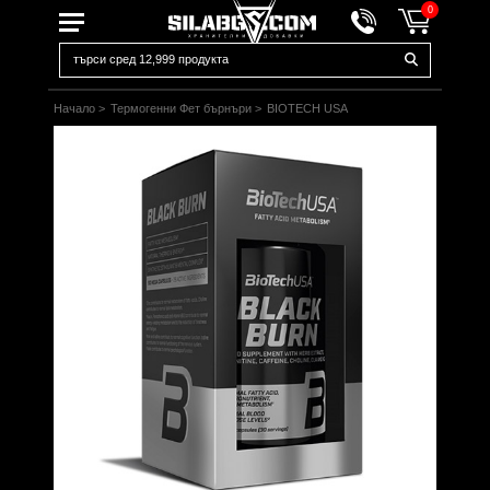
0
Начало
>
Термогенни Фет бърнъри
>
BIOTECH USA