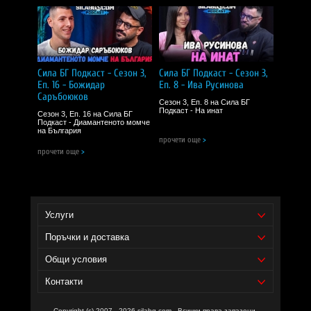
5.0
Доставчик на продукта - И фудс ЕООД.
Уебсайт на производителя -
Термогенната формула оптимизира метаболизма на мазнини,
https://biotechusa.com/
повишава енергията и концентрацията по време на тренировка.
ПРЕПОРЪЧВАМ!
Сила БГ Подкаст - Сезон 3,
Сила БГ Подкаст - Сезон 3,
Еп. 16 - Божидар
Еп. 8 - Ива Русинова
Галя
| 27 октомври 2025
Саръбоюков
Сезон 3, Еп. 8 на Сила БГ
5.0
Подкаст - На инат
Сезон 3, Еп. 16 на Сила БГ
Подкаст - Диамантеното момче
За тази цена свали 10 кг за 5 седмици, което за мен е
на България
впечатляващо.
прочети още
>
прочети още
>
ПРЕПОРЪЧВАМ!
Услуги
Поръчки и доставка
Общи условия
Контакти
Copyright (c) 2007 - 2026 silabg.com - Всички права запазени.