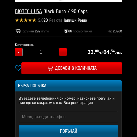
BIOTECH USA
Black Burn / 90 Caps
5.0
20
Ревюта
Напиши Ревю
Поръчан
292
пъти
66
промо точки
№:
26960
Количество:
33.
00
/
64.
54
€
лв.
ДОБАВИ В КОЛИЧКАТА
БЪРЗА ПОРЪЧКА
Въведете телефонния си номер, натиснете поръчай и
ние ще се свържем с вас. Без регистрация.
ПОРЪЧАЙ