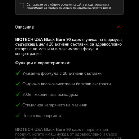
Съгласявам се с
общите условия
на сайта и
задължителната
информация за правата на лицата по защита на личните данни.
Описание
BIOTECH USA Black Burn 90 caps
е уникална формула,
съдържаща цели 28 активни съставки, за здравословно
изгаряне на мазнини и максимален фокус и
концентрация.
Функции и характеристики:
Уникална формула с 28 активни съставки
Съдържа висококачествени билкови екстракти
200мг кофеин във всяка доза
Стимулира изгарянето на мазнини
Повишава енергията
BIOTECH USA Black Burn 90 caps
e перфектния
продукт, когато имаш нужда от здравословно и бързо
изгаряне на мазнини, без излишни негативни ефекти.
28