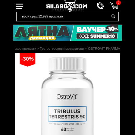
0
щи и хардкор продукти
>
Тестостеронови модулатори
>
OSTROVIT PHARMA
-30%