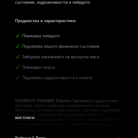
състояние, издръжливостта и либидото
Предимства и характеристики:
Повишава либидото
Подобрява общото физическо състояние
Забързва покачването на мускулна маса
Повишава тонуса
Подобрява издръжливостта и силата
OSTROVIT PHARMA Tribulus Terrestris
е адаптогенно
растение, което стимулира ендокринната система.
Активната съставка на растението, сапонин, подпомага
процеса на производство на протеини, както и
виж повече
мускулната издръжливост. Смята се, че има свойства
за повишаване на либидото и енергията и може да
поддържа съня в..
Благодарение на тези енергизиращи свойства,