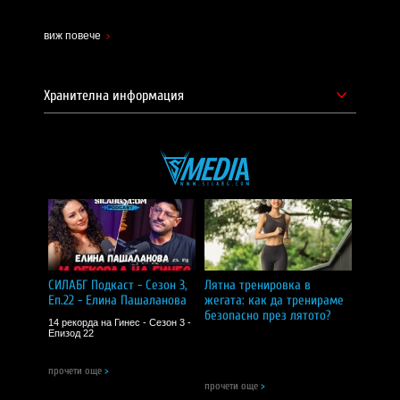
СИЛА БГ ТИЙМ!
Доставчик на продукта - И фудс ЕООД.
виж повече
Уебсайт на производителя -
https://ostrovit.com/en/
Хранителна информация
СИЛАБГ Подкаст - Сезон 3,
Лятна тренировка в
Еп.22 - Елина Пашаланова
жегата: как да тренираме
безопасно през лятото?
14 рекорда на Гинес - Сезон 3 -
Епизод 22
прочети още
>
прочети още
>