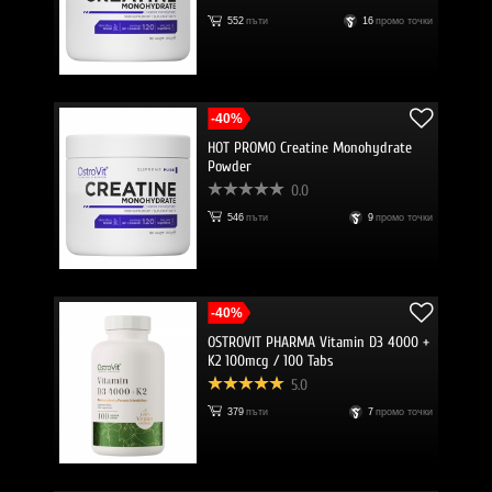
552
пъти
16
промо точки
-40%
HOT PROMO Creatine Monohydrate
Powder
0.0
546
пъти
9
промо точки
-40%
OSTROVIT PHARMA Vitamin D3 4000 +
K2 100mcg / 100 Tabs
5.0
379
пъти
7
промо точки