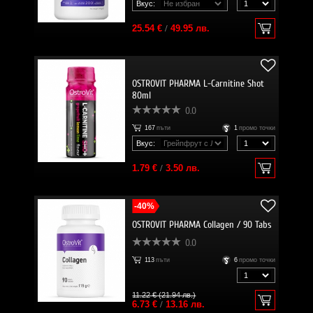
Вкус:
25.54 €
/
49.95 лв.
OSTROVIT PHARMA L-Carnitine Shot
80ml
0.0
167
пъти
1
промо точки
Вкус:
1.79 €
/
3.50 лв.
-40%
OSTROVIT PHARMA Collagen / 90 Tabs
0.0
113
пъти
6
промо точки
11.22 € (21.94 лв.)
6.73 €
/
13.16 лв.