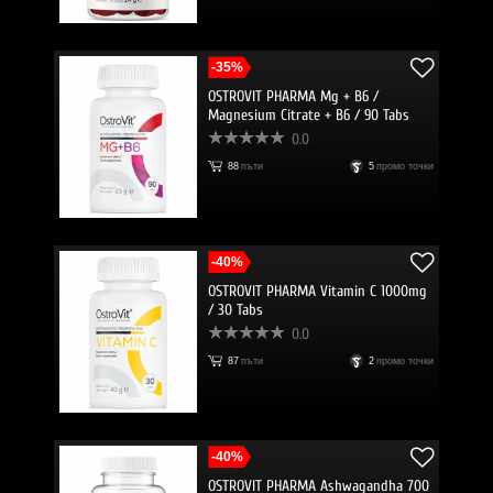
-35%
OSTROVIT PHARMA Mg + B6 /
Magnesium Citrate + B6 / 90 Tabs
0.0
88
пъти
5
промо точки
-40%
OSTROVIT PHARMA Vitamin C 1000mg
/ 30 Tabs
0.0
87
пъти
2
промо точки
-40%
OSTROVIT PHARMA Ashwagandha 700