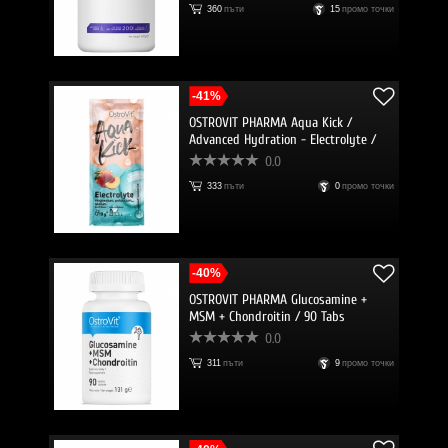
360
пъти
15
промо точки
-41%
OSTROVIT PHARMA Aqua Kick /
Advanced Hydration - Electrolyte /
Sachet
0.0
333
пъти
0
промо точки
-40%
OSTROVIT PHARMA Glucosamine +
MSM + Chondroitin / 90 Tabs
0.0
311
пъти
9
промо точки