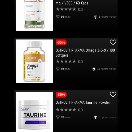
mg / VEGE / 60 Caps
0.0
86
пъти
8
промо точки
-35%
OSTROVIT PHARMA Omega 3-6-9 / 180
Softgels
0.0
86
пъти
13
промо точки
-35%
OSTROVIT PHARMA Taurine Powder
0.0
83
пъти
6
промо точки