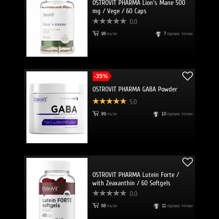
OSTROVIT PHARMA Lion's Mane 500
mg / Vege / 60 Caps
0.0
96
пъти
7
промо точки
-35%
OSTROVIT PHARMA GABA Powder
5.0
89
пъти
10
промо точки
OSTROVIT PHARMA Lutein Forte /
with Zeaxanthin / 60 Softgels
0.0
88
пъти
11
промо точки