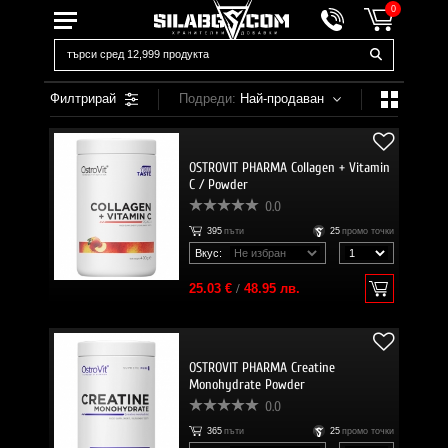
0
Филтрирай
Подреди:
Най-продаван
OSTROVIT PHARMA Collagen + Vitamin
C / Powder
0.0
395
пъти
25
промо точки
Вкус:
25.03 €
/
48.95 лв.
OSTROVIT PHARMA Creatine
Monohydrate Powder
0.0
365
пъти
25
промо точки