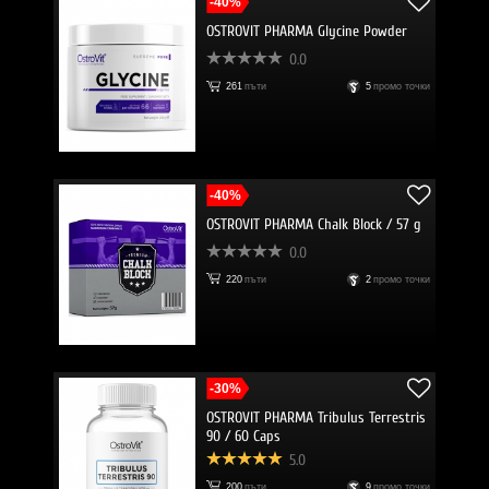
-40%
OSTROVIT PHARMA Glycine Powder
0.0
261
пъти
5
промо точки
-40%
OSTROVIT PHARMA Chalk Block / 57 g
0.0
220
пъти
2
промо точки
-30%
OSTROVIT PHARMA Tribulus Terrestris
90 / 60 Caps
5.0
200
пъти
9
промо точки