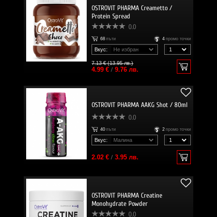
OSTROVIT PHARMA Creametto /
Protein Spread
0.0
68
пъти
4
промо точки
Вкус:
7.13 € (13.95 лв.)
4.99 €
/
9.76 лв.
OSTROVIT PHARMA AAKG Shot / 80ml
0.0
40
пъти
2
промо точки
Вкус:
2.02 €
/
3.95 лв.
OSTROVIT PHARMA Creatine
Monohydrate Powder
0.0