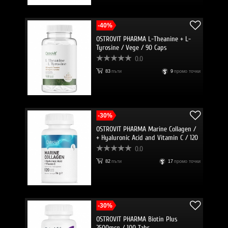
-40%
OSTROVIT PHARMA L-Theanine + L-
Tyrosine / Vege / 90 Caps
0.0
83
пъти
9
промо точки
-30%
OSTROVIT PHARMA Marine Collagen /
+ Hyaluronic Acid and Vitamin C / 120
Caps
0.0
82
пъти
17
промо точки
-30%
OSTROVIT PHARMA Biotin Plus
2500mcg / 100 Tabs