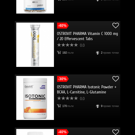
-40%
OSTROVIT PHARMA Vitamin C 1000 mg
/ 20 Effervescent Tabs
0.0
192
пъти
2
промо точки
-30%
OSTROVIT PHARMA Isotonic Powder +
BCAA, L-Carnitine, L-Glutamine
0.0
170
пъти
9
промо точки
-40%