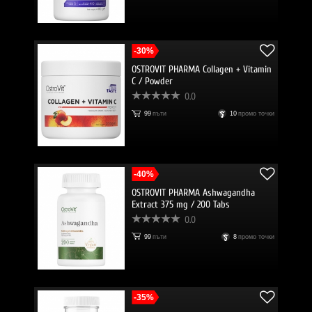
-30%
OSTROVIT PHARMA Collagen + Vitamin
C / Powder
0.0
99
пъти
10
промо точки
-40%
OSTROVIT PHARMA Ashwagandha
Extract 375 mg / 200 Tabs
0.0
99
пъти
8
промо точки
-35%