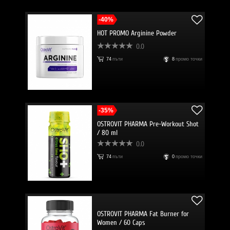
-40%
HOT PROMO Arginine Powder
0.0
74
пъти
8
промо точки
-35%
OSTROVIT PHARMA Pre-Workout Shot
/ 80 ml
0.0
74
пъти
0
промо точки
OSTROVIT PHARMA Fat Burner for
Women / 60 Caps