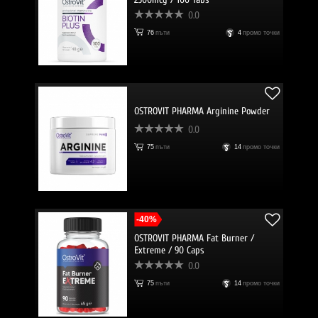
0.0
76
пъти
4
промо точки
OSTROVIT PHARMA Arginine Powder
0.0
75
пъти
14
промо точки
-40%
OSTROVIT PHARMA Fat Burner /
Extreme / 90 Caps
0.0
75
пъти
14
промо точки