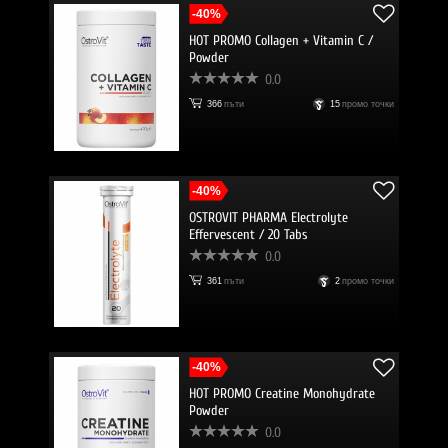
-40%
HOT PROMO Collagen + Vitamin C /
Powder
0.0
366
пъти
15
промо точки
-40%
OSTROVIT PHARMA Electrolyte
Effervescent / 20 Tabs
0.0
361
пъти
2
промо точки
-40%
HOT PROMO Creatine Monohydrate
Powder
0.0