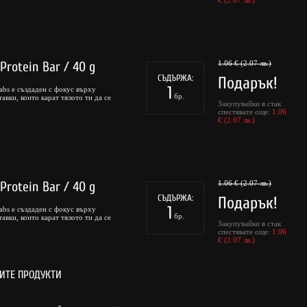
€ (2.07 лв.)
Protein Bar / 40 g
1.06 € (2.07 лв.)
СЪДЪРЖА:
Подарък!
1
abs е създаден с фокус върху
бр.
авки, които карат тялото ти да се
Закупувайки в стак
спестявате още:
1.06
€ (2.07 лв.)
Protein Bar / 40 g
1.06 € (2.07 лв.)
СЪДЪРЖА:
Подарък!
1
abs е създаден с фокус върху
бр.
авки, които карат тялото ти да се
Закупувайки в стак
спестявате още:
1.06
€ (2.07 лв.)
НИТЕ ПРОДУКТИ