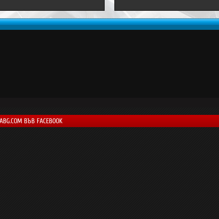
LABG.COM ВЪВ FACEBOOK