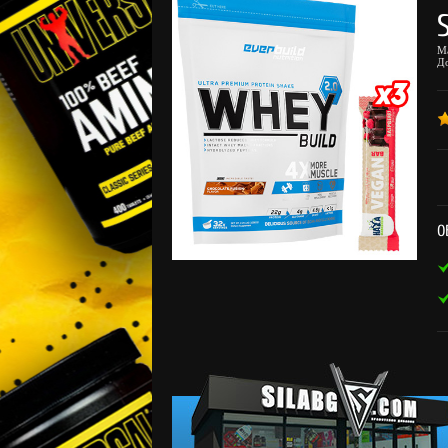
М
Д
О