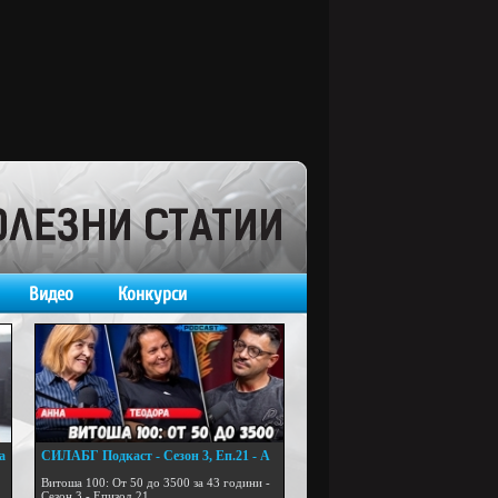
Видео
Конкурси
а
СИЛАБГ Подкаст - Сезон 3, Еп.21 - А
...
Витоша 100: От 50 до 3500 за 43 години -
Сезон 3 - Епизод 21