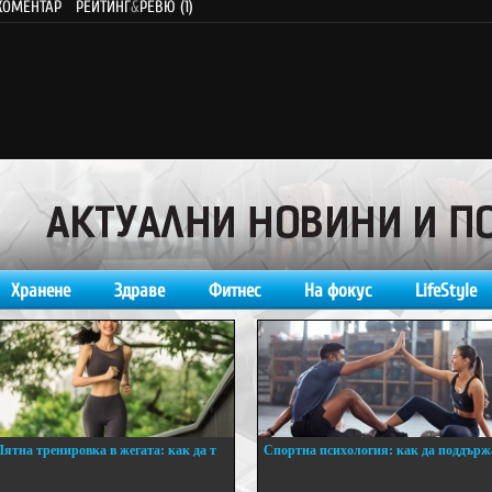
КОМЕНТАР
РЕЙТИНГ
&
РЕВЮ (1)
Хранене
Здраве
Фитнес
На фокус
LifeStyle
Лятна тренировка в жегата: как да т
Спортна психология: как да поддърж
..
...