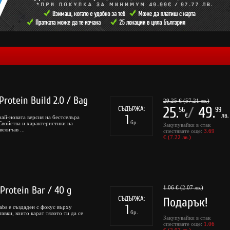
rotein Build 2.0 / Bag
29.25 € (57.21 лв.)
25.
/
49.
СЪДЪРЖА:
56
99
€
лв.
1
най-новата версия на бестселъра
бр.
 Свойства и характеристики на
Закупувайки в стак
еличав ...
спестявате още:
3.69
€ (7.22 лв.)
Protein Bar / 40 g
1.06 € (2.07 лв.)
СЪДЪРЖА:
Подарък!
1
abs е създаден с фокус върху
бр.
авки, които карат тялото ти да се
Закупувайки в стак
спестявате още:
1.06