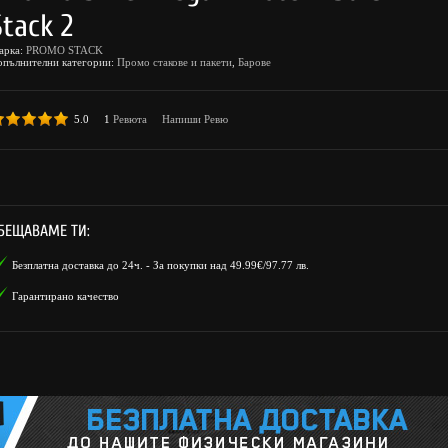
Stack 2
арка:
PROMO STACK
опълнителни категории:
Промо стакове и пакети
,
Барове
5.0
1
Ревюта
Напиши Ревю
БЕЩАВАМЕ ТИ:
Безплатна доставка до 24ч. - За покупки над 49.99€/97.77 лв.
Гарантирано качество