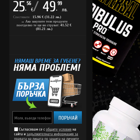
25
/
49
56
99
.
.
€
лв.
Спестявате :
15.96 € (31.22 лв.)
→ Ако закупите тези продукти
поотделно те ще ви струват:
41.52 €
(81.21 лв.)
ПОРЪЧАЙ
Съгласявам се с
общите условия
на
сайта и
задължителната информация за
правата на лицата по защита на личните