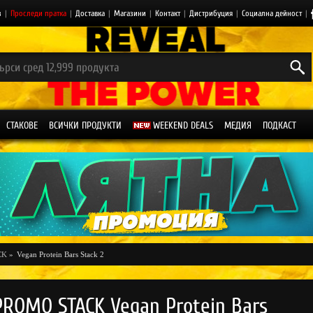
з
|
Проследи пратка
|
Доставка
|
Магазини
|
Контакт
|
Дистрибуция
|
Социална дейност
|
СТАКОВЕ
ВСИЧКИ ПРОДУКТИ
WEEKEND DEALS
МЕДИЯ
ПОДКАСТ
CK
»
Vegan Protein Bars Stack 2
PROMO STACK Vegan Protein Bars