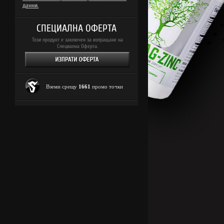
данни.
СПЕЦИАЛНА ОФЕРТА
Този продукт е заключен за изпращане на
Специална Оферта.
Вземи срещу
1661
промо точки