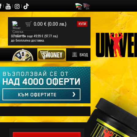
|
|
|
0
0.00 € (0.00 лв.)
КУПИ
Остават Ви още 49.99 € (97.77 лв.)
до безплатна доставка.
ВХОД