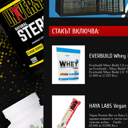
СТАКЪТ ВКЛЮЧВА:
EVERBUILD Whey P
Everbuild Whey Build 2.0 е 
на Everbuild - Whey Build!
Everbuild Whey Build 2.0: Ув
(1.000 кг./2.203 lbs.)
HAYA LABS Vegan 
Vegan Protein Bar от Haya L
здравословните и чисти съст
чувства добре. Свойс ...
(0.040 кг./0.088 lbs.)