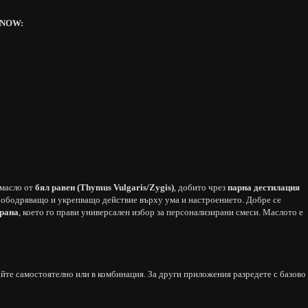
т NOW:
масло от
бял равен (Thymus Vulgaris/Zygis)
, добито чрез
парна дестилация
а ободряващо и укрепващо действие върху ума и настроението. Добре се
орана
, което го прави универсален избор за персонализирани смеси. Маслото е
йте самостоятелно или в комбинация. За други приложения разредете с базово