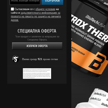
ПОРЪЧАЙ
Съгласявам се с
общите условия
на
сайта и
задължителната информация за
правата на лицата по защита на личните
данни.
СПЕЦИАЛНА ОФЕРТА
Този продукт е заключен за изпращане на
Специална Оферта.
Вземи срещу
921
промо точки