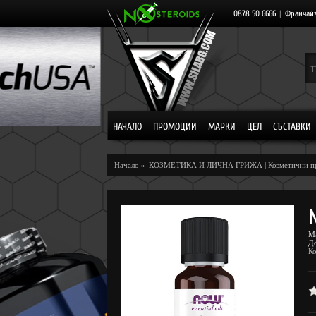
0878 50 6666
|
Франчай
НАЧАЛО
ПРОМОЦИИ
МАРКИ
ЦЕЛ
СЪСТАВКИ
Начало
»
КОЗМЕТИКА И ЛИЧНА ГРИЖА
|
Козметични п
М
Д
Ко