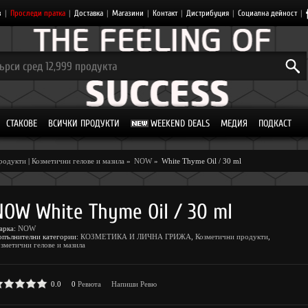
з
|
Проследи пратка
|
Доставка
|
Магазини
|
Контакт
|
Дистрибуция
|
Социална дейност
|
СТАКОВЕ
ВСИЧКИ ПРОДУКТИ
WEEKEND DEALS
МЕДИЯ
ПОДКАСТ
родукти
|
Козметични гелове и мазила
»
NOW
»
White Thyme Oil / 30 ml
NOW White Thyme Oil / 30 ml
арка:
NOW
опълнителни категории:
КОЗМЕТИКА И ЛИЧНА ГРИЖА
,
Козметични продукти
,
зметични гелове и мазила
0.0
0
Ревюта
Напиши Ревю