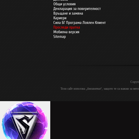
Общи условия
Декларация за поверителност
Връщане и замяна
Кариери
Сила БГ Програма Лоялен Клиент
Проследи пратка
Мобилна версия
Sitemap
Copyri
Този сайт използва „бисквитки“, защото те са важни за нег