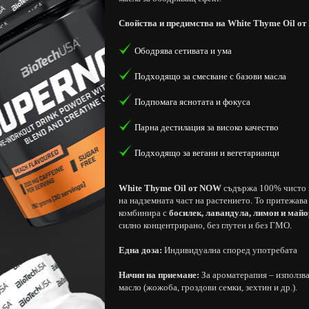
Свойства и предимства на White Thyme Oil о
Ободрява сетивата и ума
Подходящо за смесване с базови масла
Подпомага яснотата и фокуса
Парна дестилация за високо качество
Подходящо за вегани и вегетарианци
White Thyme Oil от NOW
съдържа 100% чисто 
на надземната част на растението. То притежав
комбинира с
босилек, лавандула, лимон и май
силно концентрирано, без глутен и без ГМО.
Eднa дoзa:
Индивидуална според употребата
Начин на приемане:
За ароматерапия – използва
масло (жожоба, гроздови семки, зехтин и др.).