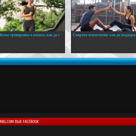
Лятна тренировка в жегата: как да т
Спортна психология: как да поддърж
..
...
LABG.COM ВЪВ FACEBOOK