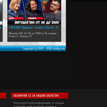
а
СИЛАБГ Подкаст - Сезон 3, Еп.21 - А
...
Витоша 100: От 50 до 3500 за 43 години -
Сезон 3 - Епизод 21
Copyright (c) 2007 - 2026 silabg.com
АБОНИРАЙ СЕ ЗА НАШИЯ БЮЛЕТИН
Получавай първи информация за текущи
промоции, нови артикули, новини и