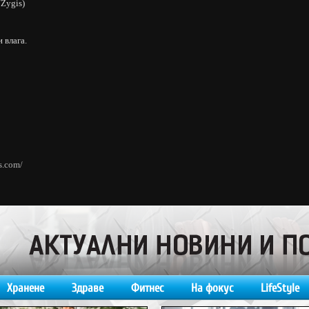
/Zygis)
 влага.
s.com/
Хранене
Здраве
Фитнес
На фокус
LifeStyle