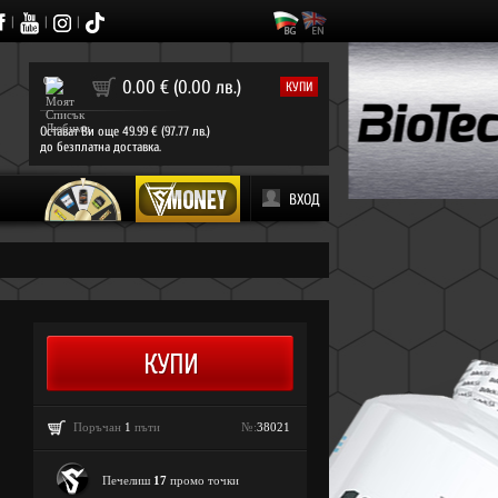
|
|
|
0
0.00 € (0.00 лв.)
КУПИ
Остават Ви още 49.99 € (97.77 лв.)
до безплатна доставка.
ВХОД
Поръчан
1
пъти
№:
38021
Печелиш
17
промо точки