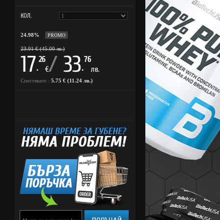
КОЛ.
24.98%
PROMO
23.01 € (45.00 лв.)
17
/
33
26
76
.
.
€
лв.
Спестявате :
5.75 € (11.24 лв.)