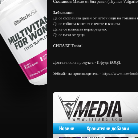
Съставки:
Масло от бял равен (Thymus Vulgaris
Забележки:
Да се съхранява далеч от източници на топлина и
Да се избягва контакт с очите и кожата.
Да не се използва неразредено.
Да се пази от деца.
CИЛA БГ Tийм!
Доставчик на продукта - И фудс ЕООД.
Уебсайт на производителя -
https://www.nowfood
Новини
Хранителни добавки