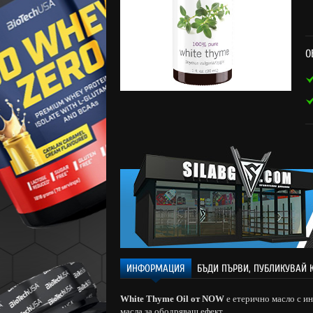
О
ИНФОРМАЦИЯ
БЪДИ ПЪРВИ, ПУБЛИКУВАЙ 
White Thyme Oil от NOW
е етерично масло с и
масла за ободряващ ефект.