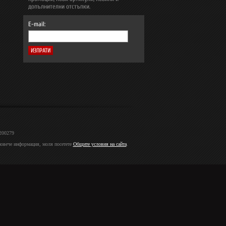
допълнителни отстъпки.
E-mail:
2200279
 повече информация, моля посетете
Общите условия на сайта
.