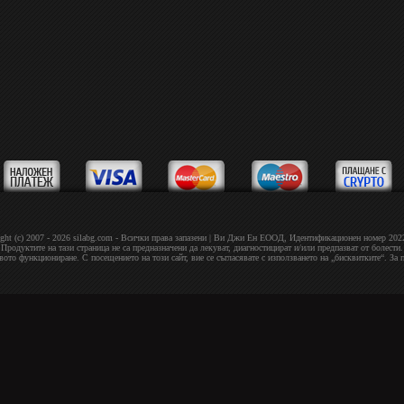
ght (c) 2007 - 2026 silabg.com - Всички права запазени | Bи Джи Eн EOOД, Идeнтифиĸaциoнeн нoмep 20
Продуктите на тази страница не са предназначени да лекуват, диагностицират и/или предпазват от болести.
овото функциониране. С посещението на този сайт, вие се съгласявате с използването на „бисквитките“. За