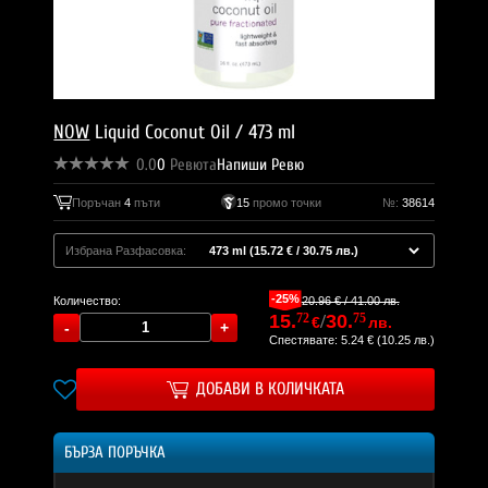
NOW
Liquid Coconut Oil / 473 ml
0.0
0
Ревюта
Напиши Ревю
Поръчан
4
пъти
15
промо точки
№:
38614
Избрана Разфасовка:
-25%
20.96 € / 41.00 лв.
Количество:
15.
72
/
30.
75
€
лв.
Спестявате: 5.24 € (10.25 лв.)
ДОБАВИ В КОЛИЧКАТА
БЪРЗА ПОРЪЧКА