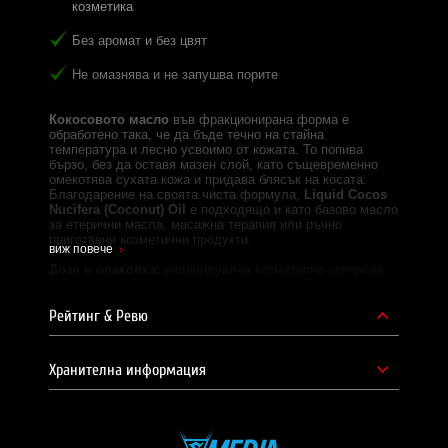
козметика
Без аромат и без цвят
Не омазнява и не запушва порите
Кокосовото масло
във фракционирана форма е
обработено така, че да бъде течно на стайна
температура и лесно усвоимо от кожата. То попива
бързо, без да оставя мазен слой, като същевременно
омекотява сухата кожа и придава блясък на косата.
Благодарение на своята чиста формула,
Liquid Cocos
Nucifera (Coconut) Oil
е подходящо и като базово масло
за етерични масла, масажна терапия или ръчно
приготвени козметични продукти.
виж повече
Дози в опаковка:
индивидуална козметична употреба
Eднa дoзa:
според нуждите
Рейтинг & Ревю
Начин на приемане:
Само за външна употреба.
Нанесете върху кожата или косата и втрийте с масажни
движения.
Хранителна информация
Съставки:
Течно кокосово масло (Liquid Cocos Nucifera)
Забележки:
Само за външна употреба.