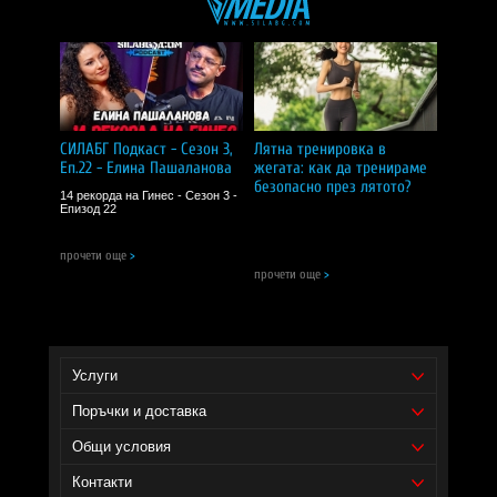
Да се избягва контакт с очите.
Съхранявайте на прохладно и сухо място, далеч от
пряка слънчева светлина.
CИЛA БГ Tийм!
Доставчик на продукта - И фудс ЕООД.
СИЛАБГ Подкаст - Сезон 3,
Лятна тренировка в
Уебсайт на производителя -
https://www.nowfoods.com/
Еп.22 - Елина Пашаланова
жегата: как да тренираме
безопасно през лятото?
14 рекорда на Гинес - Сезон 3 -
Епизод 22
прочети още
>
прочети още
>
Услуги
Поръчки и доставка
Общи условия
Контакти