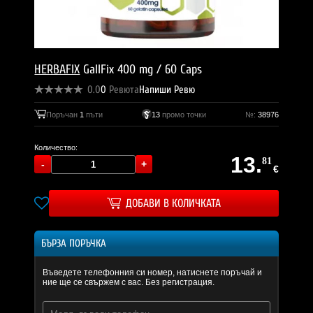
HERBAFIX
GallFix 400 mg / 60 Caps
0.0
0
Ревюта
Напиши Ревю
Поръчан
1
пъти
13
промо точки
№:
38976
Количество:
13.
81
€
ДОБАВИ В КОЛИЧКАТА
БЪРЗА ПОРЪЧКА
Въведете телефонния си номер, натиснете поръчай и
ние ще се свържем с вас. Без регистрация.