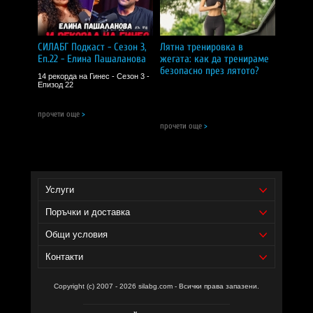
Забележки:
Да не се превишава препоръчителната дневна доза.
Продуктът не е заместител на разнообразното хранене.
СИЛАБГ Подкаст - Сезон 3,
Лятна тренировка в
Да се съхранява на сухо и хладно място, далеч от
Еп.22 - Елина Пашаланова
жегата: как да тренираме
деца.
безопасно през лятото?
14 рекорда на Гинес - Сезон 3 -
CИЛA БГ Tийм!
Епизод 22
Доставчик на продукта - И фудс ЕООД.
прочети още
>
прочети още
>
Услуги
Поръчки и доставка
Общи условия
Контакти
Copyright (c) 2007 - 2026 silabg.com - Всички права запазени.