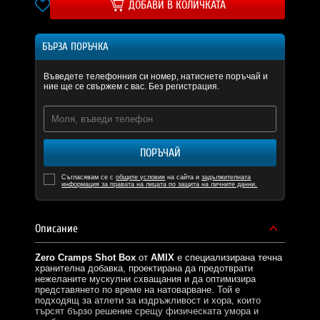
ДОБАВИ В КОЛИЧКАТА
БЪРЗА ПОРЪЧКА
Въведете телефонния си номер, натиснете поръчай и
ние ще се свържем с вас. Без регистрация.
ПОРЪЧАЙ
Съгласявам се с
общите условия
на сайта и
задължителната
информация за правата на лицата по защита на личните данни.
Описание
Zero Cramps Shot Box
от
AMIX
е специализирана течна
хранителна добавка, проектирана да предотврати
нежеланите мускулни схващания и да оптимизира
представянето по време на натоварване. Той е
подходящ за атлети за издръжливост и хора, които
търсят бързо решение срещу физическата умора и