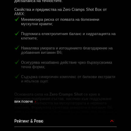
дисбаланса на течностите.
Свойства и предимства на Zero Cramps Shot Box от
AMIX:
Минимизира риска от появата на болезнени
мускулни крампи;
Подпомага електролитния баланс и хидратацията на
клетките;
Намалява умората и изтощението благодарение на
добавения витамин B6;
Осигурява незабавно действие чрез бързоусвоима
течна форма;
Съдържа синергичен комплекс от билкови екстракти
и ябълков оцет.
Основната сила на
Zero Cramps Shot
се крие в
прецизно подбрания състав, насочен към поддържане
виж повече
на функционалността на мускулатурата и нервната
система. Формулата съчетава минерали и витамин B6,
които са критични за протичането на нервните импулси и
правилната мускулна контракция. Добавените екстракти
от полски хвощ и глухарче действат като естествени
Рейтинг & Ревю
модулатори на течностите, подпомагайки изхвърлянето
на излишната вода, без да нарушават минералния