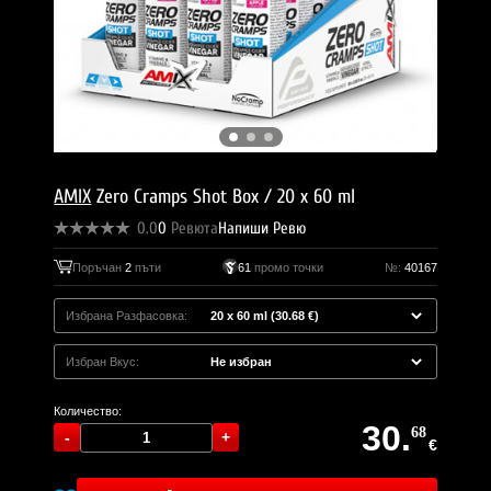
AMIX
Zero Cramps Shot Box / 20 x 60 ml
0.0
0
Ревюта
Напиши Ревю
Поръчан
2
пъти
61
промо точки
№:
40167
Избрана Разфасовка:
Избран Вкус:
Количество:
30.
68
€