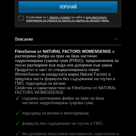
ПОРЪЧАЙ
Съгласявам се с
общите условия
на сайта и
задължителната
информация за правата на лицата по защита на личните данни.
Описание
FibreSense от NATURAL FACTORS WOMENSENSE
е
разтворима фибра на прах на база частично
хидролизирана гуарова гума (PHGG), предназначена за
лесно разтваряне във вода или добавяне към храна.
Продуктът е част от специализираната линия
WomenSense на канадската марка Natural Factors и
предлага чиста формула без съдържание на глутен и
ГМО, подходяща за вегани.
Свойства и характеристики на FibreSense от NATURAL
FACTORS WOMENSENSE:
съдържа разтворима фибра на прах на база
частично хидролизирана гуарова гума;
подходящ за вегани и вегетарианци;
формула без съдържание на глутен и ГМО;
без добавени изкуствени консерванти, оцветители и