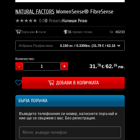
NATURAL FACTORS
WomenSense® FibreSense
0.0
0
Ревюта
Напиши Ревю
Поръчан
4
пъти
31
промо точки
№:
40233
Избрана Разфасовка:
Количество:
31.
78
/
62.
16
€
лв.
ДОБАВИ В КОЛИЧКАТА
БЪРЗА ПОРЪЧКА
Въведете телефонния си номер, натиснете поръчай и
ние ще се свържем с вас. Без регистрация.