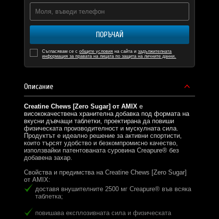
ПОРЪЧАЙ
Съгласявам се с
общите условия
на сайта и
задължителната
информация за правата на лицата по защита на личните данни.
Описание
Creatine Chews [Zero Sugar] от AMIX
е
висококачествена хранителна добавка под формата на
вкусни дъвчащи таблетки, проектирана да повиши
физическата производителност и мускулната сила.
Продуктът е идеално решение за активни спортисти,
които търсят удобство и безкомпромисно качество,
използвайки патентованата суровина Creapure® без
добавена захар.
Свойства и предимства на Creatine Chews [Zero Sugar]
от AMIX:
доставя внушителните 2500 мг Creapure® във всяка
таблетка;
повишава експлозивната сила и физическата