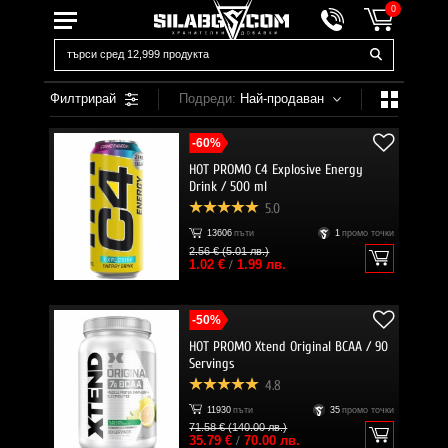
0
Филтрирай
Подреди:
Най-продаван
-60%
HOT PROMO C4 Explosive Energy
Drink / 500 ml
5.0
13606
пъти
1
промо точки
2.56 € (5.01 лв.)
1.02 €
/
1.99 лв.
-50%
HOT PROMO Xtend Original BCAA / 90
Servings
4.8
11930
пъти
35
промо точки
71.58 € (140.00 лв.)
35.79 €
/
70.00 лв.