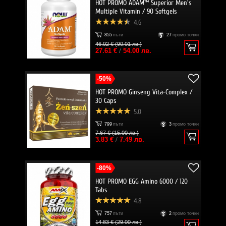
HOT PROMO ADAM™ Superior Men's
Multiple Vitamin / 90 Softgels
4.6
855
пъти
27
промо точки
46.02 € (90.01 лв.)
27.61 €
/
54.00 лв.
-50%
HOT PROMO Ginseng Vita-Complex /
30 Caps
5.0
799
пъти
3
промо точки
7.67 € (15.00 лв.)
3.83 €
/
7.49 лв.
-80%
HOT PROMO EGG Amino 6000 / 120
Tabs
4.8
757
пъти
2
промо точки
14.83 € (29.00 лв.)