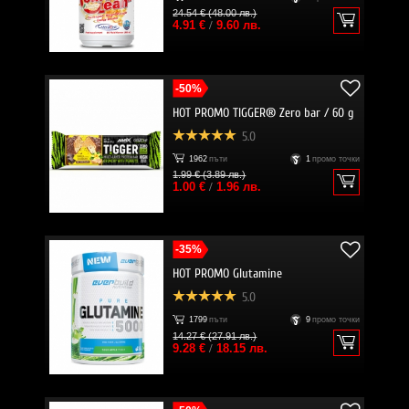
24.54 € (48.00 лв.)
4.91 €
/
9.60 лв.
-50%
HOT PROMO TIGGER® Zero bar / 60 g
5.0
1962
пъти
1
промо точки
1.99 € (3.89 лв.)
1.00 €
/
1.96 лв.
-35%
HOT PROMO Glutamine
5.0
1799
пъти
9
промо точки
14.27 € (27.91 лв.)
9.28 €
/
18.15 лв.