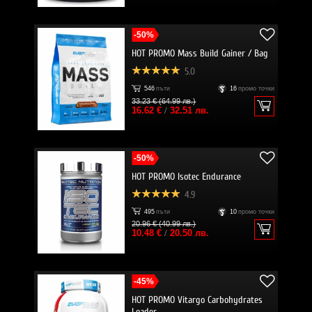
-50%
HOT PROMO Mass Build Gainer / Bag
5.0
546
пъти
16
промо точки
33.23 € (64.99 лв.)
16.62 €
/
32.51 лв.
-50%
HOT PROMO Isotec Endurance
4.9
495
пъти
10
промо точки
20.96 € (40.99 лв.)
10.48 €
/
20.50 лв.
-45%
HOT PROMO Vitargo Carbohydrates
Loader