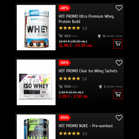
-40%
HOT PROMO Ultra Premium Whey
Protein Build
4.8
3113
пъти
11
промо точки
19.94 € (39.00 лв.)
11.96 €
/
23.39 лв.
-50%
HOT PROMO Clear Iso Whey Sachets
5.0
2516
пъти
1
промо точки
2.56 € (5.01 лв.)
1.28 €
/
2.50 лв.
-55%
HOT PROMO NUKE – Pre-workout
4.9