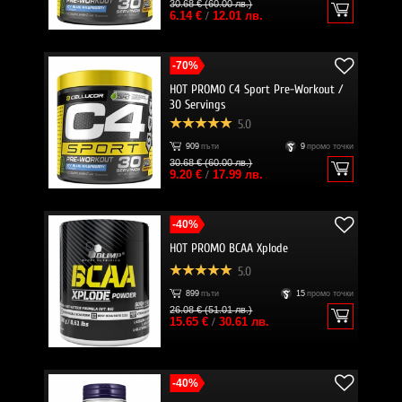
30.68 € (60.00 лв.)
6.14 €
/
12.01 лв.
-70%
HOT PROMO C4 Sport Pre-Workout /
30 Servings
5.0
909
пъти
9
промо точки
30.68 € (60.00 лв.)
9.20 €
/
17.99 лв.
-40%
HOT PROMO BCAA Xplode
5.0
899
пъти
15
промо точки
26.08 € (51.01 лв.)
15.65 €
/
30.61 лв.
-40%