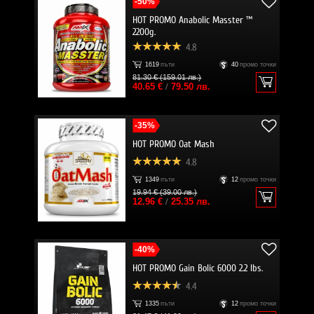
-50%
HOT PROMO Anabolic Masster ™
2200g.
4.8
1619
пъти
40
промо точки
81.30 € (159.01 лв.)
40.65 €
/
79.50 лв.
-35%
HOT PROMO Oat Mash
4.8
1349
пъти
12
промо точки
19.94 € (39.00 лв.)
12.96 €
/
25.35 лв.
-40%
HOT PROMO Gain Bolic 6000 2.2 lbs.
4.4
1335
пъти
12
промо точки