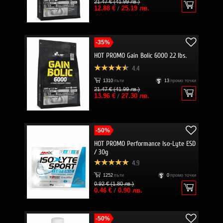
21.47 € (41.99 лв.)
12.88 €
/
25.19 лв.
-35%
HOT PROMO Gain Bolic 6000 2.2 lbs.
4.4
1310
пъти
13
промо точки
21.47 € (41.99 лв.)
13.96 €
/
27.30 лв.
-50%
HOT PROMO Performance Iso-Lyte ESD
/ 30g
4.9
1252
пъти
0
промо точки
0.92 € (1.80 лв.)
0.46 €
/
0.90 лв.
-50%