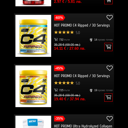
2.97 €
/
5.81 лв.
-60%
HOT PROMO C4 Ripped / 30 Servings
5.0
732
пъти
14
промо точки
35.28 € (69.00 лв.)
14.11 €
/
27.60 лв.
-45%
HOT PROMO C4 Ripped / 30 Servings
5.0
725
пъти
19
промо точки
35.28 € (69.00 лв.)
19.40 €
/
37.94 лв.
-35%
HOT PROMO Ultra Hydrolyzed Collagen