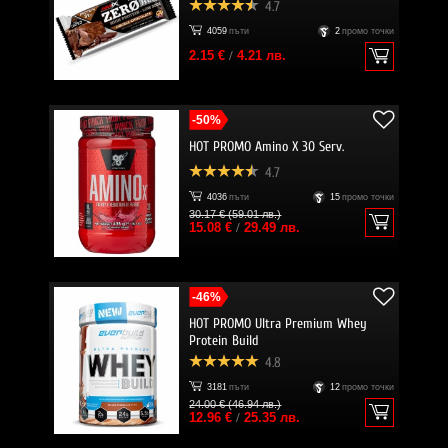
4.7
4059
пъти
2
промо точки
2.15 €
/
4.21 лв.
-50%
HOT PROMO Amino X 30 Serv.
4.7
4036
пъти
15
промо точки
30.17 € (59.01 лв.)
15.08 €
/
29.49 лв.
-46%
HOT PROMO Ultra Premium Whey
Protein Build
4.8
3181
пъти
12
промо точки
24.00 € (46.94 лв.)
12.96 €
/
25.35 лв.