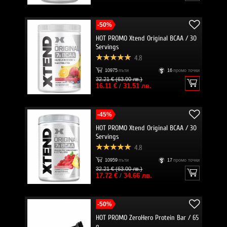
-50%
HOT PROMO Xtend Original BCAA / 30
Servings
4.8
10975
пъти
16
промо точки
32.21 € (63.00 лв.)
16.11 €
/
31.51 лв.
-45%
HOT PROMO Xtend Original BCAA / 30
Servings
4.8
10959
пъти
17
промо точки
32.21 € (63.00 лв.)
17.72 €
/
34.66 лв.
-50%
HOT PROMO ZeroHero Protein Bar / 65
g