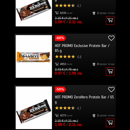
4.7
6378
пъти
1
промо точки
2.15 € (4.21 лв.)
1.08 €
/
2.11 лв.
-60%
HOT PROMO Exclusive Protein Bar /
85 g
4.8
4653
пъти
0
промо точки
2.43 € (4.75 лв.)
0.97 €
/
1.90 лв.
-50%
HOT PROMO ZeroHero Protein Bar / 65
g
4.7
4273
пъти
1
промо точки
2.15 € (4.21 лв.)
1.08 €
/
2.11 лв.