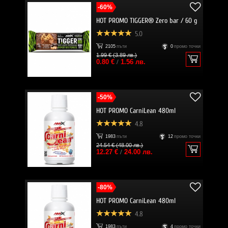
-60%
HOT PROMO TIGGER® Zero bar / 60 g
5.0
2105
пъти
0
промо точки
1.99 € (3.89 лв.)
0.80 €
/
1.56 лв.
-50%
HOT PROMO CarniLean 480ml
4.8
1983
пъти
12
промо точки
24.54 € (48.00 лв.)
12.27 €
/
24.00 лв.
-80%
HOT PROMO CarniLean 480ml
4.8
1983
пъти
4
промо точки