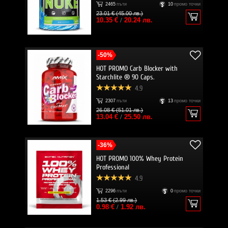
2465
пъти
10
промо точки
23.01 € (45.00 лв.)
10.35 €
/
20.24 лв.
-50%
HOT PROMO Carb Blocker with
Starchlite ® 90 Caps.
4.9
2307
пъти
13
промо точки
26.08 € (51.01 лв.)
13.04 €
/
25.50 лв.
-36%
HOT PROMO 100% Whey Protein
Professional
4.9
2296
пъти
0
промо точки
1.53 € (2.99 лв.)
0.98 €
/
1.92 лв.