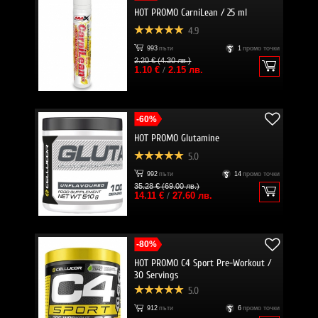
HOT PROMO CarniLean / 25 ml
4.9
993
пъти
1
промо точки
2.20 € (4.30 лв.)
1.10 €
/
2.15 лв.
-60%
HOT PROMO Glutamine
5.0
992
пъти
14
промо точки
35.28 € (69.00 лв.)
14.11 €
/
27.60 лв.
-80%
HOT PROMO C4 Sport Pre-Workout /
30 Servings
5.0
912
пъти
6
промо точки