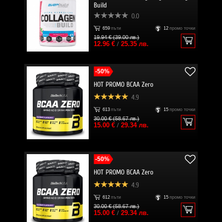
Build
0.0
659
пъти
12
промо точки
19.94 € (39.00 лв.)
12.96 €
/
25.35 лв.
-50%
HOT PROMO BCAA Zero
4.9
613
пъти
15
промо точки
30.00 € (58.67 лв.)
15.00 €
/
29.34 лв.
-50%
HOT PROMO BCAA Zero
4.9
612
пъти
15
промо точки
30.00 € (58.67 лв.)
15.00 €
/
29.34 лв.