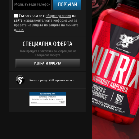
ПОРЪЧАЙ
Съгласявам се с
общите условия
на
сайта и
задължителната информация за
правата на лицата по защита на личните
данни.
СПЕЦИАЛНА ОФЕРТА
Този продукт е заключен за изпращане на
Специална Оферта.
Вземи срещу
760
промо точки