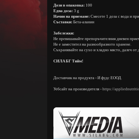
Дози в опаковка:
100
Eднa дoзa:
3 g
Начин на приемане:
Смесете 1 доза с вода и пр
Съставки:
Бета-аланин
Забележки:
Не превишавайте препоръчителния дневен прие
Не е заместител на разнообразното хранене.
Съхранявайте на сухо и хладно място, далеч от 
CИЛA БГ Tийм!
Доставчик на продукта - И фудс ЕООД.
Уебсайт на производителя -
https://appliednutrit