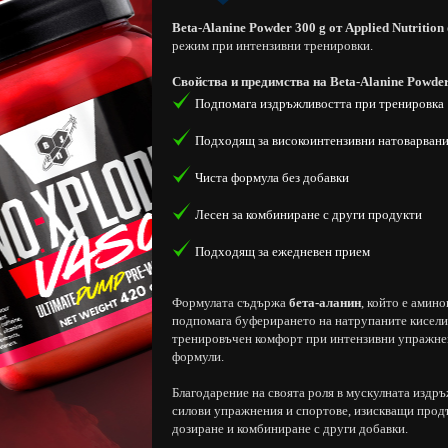
Beta-Alanine Powder 300 g от Applied Nutrition
режим при интензивни тренировки.
Свойства и предимства на Beta-Alanine Powder 
Подпомага издръжливостта при тренировка
Подходящ за високоинтензивни натоварван
Чиста формула без добавки
Лесен за комбиниране с други продукти
Подходящ за ежедневен прием
Формулата съдържа
бета-аланин
, който е амин
подпомага буферирането на натрупаните киселин
тренировъчен комфорт при интензивни упражне
формули.
Благодарение на своята роля в мускулната издр
силови упражнения и спортове, изискващи прод
дозиране и комбиниране с други добавки.