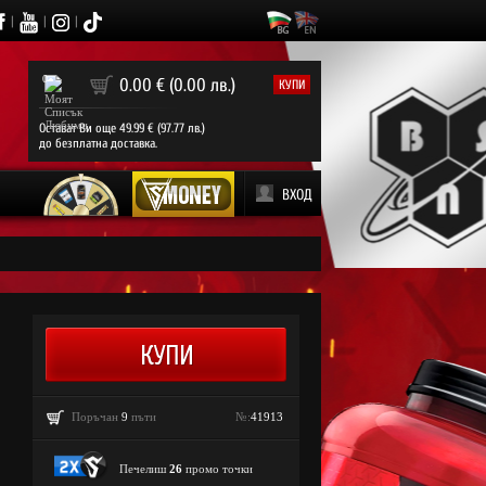
|
|
|
0
0.00 € (0.00 лв.)
КУПИ
Остават Ви още 49.99 € (97.77 лв.)
до безплатна доставка.
ВХОД
Поръчан
9
пъти
№:
41913
Печелиш
26
промо точки