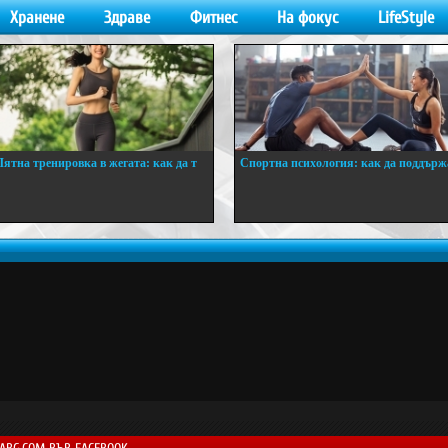
Хранене
Здраве
Фитнес
На фокус
LifeStyle
Лятна тренировка в жегата: как да т
Спортна психология: как да поддърж
..
...