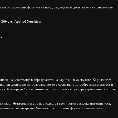
е аминокиселинна формула на прах, създадена за допълване на хранителния
300 g от Applied Nutrition:
ия
окиселина, участваща в образуването на карнозин в мускулите.
Карнозинът
и при физическо натоварване, което е свързано с по-добра издръжливост и
ния. Това прави
бета-аланина
често използван в предтренировъчни и спортни
ъжливост,
бета-аланинът
е подходящ за тренировки с висока интензивност,
ължително натоварване. Чистата прахообразна форма позволява лесно