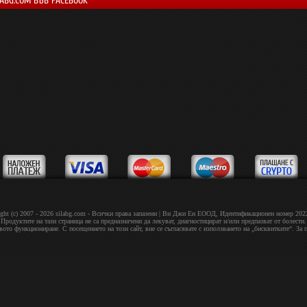
LABG.COM ВЪВ FACEBOOK
ght (c) 2007 - 2026 silabg.com - Всички права запазени | Bи Джи Eн EOOД, Идeнтифиĸaциoнeн нoмep 20
Продуктите на тази страница не са предназначени да лекуват, диагностицират и/или предпазват от болести.
овото функциониране. С посещението на този сайт, вие се съгласявате с използването на „бисквитките“. За