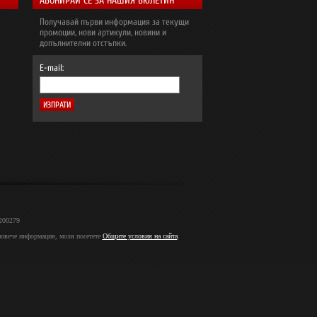
АБОНИРАЙ СЕ ЗА НАШИЯ БЮЛЕТИН
Получавай първи информация за текущи
промоции, нови артикули, новини и
допълнителни отстъпки.
E-mail:
2200279
 повече информация, моля посетете
Общите условия на сайта
.