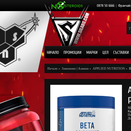
0878 50 6666
|
Франчай
НАЧАЛО
ПРОМОЦИИ
МАРКИ
ЦЕЛ
СЪСТАВКИ
Начало
»
Заменими
|
Аланин
»
APPLIED NUTRITION
»
B
М
К
П
Д