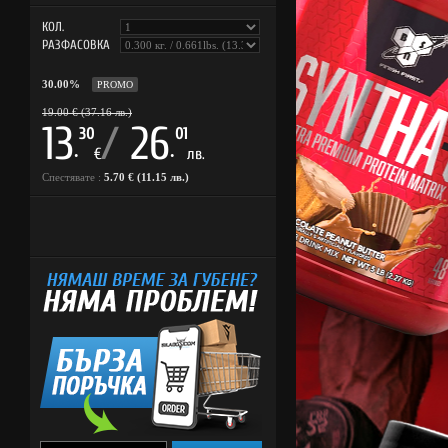
КОЛ.
РАЗФАСОВКА
30.00%
PROMO
19.00 € (37.16 лв.)
13
/
26
30
01
.
.
€
лв.
Спестявате :
5.70 € (11.15 лв.)