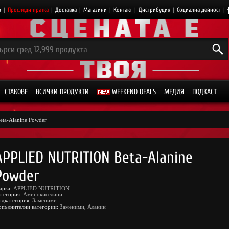
з
|
Проследи пратка
|
Доставка
|
Магазини
|
Контакт
|
Дистрибуция
|
Социална дейност
|
СТАКОВЕ
ВСИЧКИ ПРОДУКТИ
WEEKEND DEALS
МЕДИЯ
ПОДКАСТ
eta-Alanine Powder
APPLIED NUTRITION Beta-Alanine
Powder
арка:
APPLIED NUTRITION
атегория:
Аминокиселини
одкатегория:
Заменими
опълнителни категории:
Заменими
,
Аланин