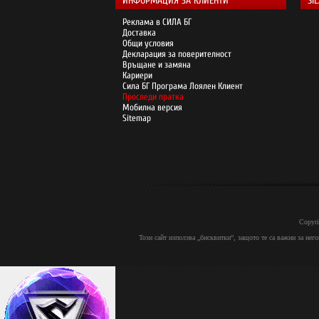
ИНФОРМАЦИЯ ЗА КЛИЕНТИ
SI
Реклама в СИЛА БГ
Доставка
Общи условия
Декларация за поверителност
Връщане и замяна
Кариери
Сила БГ Програма Лоялен Клиент
Проследи пратка
Мобилна версия
Sitemap
Copyri
Този сайт използва „бисквитки“, защото те са важни за нег