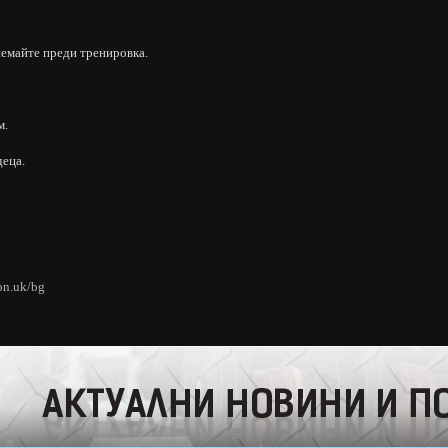
иемайте преди тренировка.
м.
деца.
ion.uk/bg