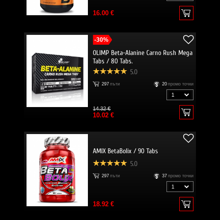
16.00 €
-30%
OLIMP Beta-Alanine Carno Rush Mega
Tabs / 80 Tabs.
5.0
297
пъти
20
промо точки
14.32 €
10.02 €
AMIX BetaBolix / 90 Tabs
5.0
297
пъти
37
промо точки
18.92 €