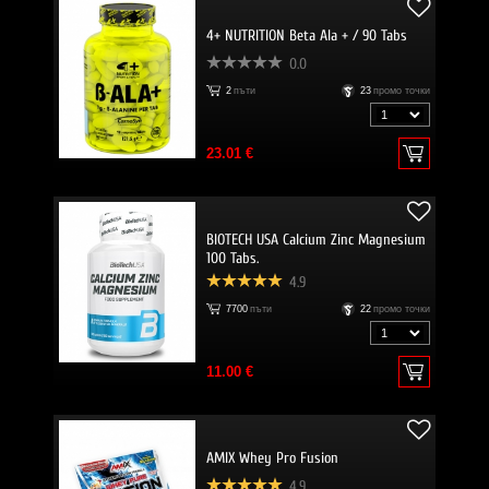
4+ NUTRITION Beta Ala + / 90 Tabs
0.0
2
пъти
23
промо точки
23.01 €
BIOTECH USA Calcium Zinc Magnesium
100 Tabs.
4.9
7700
пъти
22
промо точки
11.00 €
AMIX Whey Pro Fusion
4.9