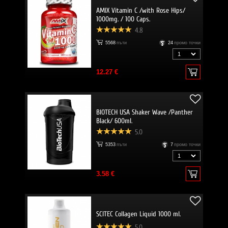
AMIX Vitamin C /with Rose Hips/
1000mg. / 100 Caps.
4.8
5568
пъти
24
промо точки
12.27 €
BIOTECH USA Shaker Wave /Panther
Black/ 600ml.
5.0
5353
пъти
7
промо точки
3.58 €
SCITEC Collagen Liquid 1000 ml.
5.0