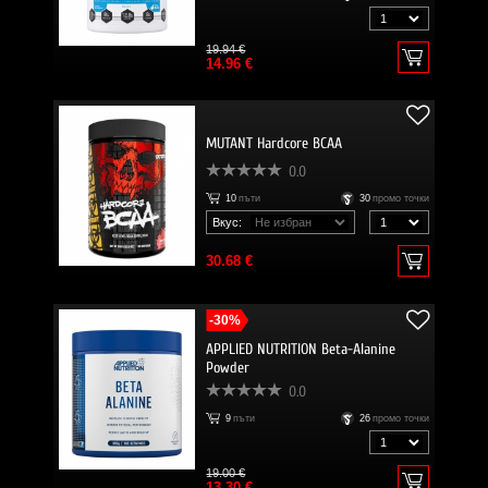
19.94 €
14.96 €
MUTANT Hardcore BCAA
0.0
10
пъти
30
промо точки
Вкус:
30.68 €
-30%
APPLIED NUTRITION Beta-Alanine
Powder
0.0
9
пъти
26
промо точки
19.00 €
13.30 €