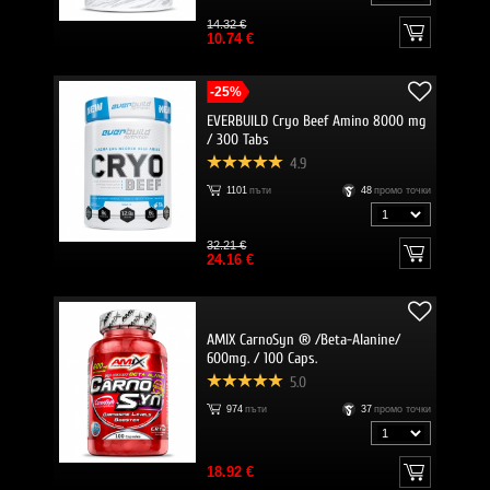
14.32 €
10.74 €
-25%
EVERBUILD Cryo Beef Amino 8000 mg
/ 300 Tabs
4.9
1101
пъти
48
промо точки
32.21 €
24.16 €
AMIX CarnoSyn ® /Beta-Alanine/
600mg. / 100 Caps.
5.0
974
пъти
37
промо точки
18.92 €