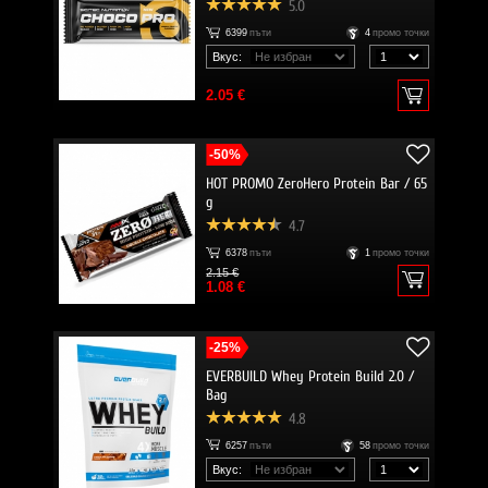
5.0
6399
пъти
4
промо точки
Вкус:
2.05 €
-50%
HOT PROMO ZeroHero Protein Bar / 65
g
4.7
6378
пъти
1
промо точки
2.15 €
1.08 €
-25%
EVERBUILD Whey Protein Build 2.0 /
Bag
4.8
6257
пъти
58
промо точки
Вкус: