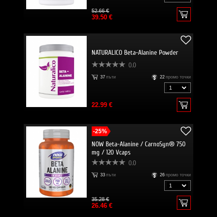
52.66 €
39.50 €
NATURALICO Beta-Alanine Powder
0.0
37
пъти
22
промо точки
22.99 €
-25%
NOW Beta-Alanine / CarnoSyn® 750
mg / 120 Vcaps
0.0
33
пъти
26
промо точки
35.28 €
26.46 €