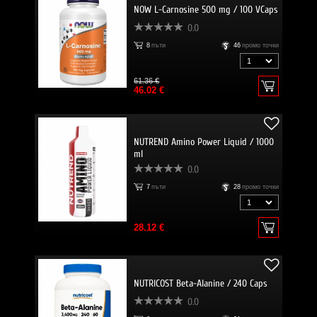
NOW L-Carnosine 500 mg / 100 VCaps
0.0
8
пъти
46
промо точки
61.36 €
46.02 €
NUTREND Amino Power Liquid / 1000
ml
0.0
7
пъти
28
промо точки
28.12 €
NUTRICOST Beta-Alanine / 240 Caps
0.0