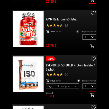
23.99 €
AMIX Daily One 60 Tabs.
4.7
5671
пъти
25
промо точки
12.78 €
-25%
EVERBUILD ISO BUILD Protein Isolate /
Sachet
5.0
5608
пъти
3
промо точки
Вкус:
2.40 €
1.80 €