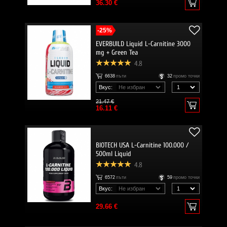
36.30 €
-25%
EVERBUILD Liquid L-Carnitine 3000
mg + Green Tea
4.8
6638
пъти
32
промо точки
Вкус:
21.47 €
16.11 €
BIOTECH USA L-Carnitine 100.000 /
500ml Liquid
4.8
6572
пъти
59
промо точки
Вкус:
29.66 €