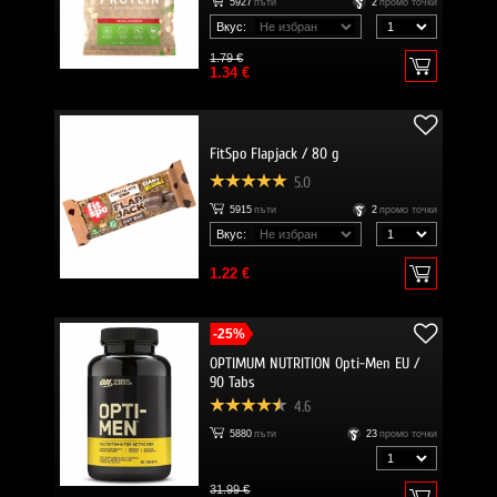
5927
пъти
2
промо точки
Вкус:
1.79 €
1.34 €
FitSpo Flapjack / 80 g
5.0
5915
пъти
2
промо точки
Вкус:
1.22 €
-25%
OPTIMUM NUTRITION Opti-Men EU /
90 Tabs
4.6
5880
пъти
23
промо точки
31.99 €