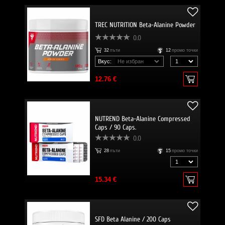
TREC NUTRITION Beta-Alanine Powder
0.0
32
пъти
12
промо точки
Вкус:
12.76 €
NUTREND Beta-Alanine Compressed
Caps / 90 Caps.
0.0
28
пъти
15
промо точки
15.34 €
SFD Beta Alanine / 200 Caps