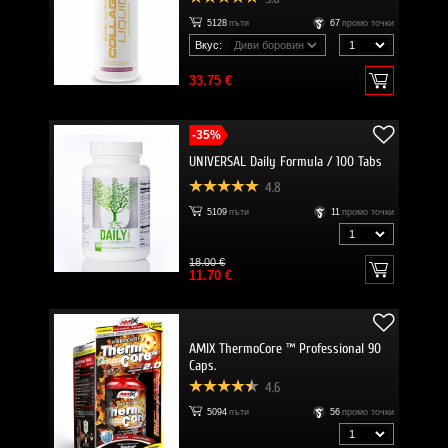
5128
пъти
67
промо точки
Вкус:
33.75 €
-35%
UNIVERSAL Daily Formula / 100 Tabs
4.8
5109
пъти
11
промо точки
18.00 €
11.70 €
AMIX ThermoCore ™ Professional 90
Caps.
4.6
5094
пъти
56
промо точки