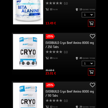
0.0
22
пъти
13
промо точки
13.49 €
-25%
EVERBUILD Cryo Beef Amino 8000 mg
/ 250 Tabs
0.0
20
пъти
46
промо точки
30.68 €
23.01 €
-25%
EVERBUILD Cryo Beef Amino 8000 mg
/ 110 Tabs
0.0
12
пъти
29
промо точки