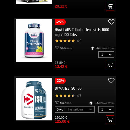
28.12 €
-25%
HAYA LABS Tribulus Terrestris 1000
mg / 100 Tabs
4.9
5075
пъти
26
промо точки
17.89 €
13.42 €
-22%
DYMATIZE ISO 100
4.7
5042
пъти
125
промо точки
Вкус:
160.00 €
125.00 €