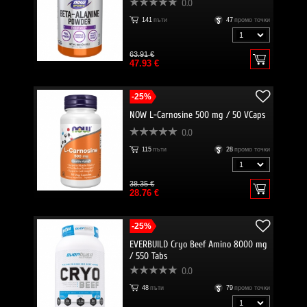
0.0
141
пъти
47
промо точки
63.91 €
47.93 €
-25%
NOW L-Carnosine 500 mg / 50 VCaps
0.0
115
пъти
28
промо точки
38.35 €
28.76 €
-25%
EVERBUILD Cryo Beef Amino 8000 mg
/ 550 Tabs
0.0
48
пъти
79
промо точки