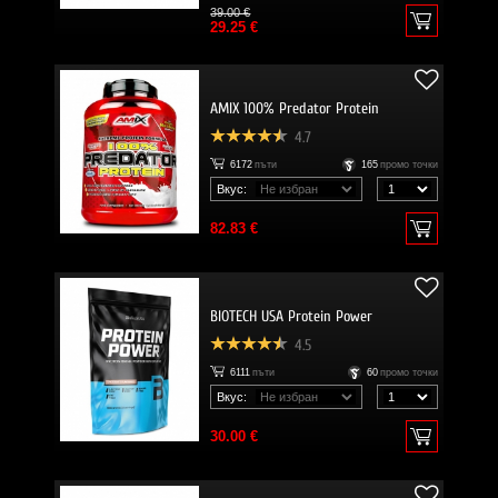
39.00 €
29.25 €
AMIX 100% Predator Protein
4.7
6172
пъти
165
промо точки
Вкус:
82.83 €
BIOTECH USA Protein Power
4.5
6111
пъти
60
промо точки
Вкус:
30.00 €