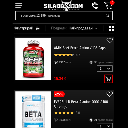
0
Филтрирай
Подреди:
Най-продаван
AMIX Beef Extra Amino / 198 Caps.
4.7
2917
пъти
30
промо точки
15.34 €
-25%
EVERBUILD Beta-Alanine 2000 / 100
Servings
5.0
1938
пъти
21
промо точки