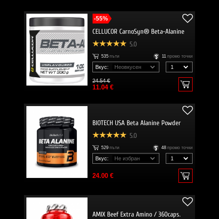
-55%
CELLUCOR CarnoSyn® Beta-Alanine
5.0
535
пъти
11
промо точки
Вкус:
24.54 €
11.04 €
BIOTECH USA Beta Alanine Powder
5.0
529
пъти
48
промо точки
Вкус:
24.00 €
AMIX Beef Extra Amino / 360caps.