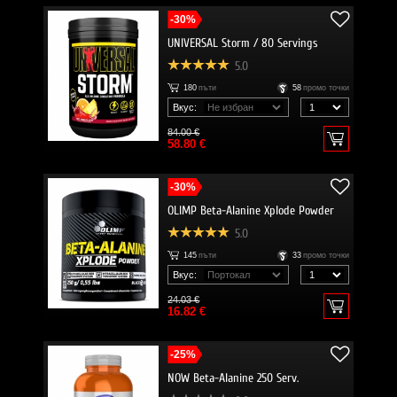
-30%
UNIVERSAL Storm / 80 Servings
5.0
180
пъти
58
промо точки
Вкус:
84.00 €
58.80 €
-30%
OLIMP Beta-Alanine Xplode Powder
5.0
145
пъти
33
промо точки
Вкус:
24.03 €
16.82 €
-25%
NOW Beta-Alanine 250 Serv.