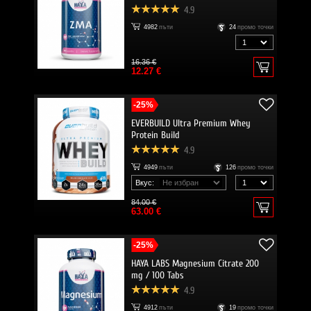
4.9
4982
пъти
24
промо точки
16.36 €
12.27 €
-25%
EVERBUILD Ultra Premium Whey
Protein Build
4.9
4949
пъти
126
промо точки
Вкус:
84.00 €
63.00 €
-25%
HAYA LABS Magnesium Citrate 200
mg / 100 Tabs
4.9
4912
пъти
19
промо точки