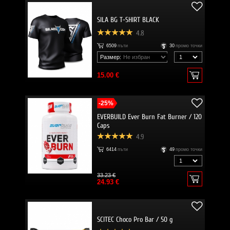
SILA BG T-SHIRT BLACK
4.8
6509
пъти
30
промо точки
Размер:
15.00 €
-25%
EVERBUILD Ever Burn Fat Burner / 120
Caps
4.9
6414
пъти
49
промо точки
33.23 €
24.93 €
SCITEC Choco Pro Bar / 50 g