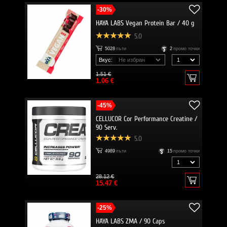
-30%
HAYA LABS Vegan Protein Bar / 40 g
5.0
5028
пъти
2
промо точки
Вкус:
1.51 €
1.06 €
-45%
CELLUCOR Cor Performance Creatine /
90 Serv.
5.0
4989
пъти
15
промо точки
28.12 €
15.47 €
-25%
HAYA LABS ZMA / 90 Caps