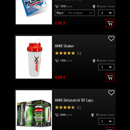
7658
пъти
3
промо точки
Вкус:
1.92 €
AMIX Shaker
4.8
7496
пъти
8
промо точки
4.09 €
AMIX Detonatrol 90 Caps.
4.5
6896
пъти
72
промо точки