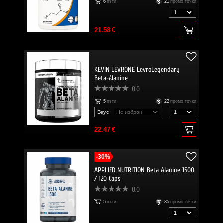
6
пъти
21
промо точки
21.58 €
KEVIN LEVRONE LevroLegendary
Beta-Alanine
0.0
5
пъти
22
промо точки
Вкус:
22.47 €
-30%
APPLIED NUTRITION Beta Alanine 1500
/ 120 Caps
0.0
5
пъти
35
промо точки