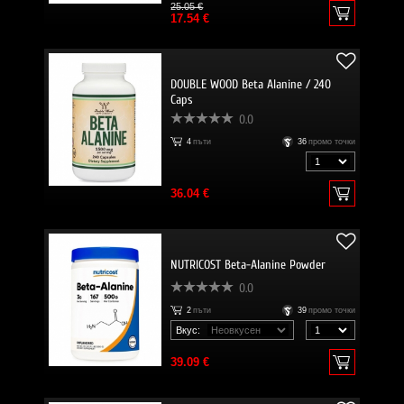
25.05 €
17.54 €
DOUBLE WOOD Beta Alanine / 240
Caps
0.0
4
пъти
36
промо точки
36.04 €
NUTRICOST Beta-Alanine Powder
0.0
2
пъти
39
промо точки
Вкус:
39.09 €