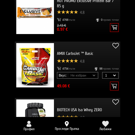
HOT PROMO Exclusive Protein Bar /
85 g
4.8
4768
пъти
0
промо точки
2.43 €
0.97 €
AMIX CarboJet ™ Basic
4.8
4754
пъти
98
промо точки
Вкус:
49.08 €
BIOTECH USA Iso Whey ZERO
4.8
4745
пъти
136
промо точки
Проследи Пратка
Профил
Любими
Вкус: