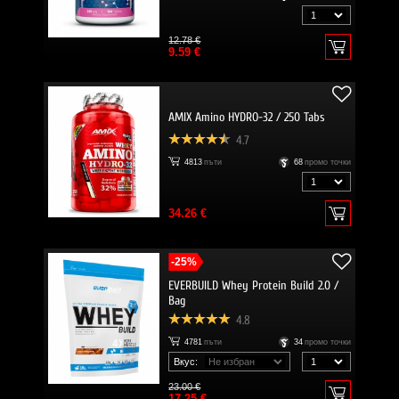
12.78 €
9.59 €
AMIX Amino HYDRO-32 / 250 Tabs
4.7
4813
пъти
68
промо точки
34.26 €
-25%
EVERBUILD Whey Protein Build 2.0 /
Bag
4.8
4781
пъти
34
промо точки
Вкус:
23.00 €
17.25 €