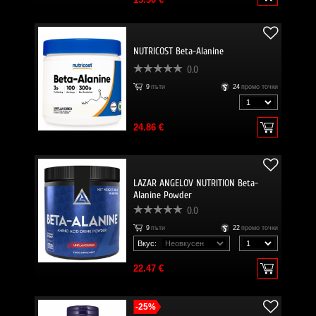
NUTRICOST Beta-Alanine
0.0
9
пъти
24
промо точки
24.86 €
LAZAR ANGELOV NUTRITION Beta-
Alanine Powder
0.0
9
пъти
22
промо точки
Вкус:
22.47 €
-25%