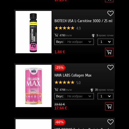
BIOTECH USA L-Carnitine 3000 / 25 ml
4.9
4780
пъти
3
промо точки
Вкус:
1.84 €
-25%
HAYA LABS Collagen Max
5.0
4768
пъти
35
промо точки
Вкус:
23.52 €
17.64 €
-60%