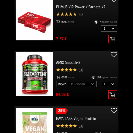
ELIMUS VIP Power / Sachets x2
4.8
6063
пъти
7
промо точки
7.57 €
AMIX Smooth-8
5.0
6031
пъти
168
промо точки
Вкус:
84.36 €
-25%
HAYA LABS Vegan Protein
5.0