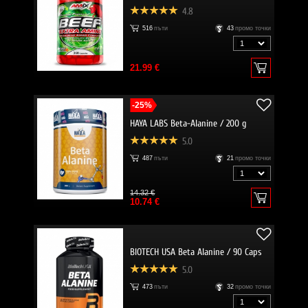
4.8
516
пъти
43
промо точки
21.99 €
-25%
HAYA LABS Beta-Alanine / 200 g
5.0
487
пъти
21
промо точки
14.32 €
10.74 €
BIOTECH USA Beta Alanine / 90 Caps
5.0
473
пъти
32
промо точки