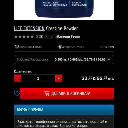
LIFE EXTENSION
Creatine Powder
0.0
0
Ревюта
Напиши Ревю
Поръчан
1
пъти
33
промо точки
№:
41949
Избрана Разфасовка:
Количество:
33.
76
/
66.
03
€
лв.
ДОБАВИ В КОЛИЧКАТА
БЪРЗА ПОРЪЧКА
Въведете телефонния си номер, натиснете поръчай и
ние ще се свържем с вас. Без регистрация.