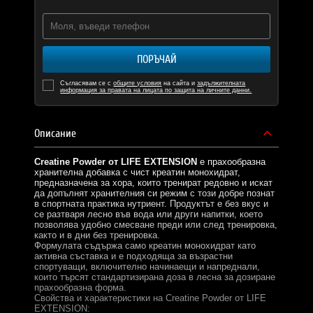
ПОРЪЧАЙ
Съгласявам се с
общите условия
на сайта и
задължителната
информация за правата на лицата по защита на личните данни.
Описание
Creatine Powder от LIFE EXTENSION
е прахообразна
хранителна добавка с чист креатин монохидрат,
предназначена за хора, които тренират редовно и искат
да допълнят хранителния си режим с този добре познат
в спортната практика нутриент. Продуктът е без вкус и
се разтваря лесно във вода или други напитки, което
позволява удобно смесване преди или след тренировка,
както и в дни без тренировка.
Формулата съдържа само креатин монохидрат като
активна съставка и е подходяща за възрастни
спортуващи, включително начинаещи и напреднали,
които търсят стандартизирана доза в лесна за дозиране
прахообразна форма.
Свойства и характеристики на Creatine Powder от LIFE
EXTENSION: