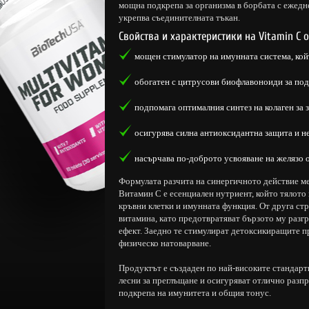
мощна подкрепа за организма в борбата с ежедн
укрепва съединителната тъкан.
Свойства и характеристики на Vitamin C 
мощен стимулатор на имунната система, кой
обогатен с цитрусови биофлавоноиди за под
подпомага оптималния синтез на колаген за 
осигурява силна антиоксидантна защита и н
насърчава по-доброто усвояване на желязо 
Формулата разчита на синергичното действие 
Витамин C е есенциален нутриент, който тялото 
кръвни клетки и имунната функция. От друга ст
витамина, като предотвратяват бързото му разг
ефект. Заедно те стимулират детоксикиращите п
физическо натоварване.
Продуктът е създаден по най-високите стандарти
лесни за преглъщане и осигуряват отлично разп
подкрепа на имунитета и общия тонус.