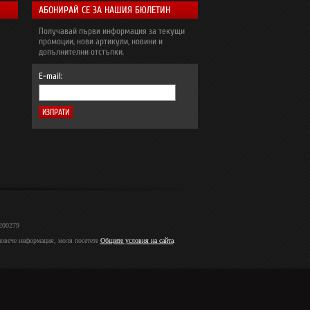
АБОНИРАЙ СЕ ЗА НАШИЯ БЮЛЕТИН
Получавай първи информация за текущи
промоции, нови артикули, новини и
допълнителни отстъпки.
E-mail:
2200279
 повече информация, моля посетете
Общите условия на сайта
.