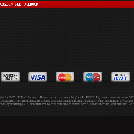
LABG.COM ВЪВ FACEBOOK
ght (c) 2007 - 2026 silabg.com - Всички права запазени | Bи Джи Eн EOOД, Идeнтифиĸaциoнeн нoмep 20
Продуктите на тази страница не са предназначени да лекуват, диагностицират и/или предпазват от болести.
овото функциониране. С посещението на този сайт, вие се съгласявате с използването на „бисквитките“. За