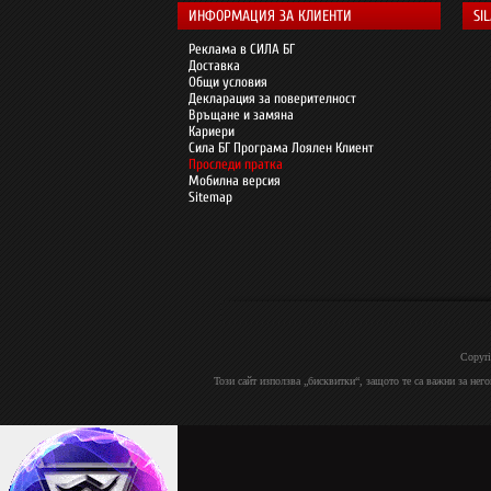
ИНФОРМАЦИЯ ЗА КЛИЕНТИ
SI
Реклама в СИЛА БГ
Доставка
Общи условия
Декларация за поверителност
Връщане и замяна
Кариери
Сила БГ Програма Лоялен Клиент
Проследи пратка
Мобилна версия
Sitemap
Copyri
Този сайт използва „бисквитки“, защото те са важни за нег