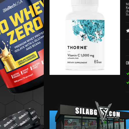
М
К
Д
В
О