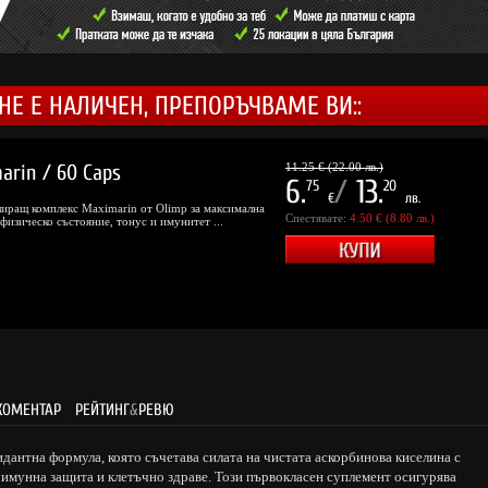
НЕ Е НАЛИЧЕН, ПРЕПОРЪЧВАМЕ ВИ::
arin / 60 Caps
11.25 € (22.00 лв.)
6.
/
13.
75
20
€
лв.
ращ комплекс Maximarin от Olimp за максимална
Спестявате:
4.50 € (8.80 лв.)
физическо състояние, тонус и имунитет ...
КОМЕНТАР
РЕЙТИНГ
&
РЕВЮ
дантна формула, която съчетава силата на чистата аскорбинова киселина с
имунна защита и клетъчно здраве. Този първокласен суплемент осигурява