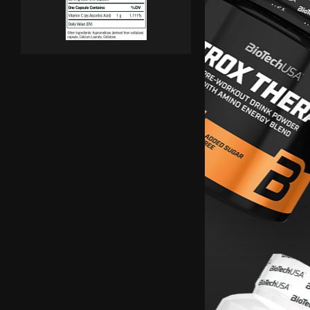
OLIMP Drinks IMMUNO / 1 Sachet
Супер хидратираща напитка значително подпомагаща и
в забързаното ни ежедневие от OLIMP ...
(0.009 кг./0.020 lbs.)