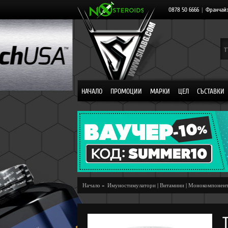
0878 50 6666
|
Франчай
НАЧАЛО
ПРОМОЦИИ
МАРКИ
ЦЕЛ
СЪСТАВКИ
Начало
»
Имуностимулатори
|
Витамини
|
Монокомпонен