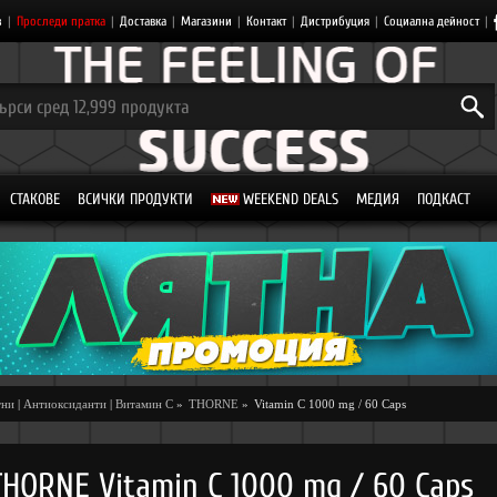
з
|
Проследи пратка
|
Доставка
|
Магазини
|
Контакт
|
Дистрибуция
|
Социална дейност
|
СТАКОВЕ
ВСИЧКИ ПРОДУКТИ
WEEKEND DEALS
МЕДИЯ
ПОДКАСТ
тни
|
Антиоксиданти
|
Витамин C
»
THORNE
»
Vitamin C 1000 mg / 60 Caps
THORNE Vitamin C 1000 mg / 60 Caps