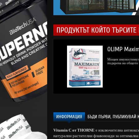
ПРОДУКТЪТ КОЙТО ТЪРСИТЕ 
5.
/
31.
OLIMP Maxim
85
00
€
лв.
Мощен имуностимули
подкрепа на общото 
ИНФОРМАЦИЯ
БЪДИ ПЪРВИ, ПУБЛИКУВАЙ 
Vitamin C от THORNE
е изключителна антиокси
натурални растителни флавоноиди за оптимална 