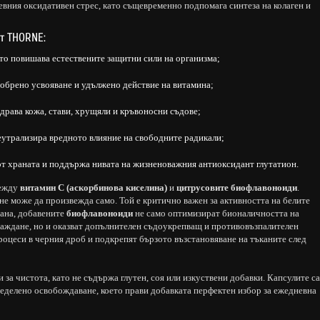
евния оксидативен стрес, като същевременно подпомага синтеза на колаген и
от THORNE:
то повишава естествените защитни сили на организма;
обрено усвояване и удължено действие на витамина;
здрава кожа, стави, хрущяли и кръвоносни съдове;
еутрализира вредното влияние на свободните радикали;
от храната и поддържа нивата на жизненоважния антиоксидант глутатион.
между
витамин C (аскорбинова киселина)
и
цитрусовите биофлавоноиди
.
не може да произвежда само. Той е критично важен за активността на белите
рана, добавените
биофлавоноиди
не само оптимизират бионаличността на
раждане, но и оказват допълнителен съдоукрепващ и противовъзпалителен
роцеси в черния дроб и подкрепят бързото възстановяване на тъканите след
 за чистота, като не съдържа глутен, соя или изкуствени добавки. Капсулите са
ределено освобождаване, което прави добавката перфектен избор за ежедневна