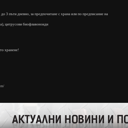
 до 3 пъти дневно, за предпочитане с храна или по предписание на
на), цитрусови биофлавоноиди
то хранене!
om/