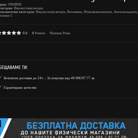
арка:
THORNE
атегория:
Имуностимулатори
опълнителни категории:
Имуностимулатори
,
Витамини
,
Монокомпонентни
,
Антиоксиданти
,
итамин C
0.0
0
Ревюта
Напиши Ревю
БЕЩАВАМЕ ТИ:
Безплатна доставка до 24ч. - За покупки над 49.99€/97.77 лв.
Гарантирано качество