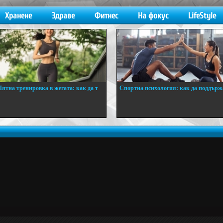
Хранене
Здраве
Фитнес
На фокус
LifeStyle
Лятна тренировка в жегата: как да т
Спортна психология: как да поддърж
..
...