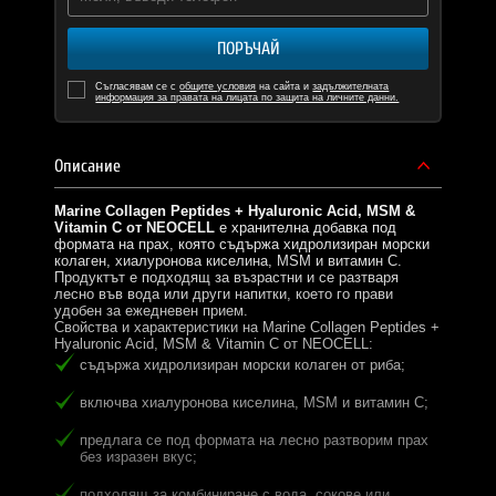
ПОРЪЧАЙ
Съгласявам се с
общите условия
на сайта и
задължителната
информация за правата на лицата по защита на личните данни.
Описание
Marine Collagen Peptides + Hyaluronic Acid, MSM &
Vitamin C от NEOCELL
е хранителна добавка под
формата на прах, която съдържа хидролизиран морски
колаген, хиалуронова киселина, MSM и витамин C.
Продуктът е подходящ за възрастни и се разтваря
лесно във вода или други напитки, което го прави
удобен за ежедневен прием.
Свойства и характеристики на Marine Collagen Peptides +
Hyaluronic Acid, MSM & Vitamin C от NEOCELL:
съдържа хидролизиран морски колаген от риба;
включва хиалуронова киселина, MSM и витамин C;
предлага се под формата на лесно разтворим прах
без изразен вкус;
подходящ за комбиниране с вода, сокове или