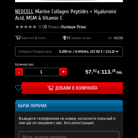
NEOCELL
Marine Collagen Peptides + Hyaluronic
Acid, MSM & Vitamin C
0.0
0
Ревюта
Напиши Ревю
Поръчан
1
пъти
57
промо точки
№:
42226
Избрана Разфасовка:
Количество:
57.
92
/
113.
28
€
лв.
ДОБАВИ В КОЛИЧКАТА
БЪРЗА ПОРЪЧКА
Въведете телефонния си номер, натиснете поръчай и
ние ще се свържем с вас. Без регистрация.