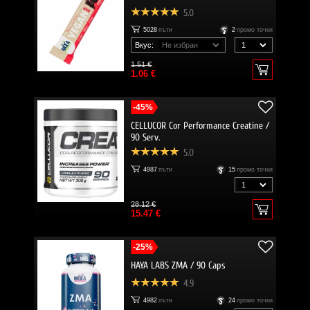
5.0
5028
пъти
2
промо точки
Вкус:
1.51 €
1.06 €
-45%
CELLUCOR Cor Performance Creatine /
90 Serv.
5.0
4987
пъти
15
промо точки
28.12 €
15.47 €
-25%
HAYA LABS ZMA / 90 Caps
4.9
4982
пъти
24
промо точки