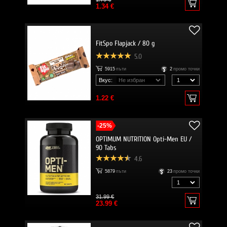
1.34 €
FitSpo Flapjack / 80 g
5.0
5915
пъти
2
промо точки
Вкус:
1.22 €
-25%
OPTIMUM NUTRITION Opti-Men EU /
90 Tabs
4.6
5879
пъти
23
промо точки
31.99 €
23.99 €