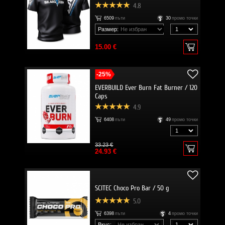
4.8
6509
пъти
30
промо точки
Размер:
15.00 €
-25%
EVERBUILD Ever Burn Fat Burner / 120
Caps
4.9
6408
пъти
49
промо точки
33.23 €
24.93 €
SCITEC Choco Pro Bar / 50 g
5.0
6398
пъти
4
промо точки
Вкус: