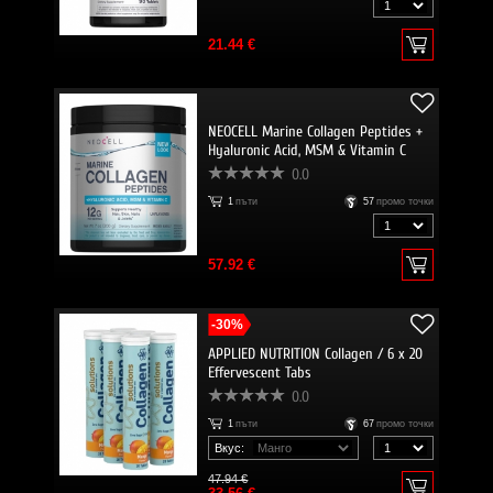
21.44 €
NEOCELL Marine Collagen Peptides +
Hyaluronic Acid, MSM & Vitamin C
0.0
1
пъти
57
промо точки
57.92 €
-30%
APPLIED NUTRITION Collagen / 6 x 20
Effervescent Tabs
0.0
1
пъти
67
промо точки
Вкус:
47.94 €