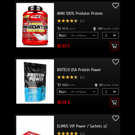
AMIX 100% Predator Protein
4.7
6171
пъти
165
промо точки
Вкус:
82.83 €
BIOTECH USA Protein Power
4.5
6110
пъти
60
промо точки
Вкус:
30.00 €
ELIMUS VIP Power / Sachets x2
4.8