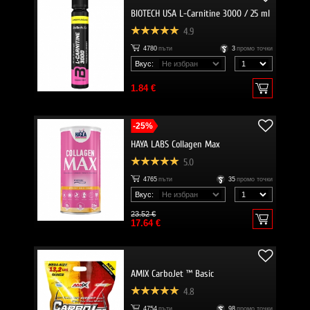
BIOTECH USA L-Carnitine 3000 / 25 ml
4.9
4780
пъти
3
промо точки
Вкус:
1.84 €
-25%
HAYA LABS Collagen Max
5.0
4765
пъти
35
промо точки
Вкус:
23.52 €
17.64 €
AMIX CarboJet ™ Basic
4.8
4754
пъти
98
промо точки