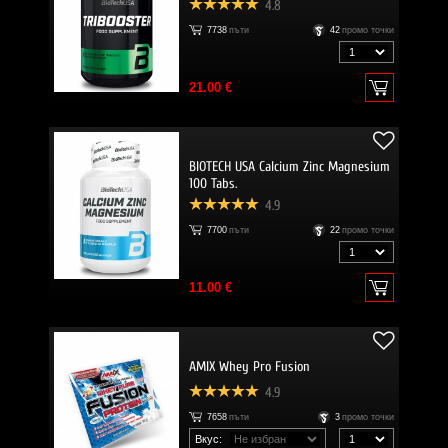
4.8
7738
пъти
42
промо точки
21.00 €
BIOTECH USA Calcium Zinc Magnesium
100 Tabs.
4.9
7700
пъти
22
промо точки
11.00 €
AMIX Whey Pro Fusion
4.9
7658
пъти
3
промо точки
Вкус: