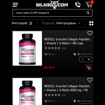
0
Филтрирай
Подреди:
Най-продаван
NEOCELL Grassfed Collagen Peptides
+ Vitamin C & Biotin / 180 Caps
0.0
3
пъти
40
промо точки
40.04 €
NEOCELL Grassfed Collagen Peptides
+ Vitamin C & Biotin 6000 mg / 90
Tabs
0.0
2
пъти
21
промо точки