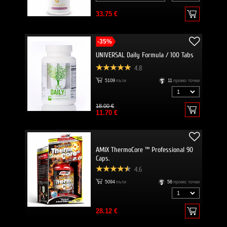
33.75 €
-35%
UNIVERSAL Daily Formula / 100 Tabs
4.8
5109
пъти
11
промо точки
18.00 €
11.70 €
AMIX ThermoCore ™ Professional 90
Caps.
4.6
5094
пъти
56
промо точки
28.12 €