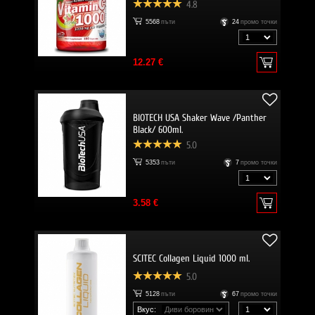
4.8
5568
пъти
24
промо точки
12.27 €
BIOTECH USA Shaker Wave /Panther
Black/ 600ml.
5.0
5353
пъти
7
промо точки
3.58 €
SCITEC Collagen Liquid 1000 ml.
5.0
5128
пъти
67
промо точки
Вкус: