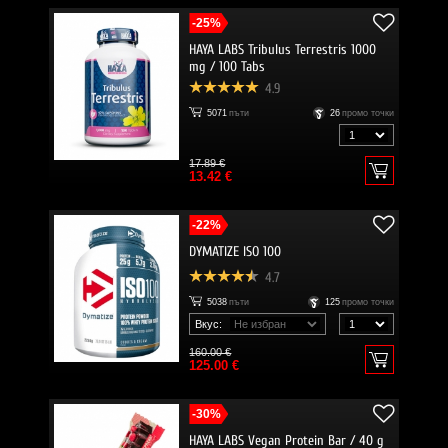
-25%
HAYA LABS Tribulus Terrestris 1000
mg / 100 Tabs
4.9
5071
пъти
26
промо точки
17.89 €
13.42 €
-22%
DYMATIZE ISO 100
4.7
5038
пъти
125
промо точки
Вкус:
160.00 €
125.00 €
-30%
HAYA LABS Vegan Protein Bar / 40 g