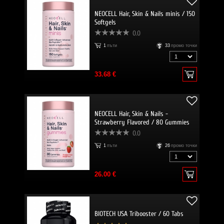
NEOCELL Hair, Skin & Nails minis / 150
Softgels
0.0
1
пъти
33
промо точки
33.68 €
NEOCELL Hair, Skin & Nails -
Strawberry Flavored / 80 Gummies
0.0
1
пъти
26
промо точки
26.00 €
BIOTECH USA Tribooster / 60 Tabs