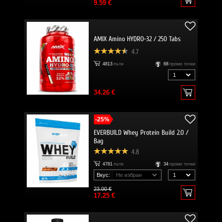
9.59 €
AMIX Amino HYDRO-32 / 250 Tabs
4.7
4813
пъти
68
промо точки
34.26 €
-25%
EVERBUILD Whey Protein Build 2.0 /
Bag
4.8
4781
пъти
34
промо точки
Вкус:
23.00 €
17.25 €