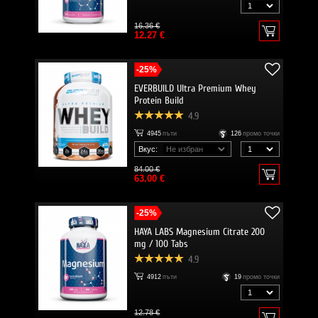
16.36 €
12.27 €
-25%
EVERBUILD Ultra Premium Whey
Protein Build
4.9
4945
пъти
126
промо точки
Вкус:
84.00 €
63.00 €
-25%
HAYA LABS Magnesium Citrate 200
mg / 100 Tabs
4.9
4912
пъти
19
промо точки
12.78 €