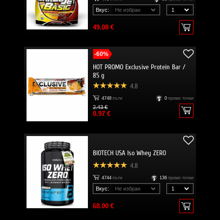
Вкус:
49.08 €
-60%
HOT PROMO Exclusive Protein Bar /
85 g
4.8
4748
пъти
0
промо точки
2.43 €
0.97 €
BIOTECH USA Iso Whey ZERO
4.8
4744
пъти
136
промо точки
Вкус:
68.00 €