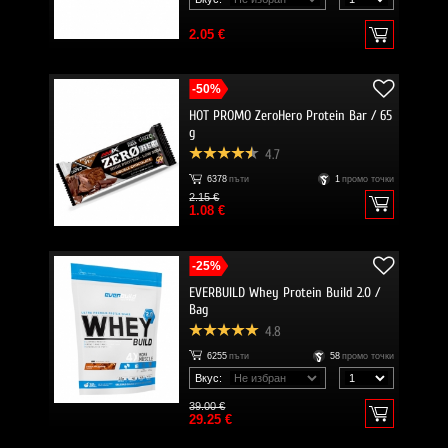
2.05 €
-50%
HOT PROMO ZeroHero Protein Bar / 65
g
4.7
6378
пъти
1
промо точки
2.15 €
1.08 €
-25%
EVERBUILD Whey Protein Build 2.0 /
Bag
4.8
6255
пъти
58
промо точки
Вкус:
39.00 €
29.25 €