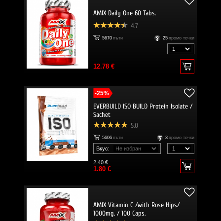
AMIX Daily One 60 Tabs.
4.7
5670
пъти
25
промо точки
12.78 €
-25%
EVERBUILD ISO BUILD Protein Isolate /
Sachet
5.0
5606
пъти
3
промо точки
Вкус:
2.40 €
1.80 €
AMIX Vitamin C /with Rose Hips/
1000mg. / 100 Caps.