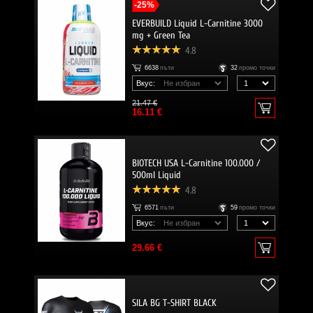
-25%
EVERBUILD Liquid L-Carnitine 3000
mg + Green Tea
4.8
6638
пъти
32
промо точки
Вкус:
21.47 €
16.11 €
BIOTECH USA L-Carnitine 100.000 /
500ml Liquid
4.8
6571
пъти
59
промо точки
Вкус:
29.66 €
SILA BG T-SHIRT BLACK