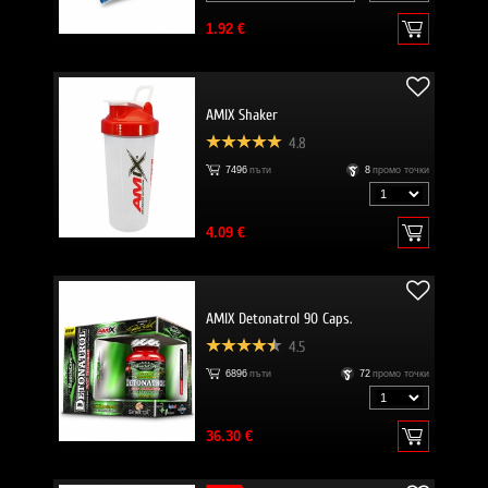
1.92 €
AMIX Shaker
4.8
7496
пъти
8
промо точки
4.09 €
AMIX Detonatrol 90 Caps.
4.5
6896
пъти
72
промо точки
36.30 €