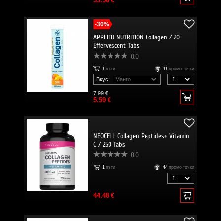
33.56 €
-30%
APPLIED NUTRITION Collagen / 20
Effervescent Tabs
0.0
1
пъти
11
промо точки
Вкус:
7.99 €
5.59 €
NEOCELL Collagen Peptides+ Vitamin
C / 250 Tabs
0.0
1
пъти
44
промо точки
44.48 €