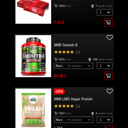
6063
пъти
7
промо точки
7.57 €
AMIX Smooth-8
5.0
6031
пъти
168
промо точки
Вкус:
84.36 €
-25%
HAYA LABS Vegan Protein
5.0
5927
пъти
2
промо точки
Вкус:
1.79 €