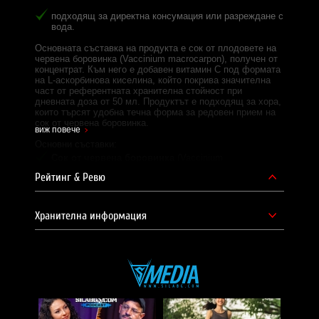
подходящ за директна консумация или разреждане с
вода.
Основната съставка на продукта е сок от плодовете на
червена боровинка (Vaccinium macrocarpon), получен от
концентрат. Към него е добавен витамин C под формата
на L-аскорбинова киселина, който покрива значителна
част от референтната хранителна стойност при
дневната доза от 50 мл. Продуктът е подходящ за хора,
които търсят удобна течна форма за редовен прием на
сок от червена боровинка.
виж повече
Основни съставки:
Сок от червена боровинка
(Vaccinium
macrocarpon), от концентрат — 50 мл в доза;
Рейтинг & Ревю
Витамин C
(L-аскорбинова киселина) — 120 мг в
доза.
Хранителна информация
Дозировка и начин на прием:
Една доза:
50 мл;
Дози в опаковка:
10;
Начин на употреба:
приема се директно или
разредено с вода.