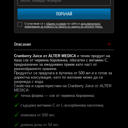
ПОРЪЧАЙ
Съгласявам се с
общите условия
на сайта и
задължителната
информация за правата на лицата по защита на личните данни.
Описание
Cranberry Juice от ALTER MEDICA
е течен продукт на
база сок от червена боровинка, обогатен с витамин C,
предназначен за ежедневен прием като част от
разнообразното хранене.
Продуктът се предлага в бутилка от 500 мл и е готов за
директна консумация, като по желание може да се
разрежда с вода.
Свойства и характеристики на Cranberry Juice от ALTER
MEDICA:
течна форма — сок от червена боровинка;
съдържа витамин C от L-аскорбинова киселина;
опаковка от 500 мл;
дневна доза от 50 мл;