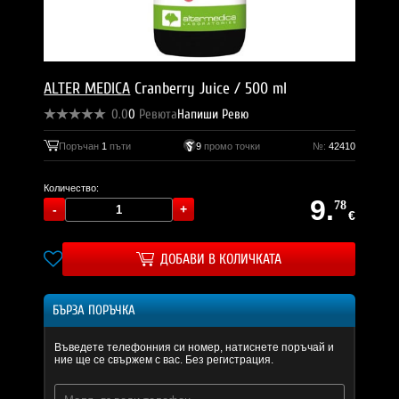
ALTER MEDICA
Cranberry Juice / 500 ml
0.0
0
Ревюта
Напиши Ревю
Поръчан
1
пъти
9
промо точки
№:
42410
Количество:
9.
78
€
ДОБАВИ В КОЛИЧКАТА
БЪРЗА ПОРЪЧКА
Въведете телефонния си номер, натиснете поръчай и
ние ще се свържем с вас. Без регистрация.