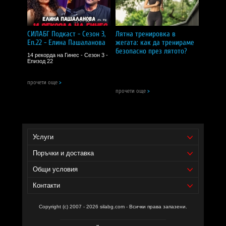
Съставки:
плодов сок от червена боровинка (Vaccinium
macrocarpon) от концентрат, витамин C (L-аскорбинова
киселина).
СИЛАБГ Подкаст - Сезон 3,
Лятна тренировка в
Еп.22 - Елина Пашаланова
жегата: как да тренираме
Забележки:
безопасно през лятото?
Пазете далеч от деца!
14 рекорда на Гинес - Сезон 3 -
Съхранявайте на сухо и хладно място!
Епизод 22
Не използвайте като заместител на разнообразното
хранене!
прочети още
>
СИЛА БГ ТИЙМ!
прочети още
>
Доставчик на продукта - И фудс ЕООД.
Услуги
Поръчки и доставка
Общи условия
Контакти
Copyright (c) 2007 - 2026 silabg.com - Всички права запазени.