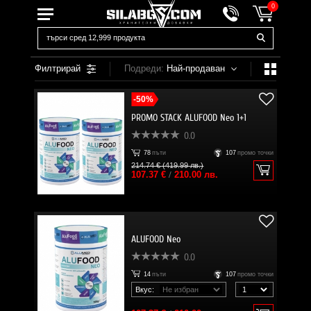
0
Филтрирай
Подреди:
Най-продаван
-50%
PROMO STACK ALUFOOD Neo 1+1
0.0
78
пъти
107
промо точки
214.74 € (419.99 лв.)
107.37 €
/
210.00 лв.
ALUFOOD Neo
0.0
14
пъти
107
промо точки
Вкус: