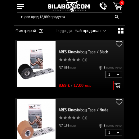
0
Филтрирай
Подреди:
Най-продаван
ARES Kinesiology Tape / Black
0.0
834
пъти
8
промо точки
8.69 €
/
17.00 лв.
ARES Kinesiology Tape / Nude
0.0
174
пъти
8
промо точки