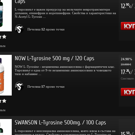
Caps
12
/
90
.
€
L-тирозинът е важен прекурсор на мозъчните невротрансмитери
допамин, епинефрин и норепинефрин. Свойства и характеристики на
N-Acetyl L-Tyrosin ...
Печелиш
12
промо точки
пъти
NOW L-Tyrosine 500 mg / 120 Caps
24.98%
23.008 €
NOW L-Tyrosine - незаменима аминокиселина с фармацевтичен клас.
Тирозинът е една от 9-те незаменими аминокиселини в човешкото
17
/
26
.
€
тяло и набавяне ...
Спестявате 
Печелиш
17
промо точки
пъти
SWANSON L-Tyrosine 500mg. / 100 Caps
L-тирозинът е неесенциална аминокиселина, която влиза в състава на
15
/
50
протеините в тялото. Свойства и характеристики на L-Tyrosine от