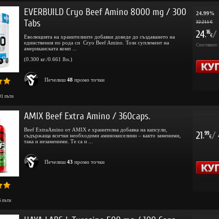
EVERBUILD Cryo Beef Amino 8000 mg / 300
24.99%
Tabs
32.211 €
24
/
16
.
€
Еволюцията на хранителните добавки доведе до създаването на
единствения по рода си Cryo Beef Amino. Този суплемент на
Спестявате 
американската комп ...
(0.300 кг./0.661 lbs.)
Печелиш
48
промо точки
01
пъти
AMIX Beef Extra Amino / 360caps.
Beef ExtraAmino от AMIX е хранителна добавка на капсули,
21
/
99
съдържаща всички необходими аминокиселини – както заменими,
.
€
така и незаменими. Те са и ...
Печелиш
43
промо точки
6
пъти