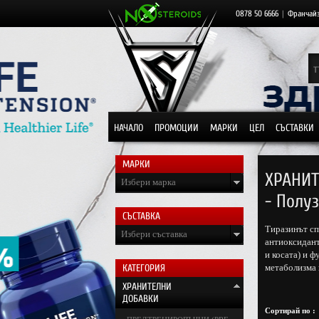
0878 50 6666
|
Франчай
НАЧАЛО
ПРОМОЦИИ
МАРКИ
ЦЕЛ
СЪСТАВКИ
МАРКИ
ХРАНИТ
Избери марка
- Полу
СЪСТАВКА
Тиразинът сп
Избери съставка
антиоксидант
и косата) и 
КАТЕГОРИЯ
метаболизма 
ХРАНИТЕЛНИ
ДОБАВКИ
Сортирай по :