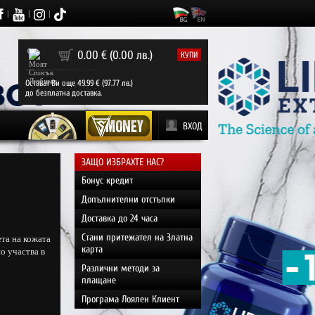
|
|
|
0
0.00 € (0.00 лв.)
КУПИ
Остават Ви още 49.99 € (97.77 лв.)
до безплатна доставка.
ВХОД
ЗАЩО ИЗБРАХТЕ НАС?
Бонус кредит
Допълнителни отстъпки
Доставка до 24 часа
Стани притежател на Златна
та на кожата
карта
о участва в
Различни методи за
плащане
Програма Лоялен Клиент