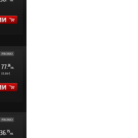
.
лв.
PROMO
77
26
.
лв.
:
13.16 €
PROMO
36
75
.
лв.