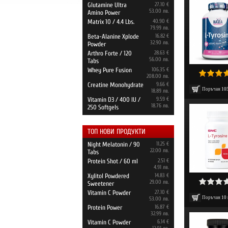
Glutamine Ultra
27.10 €
53.00 лв.
Amino Power
Matrix 10 / 4.4 Lbs.
40.90 €
79.99 лв.
Beta-Alanine Xplode
16.82 €
32.90 лв.
Powder
Arthro Forte / 120
28.63 €
56.00 лв.
Tabs
Whey Pure Fusion
106.35 €
208.00 лв.
Creatine Monohydrate
9.66 €
Поръчан
10
18.89 лв.
Vitamin D3 / 400 IU /
9.59 €
18.76 лв.
250 Softgels
ТОП НОВИ ПРОДУКТИ
Night Melatonin / 90
11.25 €
22.00 лв.
Tabs
Protein Shot / 60 ml
2.51 €
4.91 лв.
Xylitol Powdered
14.83 €
29.00 лв.
Sweetener
Vitamin C Powder
27.10 €
Поръчан
10
53.00 лв.
Protein Power
16.87 €
32.99 лв.
Vitamin C Powder
6.14 €