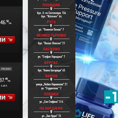
46
92
.
лв.
PROMO
37
49
.
лв.
:
6.40 €