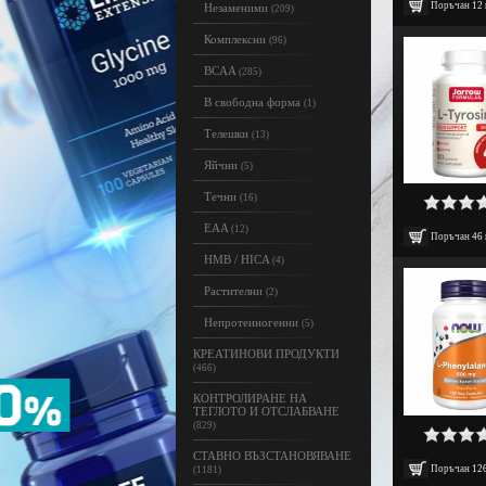
Поръчан
12
Незаменими
(209)
Комплексни
(96)
BCAA
(285)
В свободна форма
(1)
Телешки
(13)
Яйчни
(5)
Течни
(16)
EAA
(12)
Поръчан
46
HMB / HICA
(4)
Растителни
(2)
Непротеиногенни
(5)
КРЕАТИНОВИ ПРОДУКТИ
(466)
КОНТРОЛИРАНЕ НА
ТЕГЛОТО И ОТСЛАБВАНЕ
(829)
СТАВНО ВЪЗСТАНОВЯВАНЕ
Поръчан
12
(1181)