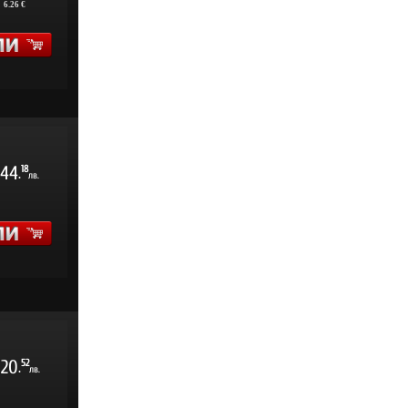
:
6.26 €
44
18
.
лв.
20
52
.
лв.