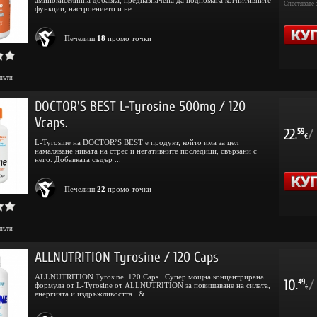
Спестявате 
функции, настроението и не ...
Печелиш
18
промо точки
пъти
DOCTOR'S BEST L-Tyrosine 500mg / 120
Vcaps.
22
/
59
.
€
L-Tyrosine на DOCTOR’S BEST е продукт, който има за цел
намаляване нивата на стрес и негативните последици, свързани с
него. Добавката съдър ...
Печелиш
22
промо точки
пъти
ALLNUTRITION Tyrosine / 120 Caps
ALLNUTRITION Tyrosine 120 Caps Супер мощна концентрирана
10
/
49
формула от L-Tyrosine от ALLNUTRITION за повишаване на силата,
.
€
енергията и издръжливостта & ...