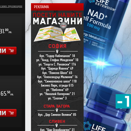
 само промоции
РЕКЛАМА
31
00
.
лв.
65
50
.
лв.