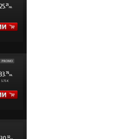
25
23
.
лв.
PROMO
33
76
.
лв.
:
5.75 €
30
32