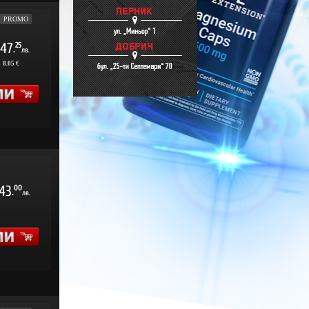
PROMO
47
25
.
лв.
:
8.05 €
43
00
.
лв.