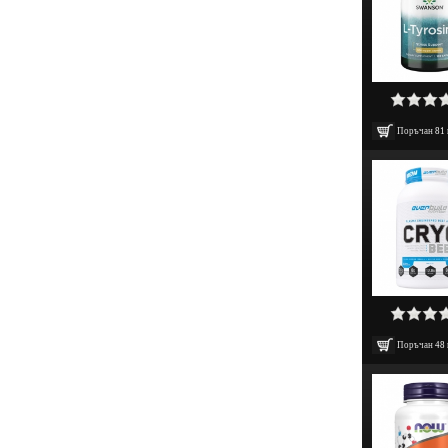
Поръчан
81
Поръчан
48