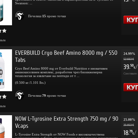
.
€
Swanson: ...
Печелиш
15
промо точки
пъти
EVERBUILD Cryo Beef Amino 8000 mg / 550
24.99%
Tabs
52.663 €
39
/
50
.
€
Cryo Beef Amino 8000 mg от Everbuild Nutrition е иновативен
аминокиселинен комплекс, разработен чрез биоинженерна
Спестявате 
технология за извличане на пептиди от т ...
(0.500 кг./1.101 lbs.)
Печелиш
79
промо точки
пъти
NOW L-Tyrosine Extra Strength 750 mg / 90
25.00%
Vcaps
25.053 €
18
/
79
.
€
L-Tyrosine Extra Strength от NOW Foods е висококачествена
аминокиселинна добавка, предназначена да подпомага когнитивните