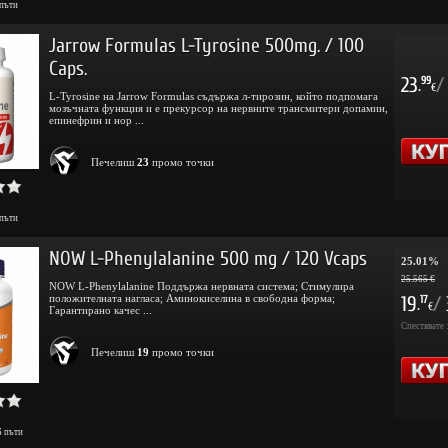
пъти
Jarrow Formulas L-Tyrosine 500mg. / 100
Caps.
23
/
99
.
€
L-Tyrosine на Jarrow Formulas съдържа л-тирозин, който подпомага
мозъчната функция и е прекурсор на нервните трансмитери допамин,
епинефрин и нор ...
Печелиш
23
промо точки
пъти
NOW L-Phenylalanine 500 mg / 120 Vcaps
25.01%
25.565 €
NOW L-Phenylalanine Поддържа нервната система; Стимулира
положителната нагласа; Аминокиселина в свободна форма;
19
/
17
.
€
Гарантирано качес ...
Спестявате 
Печелиш
19
промо точки
6
пъти