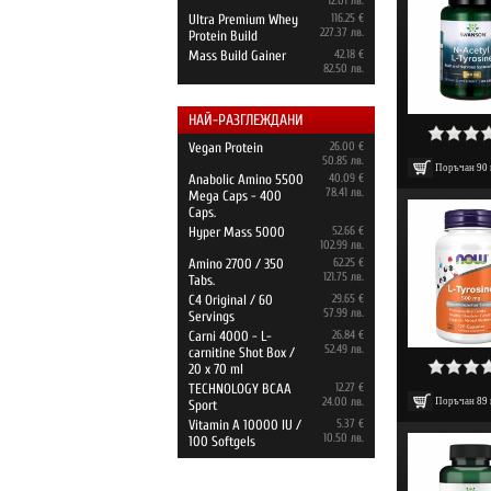
12.01 лв.
Ultra Premium Whey
116.25 €
227.37 лв.
Protein Build
Mass Build Gainer
42.18 €
82.50 лв.
НАЙ-РАЗГЛЕЖДАНИ
Vegan Protein
26.00 €
50.85 лв.
Поръчан
90
Anabolic Amino 5500
40.09 €
78.41 лв.
Mega Caps - 400
Caps.
Hyper Mass 5000
52.66 €
102.99 лв.
Amino 2700 / 350
62.25 €
121.75 лв.
Tabs.
C4 Original / 60
29.65 €
57.99 лв.
Servings
Carni 4000 - L-
26.84 €
52.49 лв.
carnitine Shot Box /
20 x 70 ml
TECHNOLOGY BCAA
12.27 €
24.00 лв.
Поръчан
89
Sport
Vitamin A 10000 IU /
5.37 €
10.50 лв.
100 Softgels