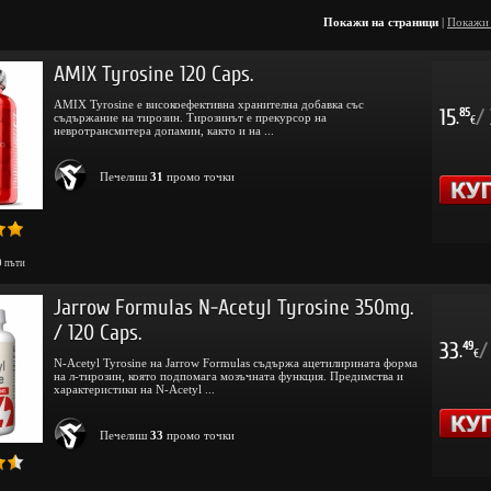
Покажи на страници
|
Покажи
AMIX Tyrosine 120 Caps.
AMIX Tyrosine е високоефективна хранителна добавка със
15
/
85
съдържание на тирозин. Тирозинът е прекурсор на
.
€
невротрансмитера допамин, както и на ...
Печелиш
31
промо точки
9
пъти
Jarrow Formulas N-Acetyl Tyrosine 350mg.
/ 120 Caps.
33
/
49
.
€
N-Acetyl Tyrosine на Jarrow Formulas съдържа ацетилирината форма
на л-тирозин, която подпомага мозъчната функция. Предимства и
характеристики на N-Acetyl ...
Печелиш
33
промо точки