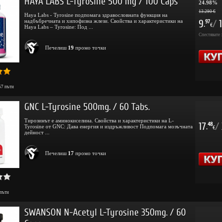
HAYA LABS L-Tyrosine 500 mg / 100 Caps
24.98%
13.290 €
Haya Labs - Tyrosine подпомага здравословната функция на
надбъбречната и хипофизна жлези. Свойства и характеристики на
9
/
1
97
.
€
Haya Labs – Tyrosine: Под ...
Спестявате 
Печелиш
19
промо точки
57
пъти
GNC L-Tyrosine 500mg. / 60 Tabs.
Тирозинът е аминокиселина. Свойства и характеристики на L-
17
/
48
Tyrosine от GNC: Дава енергия и издръжливост Подпомага мозъчната
.
€
дейност ...
Печелиш
17
промо точки
пъти
SWANSON N-Acetyl L-Tyrosine 350mg. / 60