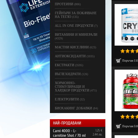
ПРОТЕИНИ
(806)
ГЕЙНЪРИ ЗА ПОКАЧВАНЕ
НА ТЕГЛО
(135)
ALL IN ONE ПРОДУКТИ
(7)
ВИТАМИНИ И МИНЕРАЛИ
(4329)
МАСТНИ КИСЕЛИНИ
(623)
АНТИОКСИДАНТИ
(1035)
Поръчан
11
ЕКСТРАКТИ
(3595)
ВЪГЛЕХИДРАТИ
(126)
ХОРМОННО-
СТИМУЛИРАЩИ И
ХАРДКОР ПРОДУКТИ
(471)
ЕЛЕКТРОЛИТИ
(32)
БИОХАКИНГ ДОБАВКИ
(84)
НАЙ-ПРОДАВАНИ
Поръчан
51
Carni 4000 - L-
1.25 €
2.44 лв.
carnitine Shot / 70 ml