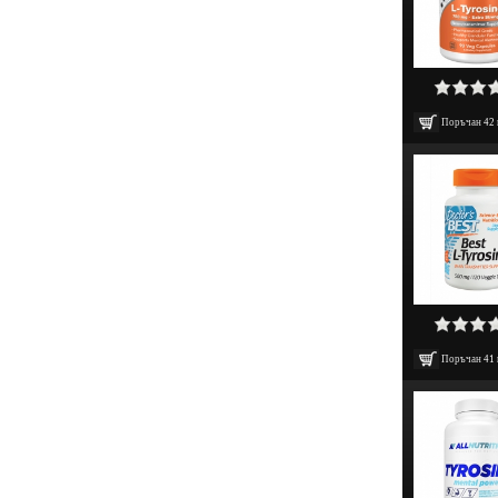
Поръчан
42
Поръчан
41