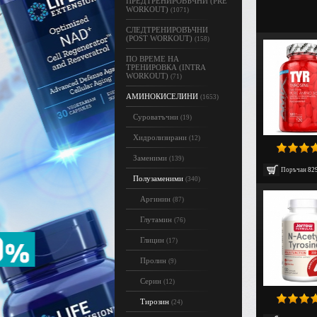
ПРЕДТРЕНИРОВЪЧНИ (PRE
WORKOUT)
(1071)
СЛЕДТРЕНИРОВЪЧНИ
(POST WORKOUT)
(158)
ПО ВРЕМЕ НА
ТРЕНИРОВКА (INTRA
WORKOUT)
(71)
АМИНОКИСЕЛИНИ
(1653)
Суроватъчни
(19)
Хидролизирани
(12)
Заменими
(139)
Поръчан
82
Полузаменими
(340)
Аргинин
(87)
Глутамин
(76)
Глицин
(17)
Пролин
(9)
Серин
(12)
Тирозин
(24)