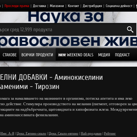
з
|
Проследи пратка
|
Доставка
|
Магазини
|
Контакт
|
Дистрибуция
|
Социална дейност
|
СТАКОВЕ
ВСИЧКИ ПРОДУКТИ
WEEKEND DEALS
МЕДИЯ
ПОДКАСТ
ЕЛНИ ДОБАВКИ - Аминокиселини
заменими - Тирозин
омага за намаляването на мазнините в организма, потиска апетита и има леко
но действие. Стимулира производството на меланин (пигмент, отговорен за цве
функциите на надбъбречната, щитовидната и хипофизната жлеза. Междувременн
на аминокиселината фенилаланин.
Име: А-Я
|
Цена: Евтино-скъпо
|
Цена: Скъпо-евтино
|
Най-продаван
|
Рейтинг