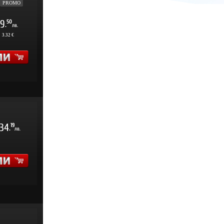
PROMO
9
50
.
лв.
:
3.32 €
34
19
.
лв.