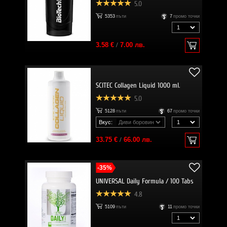
5.0
5353
пъти
7
промо точки
3.58 €
/
7.00 лв.
SCITEC Collagen Liquid 1000 ml.
5.0
5128
пъти
67
промо точки
Вкус:
33.75 €
/
66.00 лв.
-35%
UNIVERSAL Daily Formula / 100 Tabs
4.8
5109
пъти
11
промо точки