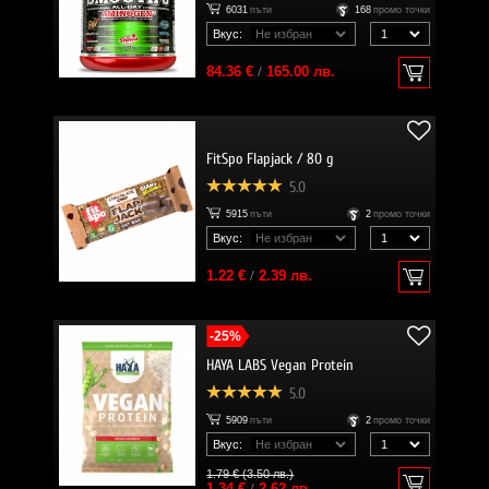
6031
пъти
168
промо точки
Вкус:
84.36 €
/
165.00 лв.
FitSpo Flapjack / 80 g
5.0
5915
пъти
2
промо точки
Вкус:
1.22 €
/
2.39 лв.
-25%
HAYA LABS Vegan Protein
5.0
5909
пъти
2
промо точки
Вкус:
1.79 € (3.50 лв.)
1.34 €
/
2.62 лв.