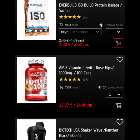
EVERBUILD ISO BUILD Protein Isolate /
Sachet
5.0
5603
пъти
3
промо точки
Вкус:
2.40 € (4.69 лв.)
1.80 €
/
3.52 лв.
AMIX Vitamin C /with Rose Hips/
1000mg. / 100 Caps.
4.8
5568
пъти
24
промо точки
12.27 €
/
24.00 лв.
BIOTECH USA Shaker Wave /Panther
Black/ 600ml.