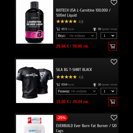
BIOTECH USA L-Carnitine 100.000 /
500ml Liquid
4.8
6571
пъти
59
промо точки
Вкус:
29.66 €
/
58.00 лв.
SILA BG T-SHIRT BLACK
4.8
6509
пъти
30
промо точки
Размер:
15.00 €
/
29.34 лв.
-25%
EVERBUILD Ever Burn Fat Burner / 120
Caps