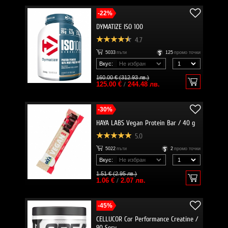
-22%
DYMATIZE ISO 100
4.7
5033
пъти
125
промо точки
Вкус:
160.00 € (312.93 лв.)
125.00 €
/
244.48 лв.
-30%
HAYA LABS Vegan Protein Bar / 40 g
5.0
5022
пъти
2
промо точки
Вкус:
1.51 € (2.95 лв.)
1.06 €
/
2.07 лв.
-45%
CELLUCOR Cor Performance Creatine /
90 Serv.