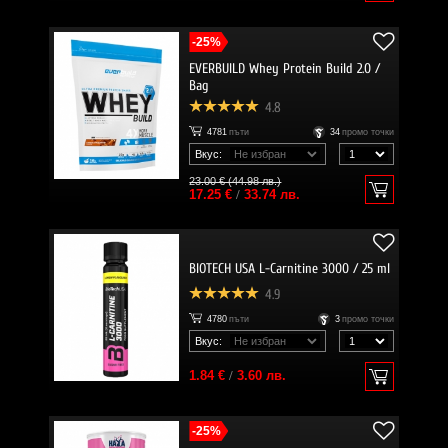
-25%
EVERBUILD Whey Protein Build 2.0 /
Bag
4.8
4781
пъти
34
промо точки
Вкус:
23.00 € (44.98 лв.)
17.25 €
/
33.74 лв.
BIOTECH USA L-Carnitine 3000 / 25 ml
4.9
4780
пъти
3
промо точки
Вкус:
1.84 €
/
3.60 лв.
-25%