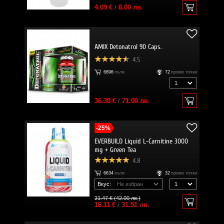
4.09 €
/
8.00 лв.
AMIX Detonatrol 90 Caps.
4.5
6896
пъти
72
промо точки
36.30 €
/
71.00 лв.
-25%
EVERBUILD Liquid L-Carnitine 3000
mg + Green Tea
4.8
6634
пъти
32
промо точки
Вкус:
21.47 € (42.00 лв.)
16.11 €
/
31.51 лв.