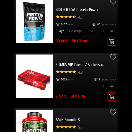
BIOTECH USA Protein Power
4.5
6107
пъти
60
промо точки
Вкус:
30.00 €
/
58.67 лв.
ELIMUS VIP Power / Sachets x2
4.8
6063
пъти
7
промо точки
7.57 €
/
14.81 лв.
AMIX Smooth-8
5.0