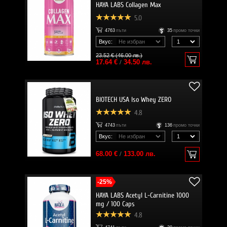
HAYA LABS Collagen Max
5.0
4763
пъти
35
промо точки
Вкус:
23.52 € (46.00 лв.)
17.64 €
/
34.50 лв.
BIOTECH USA Iso Whey ZERO
4.8
4743
пъти
136
промо точки
Вкус:
68.00 €
/
133.00 лв.
-25%
HAYA LABS Acetyl L-Carnitine 1000
mg / 100 Caps
4.8