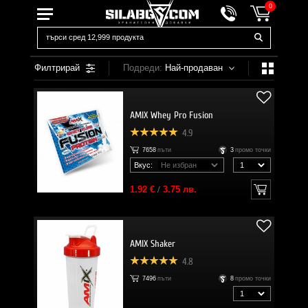
0
Филтрирай
Подреди:
Най-продаван
AMIX Whey Pro Fusion
4.9
7658
пъти
3
промо точки
Вкус:
1.92 €
/
3.75 лв.
AMIX Shaker
4.8
7496
пъти
8
промо точки