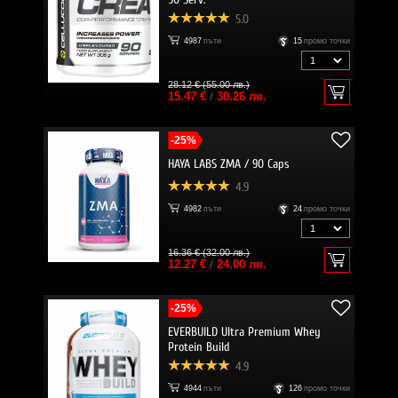
5.0
4987
пъти
15
промо точки
28.12 € (55.00 лв.)
15.47 €
/
30.26 лв.
-25%
HAYA LABS ZMA / 90 Caps
4.9
4982
пъти
24
промо точки
16.36 € (32.00 лв.)
12.27 €
/
24.00 лв.
-25%
EVERBUILD Ultra Premium Whey
Protein Build
4.9
4944
пъти
126
промо точки