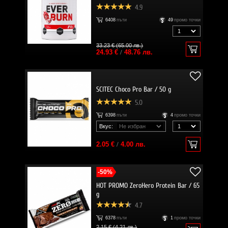
4.9
6408
пъти
49
промо точки
33.23 € (65.00 лв.)
24.93 €
/
48.76 лв.
SCITEC Choco Pro Bar / 50 g
5.0
6398
пъти
4
промо точки
Вкус:
2.05 €
/
4.00 лв.
-50%
HOT PROMO ZeroHero Protein Bar / 65
g
4.7
6378
пъти
1
промо точки
2.15 € (4.21 лв.)