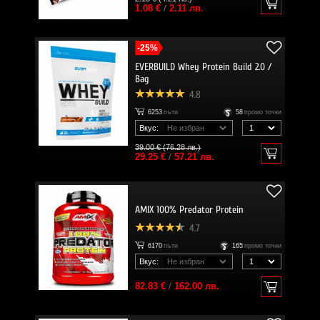
1.08 €
/
2.11 лв.
-25%
EVERBUILD Whey Protein Build 2.0 /
Bag
4.8
6253
пъти
58
промо точки
Вкус:
39.00 € (76.28 лв.)
29.25 €
/
57.21 лв.
AMIX 100% Predator Protein
4.7
6170
пъти
165
промо точки
Вкус:
82.83 €
/
162.00 лв.