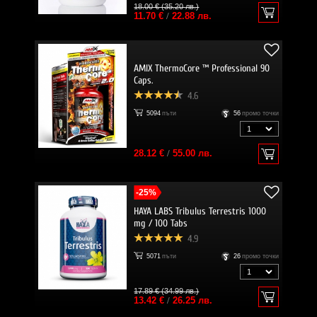
18.00 € (35.20 лв.)
11.70 €
/
22.88 лв.
AMIX ThermoCore ™ Professional 90
Caps.
4.6
5094
пъти
56
промо точки
28.12 €
/
55.00 лв.
-25%
HAYA LABS Tribulus Terrestris 1000
mg / 100 Tabs
4.9
5071
пъти
26
промо точки
17.89 € (34.99 лв.)
13.42 €
/
26.25 лв.