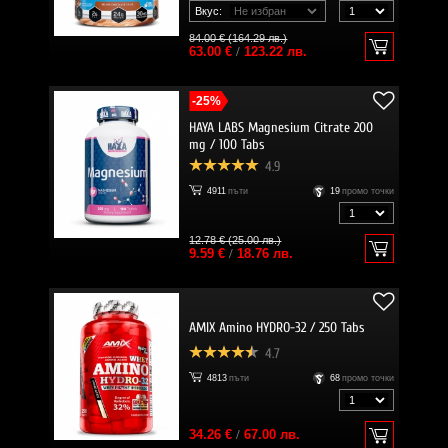
Вкус:
84.00 € (164.29 лв.)
63.00 €
/
123.22 лв.
-25%
HAYA LABS Magnesium Citrate 200
mg / 100 Tabs
4.9
4911
пъти
19
промо точки
12.78 € (25.00 лв.)
9.59 €
/
18.76 лв.
AMIX Amino HYDRO-32 / 250 Tabs
4.7
4813
пъти
68
промо точки
34.26 €
/
67.00 лв.