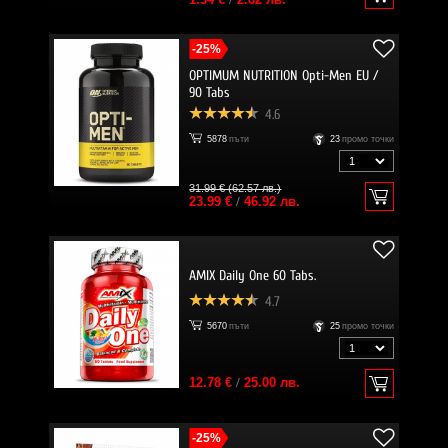
-25%
OPTIMUM NUTRITION Opti-Men EU /
90 Tabs
4.6
5878
пъти
23
промо точки
31.99 € (62.57 лв.)
23.99 €
/
46.92 лв.
AMIX Daily One 60 Tabs.
4.7
5670
пъти
25
промо точки
12.78 €
/
25.00 лв.
-25%