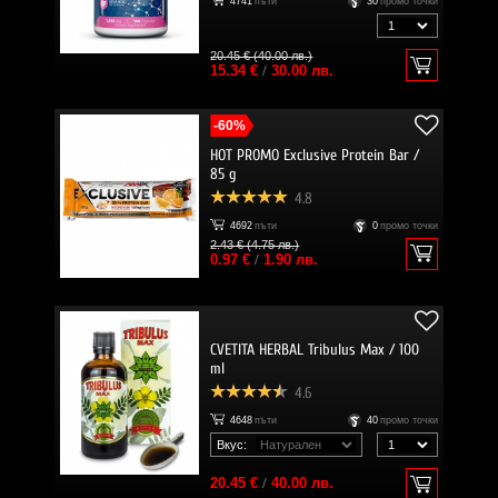
4741
пъти
30
промо точки
20.45 € (40.00 лв.)
15.34 €
/
30.00 лв.
-60%
HOT PROMO Exclusive Protein Bar /
85 g
4.8
4692
пъти
0
промо точки
2.43 € (4.75 лв.)
0.97 €
/
1.90 лв.
CVETITA HERBAL Tribulus Max / 100
ml
4.6
4648
пъти
40
промо точки
Вкус:
20.45 €
/
40.00 лв.