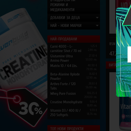
РЕЖИМИ И
МЕДИКАМЕНТИ
ДОБАВКИ ЗА ДЕЦА
НАЙ - НОВИ МАРКИ
НАЙ-ПРОДАВАНИ
BSN N.O.XPLOD
Carni 4000 - L-
1.25 €
2.44 лв.
carnitine Shot / 70 ml
47.24
/
9
€
Glutamine Ultra
27.10 €
53.00 лв.
Amino Power
ВИТАМИНИ И
Matrix 10 / 4.4 Lbs.
40.90 €
79.99 лв.
Beta-Alanine Xplode
16.82 €
32.90 лв.
Powder
Arthro Forte / 120
28.63 €
56.00 лв.
Tabs
Whey Pure Fusion
106.35 €
208.00 лв.
Creatine Monohydrate
9.66 €
18.89 лв.
Vitamin D3 / 400 IU /
9.59 €
18.76 лв.
250 Softgels
ТОП НОВИ ПРОДУКТИ