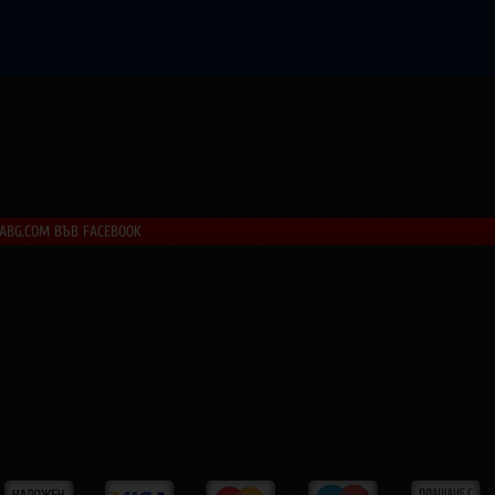
LABG.COM ВЪВ FACEBOOK