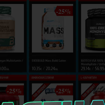
-25%
egan Multivitamin /
EVERBUILD Mass Build Gainer
BIOTECH USA 100% C
Monohydrate / Unfl
0.00
10.35
/
20.24
29.14
/
56.99
лв.
€
лв.
€
ОВЪЧНИ
АМИНОКИСЕЛИНИ
L-КАРНИТИН
-25%
-25%