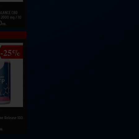
ALANCE CBD
 2000 mg / 10
0
лв.
-25%
me Release 100
лв.