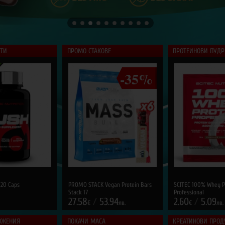
КТИ
ПРОМО СТАКОВЕ
ПРОТЕИНОВИ ПУД
-35%
120 Caps
PROMO STACK Vegan Protein Bars
SCITEC 100% Whey P
Stack 17
Professional
27.58
/
53.94
2.60
/
5.09
€
лв.
€
лв.
ОЖЕНИЯ
ПОКАЧИ МАСА
КРЕАТИНОВИ ПРОД