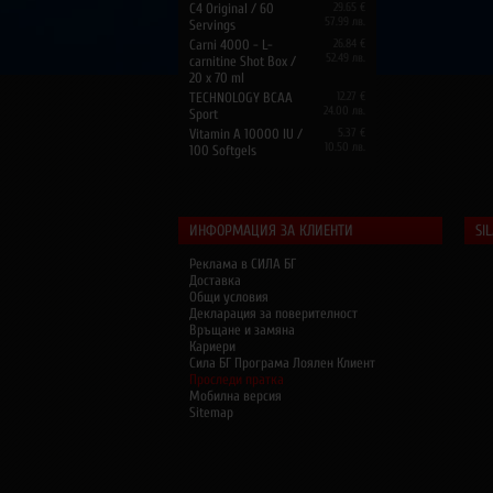
C4 Original / 60
29.65 €
57.99 лв.
Servings
Carni 4000 - L-
26.84 €
52.49 лв.
carnitine Shot Box /
20 x 70 ml
TECHNOLOGY BCAA
12.27 €
24.00 лв.
Sport
Vitamin A 10000 IU /
5.37 €
10.50 лв.
100 Softgels
ИНФОРМАЦИЯ ЗА КЛИЕНТИ
SI
Реклама в СИЛА БГ
Доставка
Общи условия
Декларация за поверителност
Връщане и замяна
Кариери
Сила БГ Програма Лоялен Клиент
Проследи пратка
Мобилна версия
Sitemap