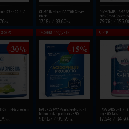
min D3 / 400 IU /
OLIMP Hardcore RAPTOR Gloves
OLYMPIANS HEMP B
Black
20% Broad Spectrum
.76
17.18
/
33.60
ml
79.76
/
156.0
лв.
€
лв.
€
 ФОКУС
СЕЗОННИ ПРОДУКТИ
5-HTP
-30%
-15%
TION Tri-Magnesium
NATURES WAY Pearls Probiotic / 1
HAYA LABS 5-HTP Ti
billion active probiotics / 90
mg / 60 Tabs
.79
Softgels
50.92
/
99.59
17.64
/
34.50
лв.
€
лв.
€