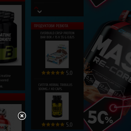
ПРОДУКТОВИ РЕВЮТА
EVERBUILD CRISP PROTEIN
BAR BOX / 15 X 55 G 0.825
СПОРТНА ПСИХОЛОГИЯ: КАК
ДА ПОДДЪРЖАМЕ
МОТИВАЦИЯ И ФОКУС ВЪВ
ФИТНЕСА?
5.0
reatine
avored
CVETITA HERBAL TRIBULUS
лв.
300MG / 40 CAPS.
СИЛАБГ ПОДКАСТ - СЕЗОН 3,
ЕП.21 - АННА И ТЕОДОРА -
ОРГАНИЗАТОРИ НА ВИТОША
100
5.0