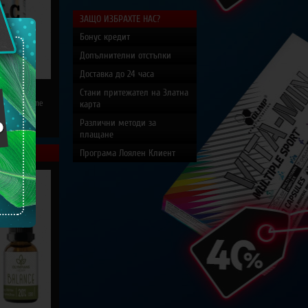
ЗАЩО ИЗБРАХТЕ НАС?
Бонус кредит
Допълнителни отстъпки
Доставка до 24 часа
Стани притежател на Златна
in & Vitamine
карта
Различни методи за
9
лв.
плащане
Програма Лоялен Клиент