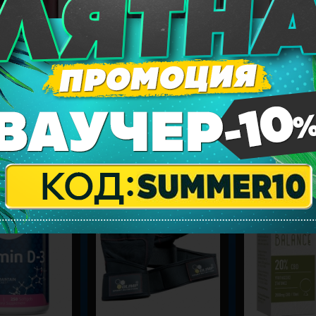
E
HAYA LABS Free Form Amino Acids
AMIX ALC /with Taur
/ 100 Caps
B6/ 120 Caps.
2.39
10.35
/
20.24
20.96
/
40.9
лв.
€
лв.
€
 МИНЕРАЛИ
СПОРТНИ ДРЕХИ И АКСЕСОАРИ
CBD ПРОДУКТИ
-25%
-30%