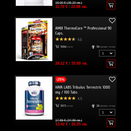
18.00 € (35.20 лв.)
11.70 €
/
22.88 лв.
AMIX ThermoCore ™ Professional 90
Caps.
4.6
5094
пъти
56
промо точки
28.12 €
/
55.00 лв.
-25%
HAYA LABS Tribulus Terrestris 1000
mg / 100 Tabs
4.9
5071
пъти
26
промо точки
17.89 € (34.99 лв.)
13.42 €
/
26.25 лв.