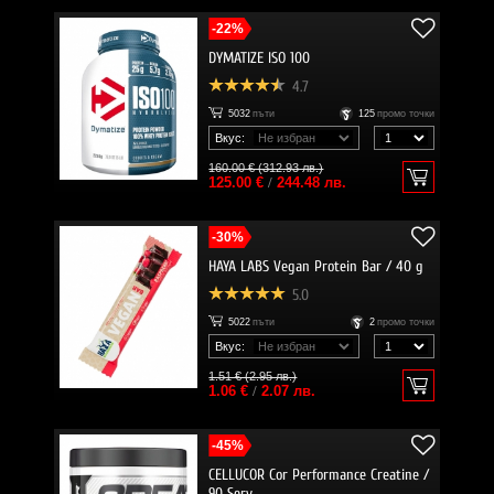
-22%
DYMATIZE ISO 100
4.7
5032
пъти
125
промо точки
Вкус:
160.00 € (312.93 лв.)
125.00 €
/
244.48 лв.
-30%
HAYA LABS Vegan Protein Bar / 40 g
5.0
5022
пъти
2
промо точки
Вкус:
1.51 € (2.95 лв.)
1.06 €
/
2.07 лв.
-45%
CELLUCOR Cor Performance Creatine /
90 Serv.