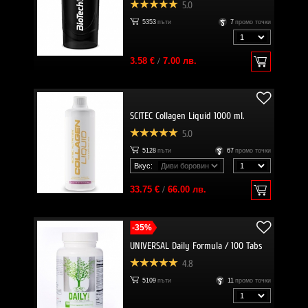
5.0
5353
пъти
7
промо точки
3.58 €
/
7.00 лв.
SCITEC Collagen Liquid 1000 ml.
5.0
5128
пъти
67
промо точки
Вкус:
33.75 €
/
66.00 лв.
-35%
UNIVERSAL Daily Formula / 100 Tabs
4.8
5109
пъти
11
промо точки