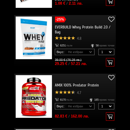
1.08 €
/
2.11 лв.
-25%
EVERBUILD Whey Protein Build 2.0 /
Bag
4.8
6251
пъти
58
промо точки
Вкус:
39.00 € (76.28 лв.)
29.25 €
/
57.21 лв.
AMIX 100% Predator Protein
4.7
6170
пъти
165
промо точки
Вкус:
82.83 €
/
162.00 лв.