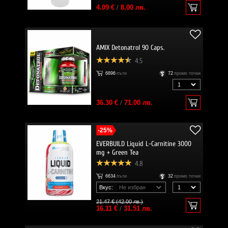
4.09 €
/
8.00 лв.
AMIX Detonatrol 90 Caps.
4.5
6896
пъти
72
промо точки
36.30 €
/
71.00 лв.
-25%
EVERBUILD Liquid L-Carnitine 3000
mg + Green Tea
4.8
6634
пъти
32
промо точки
Вкус:
21.47 € (42.00 лв.)
16.11 €
/
31.51 лв.