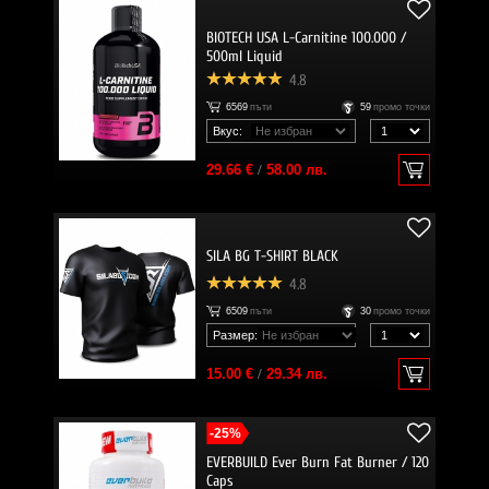
BIOTECH USA L-Carnitine 100.000 /
500ml Liquid
4.8
6569
пъти
59
промо точки
Вкус:
29.66 €
/
58.00 лв.
SILA BG T-SHIRT BLACK
4.8
6509
пъти
30
промо точки
Размер:
15.00 €
/
29.34 лв.
-25%
EVERBUILD Ever Burn Fat Burner / 120
Caps