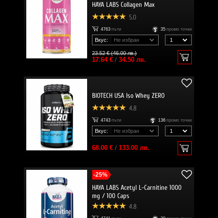
HAYA LABS Collagen Max
5.0
4763
пъти
35
промо точки
Вкус:
23.52 € (46.00 лв.)
17.64 €
/
34.50 лв.
BIOTECH USA Iso Whey ZERO
4.8
4743
пъти
136
промо точки
Вкус:
68.00 €
/
133.00 лв.
-25%
HAYA LABS Acetyl L-Carnitine 1000
mg / 100 Caps
4.8