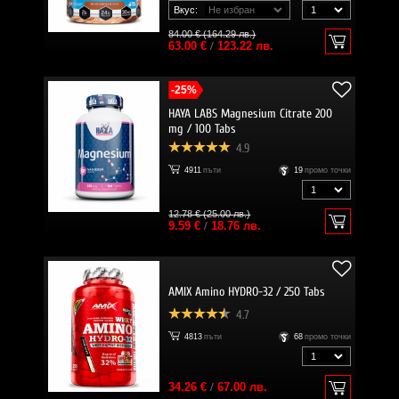
Вкус:
84.00 € (164.29 лв.)
63.00 €
/
123.22 лв.
-25%
HAYA LABS Magnesium Citrate 200
mg / 100 Tabs
4.9
4911
пъти
19
промо точки
12.78 € (25.00 лв.)
9.59 €
/
18.76 лв.
AMIX Amino HYDRO-32 / 250 Tabs
4.7
4813
пъти
68
промо точки
34.26 €
/
67.00 лв.