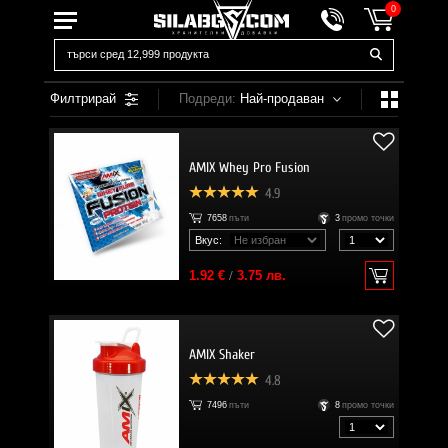
0
Филтрирай
Подреди:
Най-продаван
AMIX Whey Pro Fusion
4.9
7658
пъти
3
промо точки
Вкус:
1.92 €
/
3.75 лв.
AMIX Shaker
4.8
7496
пъти
8
промо точки