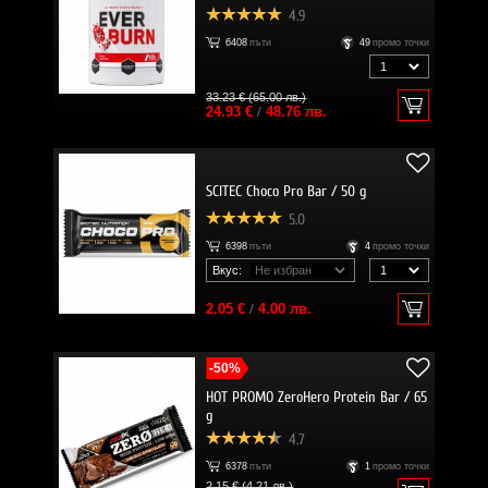
4.9
6408
пъти
49
промо точки
33.23 € (65.00 лв.)
24.93 €
/
48.76 лв.
SCITEC Choco Pro Bar / 50 g
5.0
6398
пъти
4
промо точки
Вкус:
2.05 €
/
4.00 лв.
-50%
HOT PROMO ZeroHero Protein Bar / 65
g
4.7
6378
пъти
1
промо точки
2.15 € (4.21 лв.)