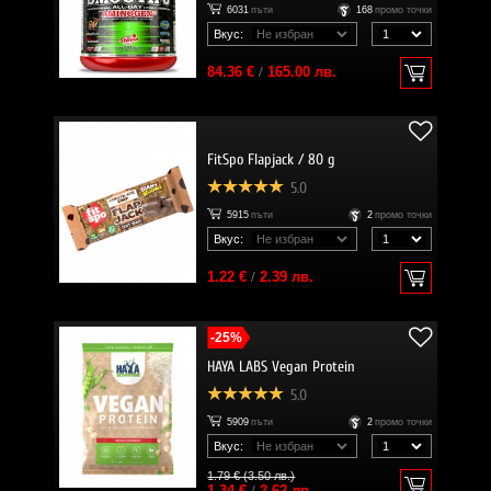
6031
пъти
168
промо точки
Вкус:
84.36 €
/
165.00 лв.
FitSpo Flapjack / 80 g
5.0
5915
пъти
2
промо точки
Вкус:
1.22 €
/
2.39 лв.
-25%
HAYA LABS Vegan Protein
5.0
5909
пъти
2
промо точки
Вкус:
1.79 € (3.50 лв.)
1.34 €
/
2.62 лв.