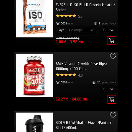
EVERBUILD ISO BUILD Protein Isolate /
Sachet
5.0
5603
пъти
3
промо точки
Вкус:
2.40 € (4.69 лв.)
1.80 €
/
3.52 лв.
AMIX Vitamin C /with Rose Hips/
1000mg. / 100 Caps.
4.8
5568
пъти
24
промо точки
12.27 €
/
24.00 лв.
BIOTECH USA Shaker Wave /Panther
Black/ 600ml.