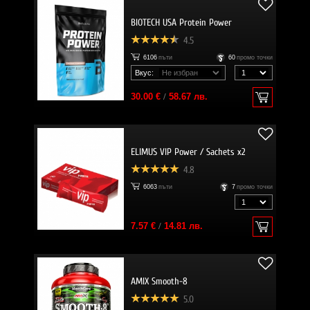
BIOTECH USA Protein Power
4.5
6106
пъти
60
промо точки
Вкус:
30.00 €
/
58.67 лв.
ELIMUS VIP Power / Sachets x2
4.8
6063
пъти
7
промо точки
7.57 €
/
14.81 лв.
AMIX Smooth-8
5.0