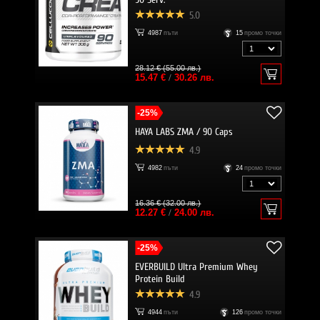
5.0
4987
пъти
15
промо точки
28.12 € (55.00 лв.)
15.47 €
/
30.26 лв.
-25%
HAYA LABS ZMA / 90 Caps
4.9
4982
пъти
24
промо точки
16.36 € (32.00 лв.)
12.27 €
/
24.00 лв.
-25%
EVERBUILD Ultra Premium Whey
Protein Build
4.9
4944
пъти
126
промо точки