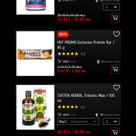
4741
пъти
30
промо точки
20.45 € (40.00 лв.)
15.34 €
/
30.00 лв.
-60%
HOT PROMO Exclusive Protein Bar /
85 g
4.8
4692
пъти
0
промо точки
2.43 € (4.75 лв.)
0.97 €
/
1.90 лв.
CVETITA HERBAL Tribulus Max / 100
ml
4.6
4648
пъти
40
промо точки
Вкус:
20.45 €
/
40.00 лв.