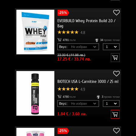
-25%
EVERBUILD Whey Protein Build 2.0 /
Bag
4.8
4781
пъти
34
промо точки
Вкус:
23.00 € (44.98 лв.)
17.25 €
/
33.74 лв.
BIOTECH USA L-Carnitine 3000 / 25 ml
4.9
4780
пъти
3
промо точки
Вкус:
1.84 €
/
3.60 лв.
-25%