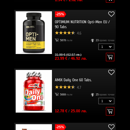
-25%
OPTIMUM NUTRITION Opti-Men EU /
90 Tabs
4.6
5878
пъти
23
промо точки
31.99 € (62.57 лв.)
23.99 €
/
46.92 лв.
AMIX Daily One 60 Tabs.
4.7
5669
пъти
25
промо точки
12.78 €
/
25.00 лв.
-25%