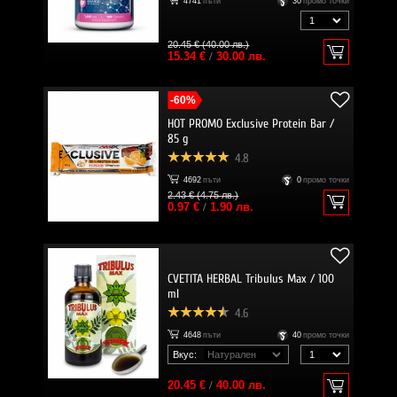
4741
пъти
30
промо точки
20.45 € (40.00 лв.)
15.34 €
/
30.00 лв.
-60%
HOT PROMO Exclusive Protein Bar /
85 g
4.8
4692
пъти
0
промо точки
2.43 € (4.75 лв.)
0.97 €
/
1.90 лв.
CVETITA HERBAL Tribulus Max / 100
ml
4.6
4648
пъти
40
промо точки
Вкус:
20.45 €
/
40.00 лв.