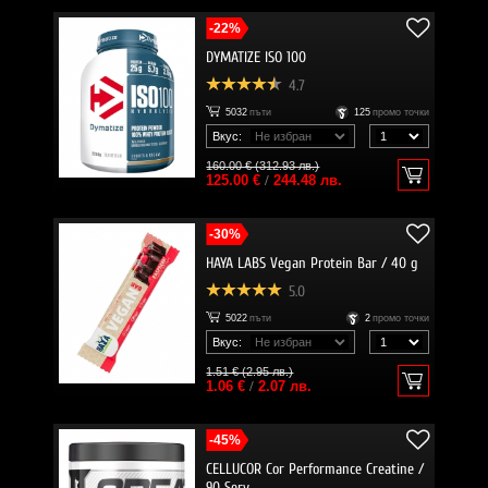
-22%
DYMATIZE ISO 100
4.7
5032
пъти
125
промо точки
Вкус:
160.00 € (312.93 лв.)
125.00 €
/
244.48 лв.
-30%
HAYA LABS Vegan Protein Bar / 40 g
5.0
5022
пъти
2
промо точки
Вкус:
1.51 € (2.95 лв.)
1.06 €
/
2.07 лв.
-45%
CELLUCOR Cor Performance Creatine /
90 Serv.