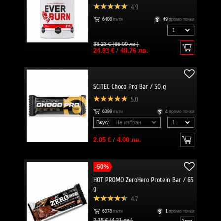
4.9
6408
пъти
49
промо точки
33.23 € (65.00 лв.)
24.93 €
/
48.76 лв.
SCITEC Choco Pro Bar / 50 g
5.0
6398
пъти
4
промо точки
Вкус:
2.05 €
/
4.00 лв.
-50%
HOT PROMO ZeroHero Protein Bar / 65
g
4.7
6378
пъти
1
промо точки
2.15 € (4.21 лв.)