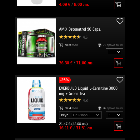
4.09 €
/
8.00 лв.
AMIX Detonatrol 90 Caps.
4.5
6896
пъти
72
промо точки
36.30 €
/
71.00 лв.
-25%
EVERBUILD Liquid L-Carnitine 3000
mg + Green Tea
4.8
6634
пъти
32
промо точки
Вкус:
21.47 € (42.00 лв.)
16.11 €
/
31.51 лв.