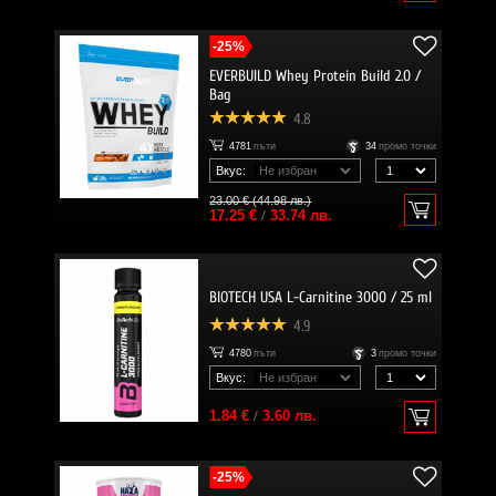
-25%
EVERBUILD Whey Protein Build 2.0 /
Bag
4.8
4781
пъти
34
промо точки
Вкус:
23.00 € (44.98 лв.)
17.25 €
/
33.74 лв.
BIOTECH USA L-Carnitine 3000 / 25 ml
4.9
4780
пъти
3
промо точки
Вкус:
1.84 €
/
3.60 лв.
-25%