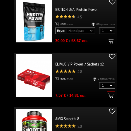
BIOTECH USA Protein Power
4.5
6106
пъти
60
промо точки
Вкус:
30.00 €
/
58.67 лв.
ELIMUS VIP Power / Sachets x2
4.8
6063
пъти
7
промо точки
7.57 €
/
14.81 лв.
AMIX Smooth-8
5.0