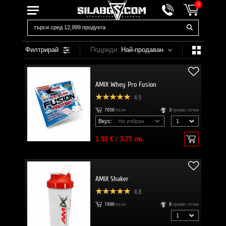
0
Филтрирай
Подреди:
Най-продаван
AMIX Whey Pro Fusion
4.9
7658
пъти
3
промо точки
Вкус:
1.92 €
/
3.75 лв.
AMIX Shaker
4.8
7496
пъти
8
промо точки