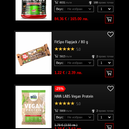
6031
пъти
168
промо точки
Вкус:
84.36 €
/
165.00 лв.
FitSpo Flapjack / 80 g
5.0
5915
пъти
2
промо точки
Вкус:
1.22 €
/
2.39 лв.
-25%
HAYA LABS Vegan Protein
5.0
5909
пъти
2
промо точки
Вкус:
1.79 € (3.50 лв.)
1.34 €
/
2.62 лв.