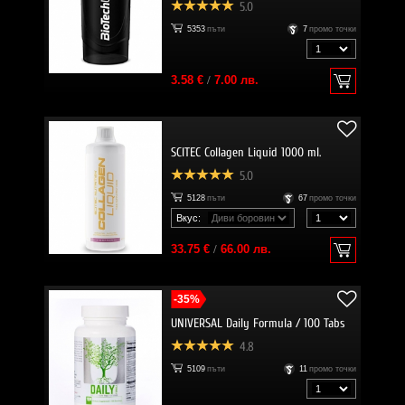
5.0
5353
пъти
7
промо точки
3.58 €
/
7.00 лв.
SCITEC Collagen Liquid 1000 ml.
5.0
5128
пъти
67
промо точки
Вкус:
33.75 €
/
66.00 лв.
-35%
UNIVERSAL Daily Formula / 100 Tabs
4.8
5109
пъти
11
промо точки