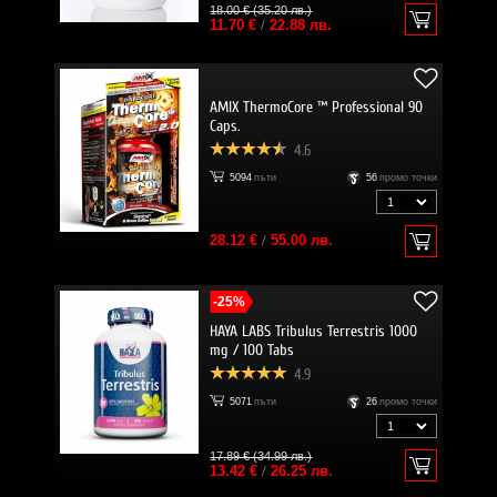
18.00 € (35.20 лв.)
11.70 €
/
22.88 лв.
AMIX ThermoCore ™ Professional 90
Caps.
4.6
5094
пъти
56
промо точки
28.12 €
/
55.00 лв.
-25%
HAYA LABS Tribulus Terrestris 1000
mg / 100 Tabs
4.9
5071
пъти
26
промо точки
17.89 € (34.99 лв.)
13.42 €
/
26.25 лв.