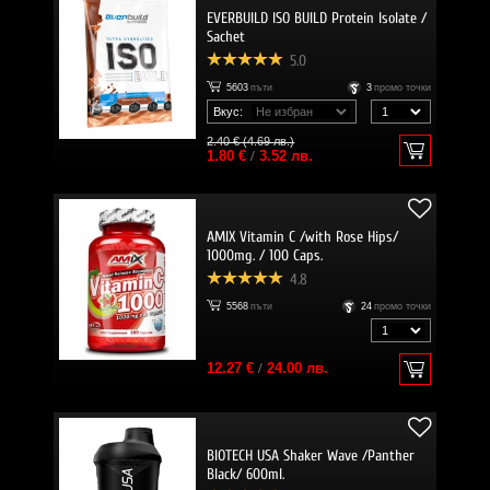
EVERBUILD ISO BUILD Protein Isolate /
Sachet
5.0
5603
пъти
3
промо точки
Вкус:
2.40 € (4.69 лв.)
1.80 €
/
3.52 лв.
AMIX Vitamin C /with Rose Hips/
1000mg. / 100 Caps.
4.8
5568
пъти
24
промо точки
12.27 €
/
24.00 лв.
BIOTECH USA Shaker Wave /Panther
Black/ 600ml.