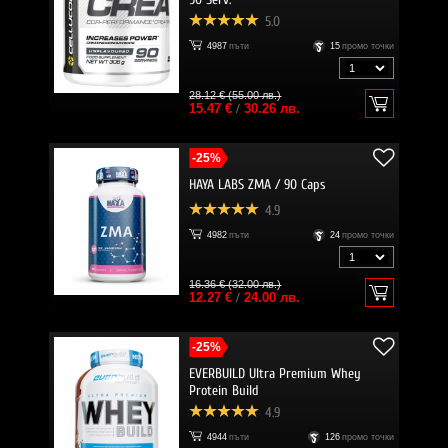
5.0
4987
пъти
15
промо точки
28.12 € (55.00 лв.)
15.47 €
/
30.26 лв.
-25%
HAYA LABS ZMA / 90 Caps
4.9
4982
пъти
24
промо точки
16.36 € (32.00 лв.)
12.27 €
/
24.00 лв.
-25%
EVERBUILD Ultra Premium Whey
Protein Build
4.9
4944
пъти
126
промо точки