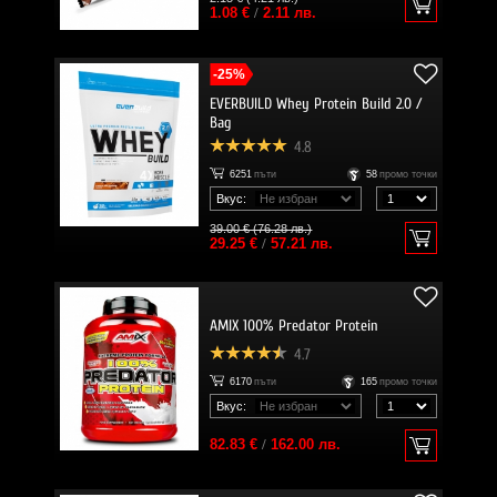
1.08 €
/
2.11 лв.
-25%
EVERBUILD Whey Protein Build 2.0 /
Bag
4.8
6251
пъти
58
промо точки
Вкус:
39.00 € (76.28 лв.)
29.25 €
/
57.21 лв.
AMIX 100% Predator Protein
4.7
6170
пъти
165
промо точки
Вкус:
82.83 €
/
162.00 лв.