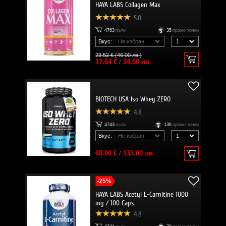
HAYA LABS Collagen Max
5.0
4763
пъти
35
промо точки
Вкус:
23.52 € (46.00 лв.)
17.64 €
/
34.50 лв.
BIOTECH USA Iso Whey ZERO
4.8
4743
пъти
136
промо точки
Вкус:
68.00 €
/
133.00 лв.
-25%
HAYA LABS Acetyl L-Carnitine 1000
mg / 100 Caps
4.8