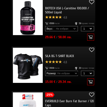
BIOTECH USA L-Carnitine 100.000 /
500ml Liquid
4.8
6569
пъти
59
промо точки
Вкус:
29.66 €
/
58.00 лв.
SILA BG T-SHIRT BLACK
4.8
6509
пъти
30
промо точки
Размер:
15.00 €
/
29.34 лв.
-25%
EVERBUILD Ever Burn Fat Burner / 120
Caps