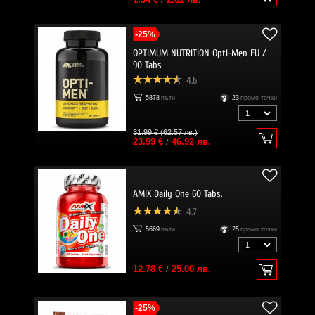
-25%
OPTIMUM NUTRITION Opti-Men EU /
90 Tabs
4.6
5878
пъти
23
промо точки
31.99 € (62.57 лв.)
23.99 €
/
46.92 лв.
AMIX Daily One 60 Tabs.
4.7
5669
пъти
25
промо точки
12.78 €
/
25.00 лв.
-25%