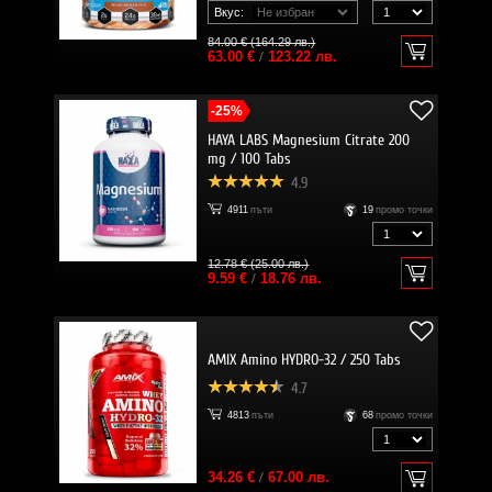
Вкус:
84.00 € (164.29 лв.)
63.00 €
/
123.22 лв.
-25%
HAYA LABS Magnesium Citrate 200
mg / 100 Tabs
4.9
4911
пъти
19
промо точки
12.78 € (25.00 лв.)
9.59 €
/
18.76 лв.
AMIX Amino HYDRO-32 / 250 Tabs
4.7
4813
пъти
68
промо точки
34.26 €
/
67.00 лв.