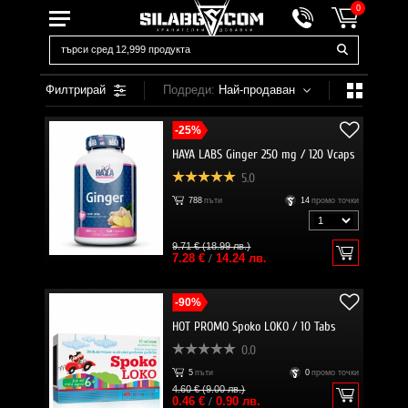
0
Филтрирай
Подреди:
Най-продаван
-25%
HAYA LABS Ginger 250 mg / 120 Vcaps
5.0
788
пъти
14
промо точки
9.71 € (18.99 лв.)
7.28 €
/
14.24 лв.
-90%
HOT PROMO Spoko LOKO / 10 Tabs
0.0
5
пъти
0
промо точки
4.60 € (9.00 лв.)
0.46 €
/
0.90 лв.