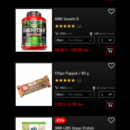
AMIX Smooth-8
5.0
6031
пъти
168
промо точки
Вкус:
84.36 €
/
165.00 лв.
FitSpo Flapjack / 80 g
5.0
5915
пъти
2
промо точки
Вкус:
1.22 €
/
2.39 лв.
-25%
HAYA LABS Vegan Protein