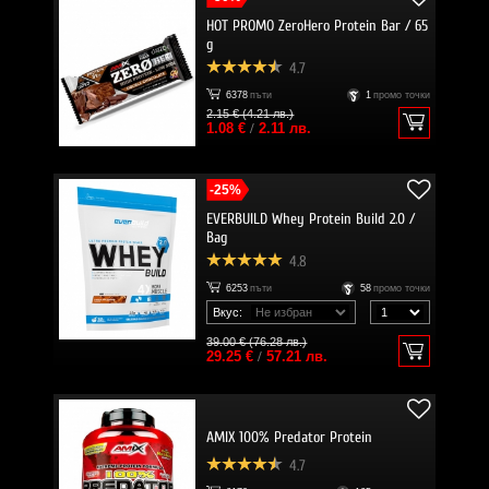
HOT PROMO ZeroHero Protein Bar / 65
g
4.7
6378
пъти
1
промо точки
2.15 € (4.21 лв.)
1.08 €
/
2.11 лв.
-25%
EVERBUILD Whey Protein Build 2.0 /
Bag
4.8
6253
пъти
58
промо точки
Вкус:
39.00 € (76.28 лв.)
29.25 €
/
57.21 лв.
AMIX 100% Predator Protein
4.7