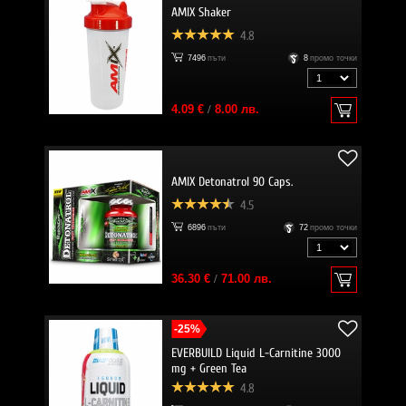
AMIX Shaker
4.8
7496
пъти
8
промо точки
4.09 €
/
8.00 лв.
AMIX Detonatrol 90 Caps.
4.5
6896
пъти
72
промо точки
36.30 €
/
71.00 лв.
-25%
EVERBUILD Liquid L-Carnitine 3000
mg + Green Tea
4.8