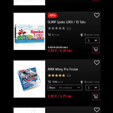
-30%
OLIMP Spoko LOKO / 10 Tabs
0.0
4
пъти
6
промо точки
4.60 € (9.00 лв.)
3.22 €
/
6.30 лв.
AMIX Whey Pro Fusion
4.9
7658
пъти
3
промо точки
Вкус:
1.92 €
/
3.75 лв.