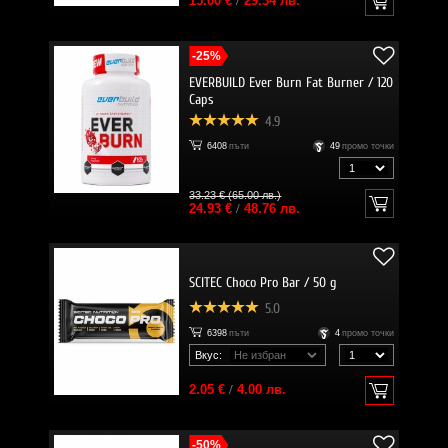
15.00 €
/
29.34 лв.
-25%
EVERBUILD Ever Burn Fat Burner / 120
Caps
4.9
6408
пъти
49
промо точки
33.23 € (65.00 лв.)
24.93 €
/
48.76 лв.
SCITEC Choco Pro Bar / 50 g
5.0
6398
пъти
4
промо точки
Вкус:
2.05 €
/
4.00 лв.
-50%