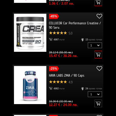
1.51 € (2.95 лв.)
1.06 €
/
2.07 лв.
-45%
CELLUCOR Cor Performance Creatine /
90 Serv.
5.0
4987
пъти
15
промо точки
28.12 € (55.00 лв.)
15.47 €
/
30.26 лв.
-25%
HAYA LABS ZMA / 90 Caps
4.9
4982
пъти
24
промо точки
16.36 € (32.00 лв.)
12.27 €
/
24.00 лв.