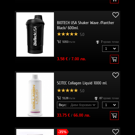
BIOTECH USA Shaker Wave /Panther
Black/ 600ml.
5.0
5353
пъти
7
промо точки
3.58 €
/
7.00 лв.
SCITEC Collagen Liquid 1000 ml.
5.0
5128
пъти
67
промо точки
Вкус:
33.75 €
/
66.00 лв.
-35%