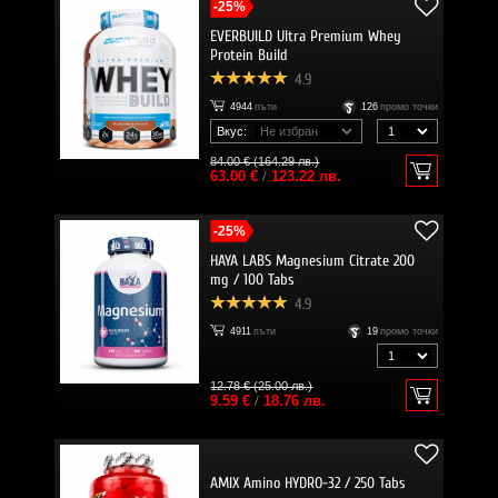
-25%
EVERBUILD Ultra Premium Whey
Protein Build
4.9
4944
пъти
126
промо точки
Вкус:
84.00 € (164.29 лв.)
63.00 €
/
123.22 лв.
-25%
HAYA LABS Magnesium Citrate 200
mg / 100 Tabs
4.9
4911
пъти
19
промо точки
12.78 € (25.00 лв.)
9.59 €
/
18.76 лв.
AMIX Amino HYDRO-32 / 250 Tabs