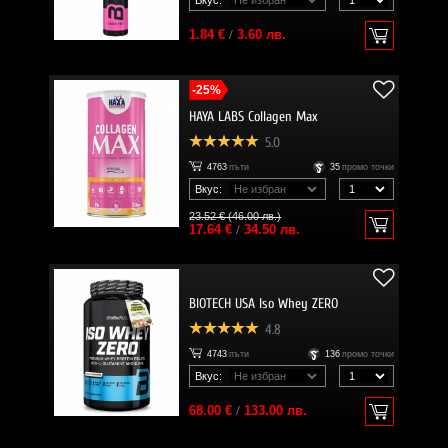
1.84 €
/
3.60 лв.
-25%
HAYA LABS Collagen Max
5.0
4763
пъти
35
промо точки
Вкус:
23.52 € (46.00 лв.)
17.64 €
/
34.50 лв.
BIOTECH USA Iso Whey ZERO
4.8
4743
пъти
136
промо точки
Вкус:
68.00 €
/
133.00 лв.