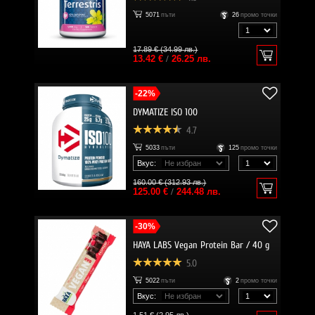
5071
пъти
26
промо точки
17.89 € (34.99 лв.)
13.42 €
/
26.25 лв.
-22%
DYMATIZE ISO 100
4.7
5033
пъти
125
промо точки
Вкус:
160.00 € (312.93 лв.)
125.00 €
/
244.48 лв.
-30%
HAYA LABS Vegan Protein Bar / 40 g
5.0
5022
пъти
2
промо точки
Вкус: