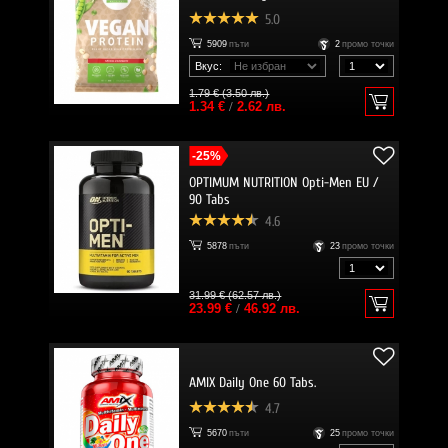
5.0
5909
пъти
2
промо точки
Вкус:
1.79 € (3.50 лв.)
1.34 €
/
2.62 лв.
-25%
OPTIMUM NUTRITION Opti-Men EU /
90 Tabs
4.6
5878
пъти
23
промо точки
31.99 € (62.57 лв.)
23.99 €
/
46.92 лв.
AMIX Daily One 60 Tabs.
4.7
5670
пъти
25
промо точки