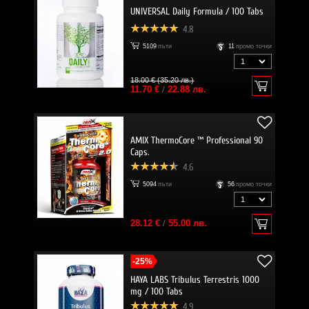
UNIVERSAL Daily Formula / 100 Tabs
4.8
5109
пъти
11
промо точки
18.00 € (35.20 лв.)
11.70 €
/
22.88 лв.
AMIX ThermoCore ™ Professional 90
Caps.
4.6
5094
пъти
56
промо точки
28.12 €
/
55.00 лв.
-25%
HAYA LABS Tribulus Terrestris 1000
mg / 100 Tabs
4.9