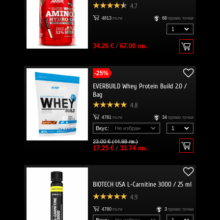
4.7
4813
пъти
68
промо точки
34.26 €
/
67.00 лв.
-25%
EVERBUILD Whey Protein Build 2.0 /
Bag
4.8
4781
пъти
34
промо точки
Вкус:
23.00 € (44.98 лв.)
17.25 €
/
33.74 лв.
BIOTECH USA L-Carnitine 3000 / 25 ml
4.9
4780
пъти
3
промо точки
Вкус: