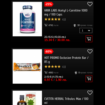
-25%
HAYA LABS Acetyl L-Carnitine 1000
mg / 100 Caps
4.8
4741
пъти
30
промо точки
20.45 € (40.00 лв.)
15.34 €
/
30.00 лв.
-60%
HOT PROMO Exclusive Protein Bar /
85 g
4.8
4692
пъти
0
промо точки
2.43 € (4.75 лв.)
0.97 €
/
1.90 лв.
CVETITA HERBAL Tribulus Max / 100
ml