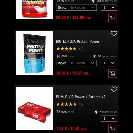
6170
пъти
165
промо точки
Вкус:
82.83 €
/
162.00 лв.
BIOTECH USA Protein Power
4.5
6107
пъти
60
промо точки
Вкус:
30.00 €
/
58.67 лв.
ELIMUS VIP Power / Sachets x2
4.8
6063
пъти
7
промо точки
7.57 €
/
14.81 лв.