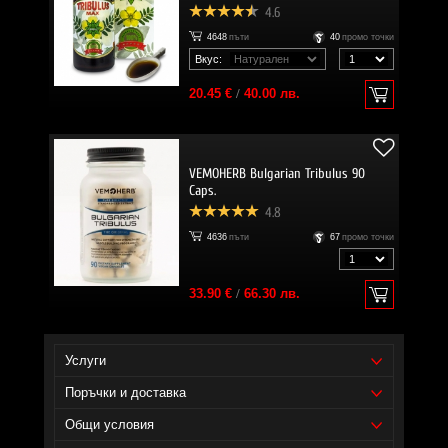
4.6
4648
пъти
40
промо точки
Вкус:
20.45 €
/
40.00 лв.
VEMOHERB Bulgarian Tribulus 90
Caps.
4.8
4636
пъти
67
промо точки
33.90 €
/
66.30 лв.
Услуги
Поръчки и доставка
Общи условия