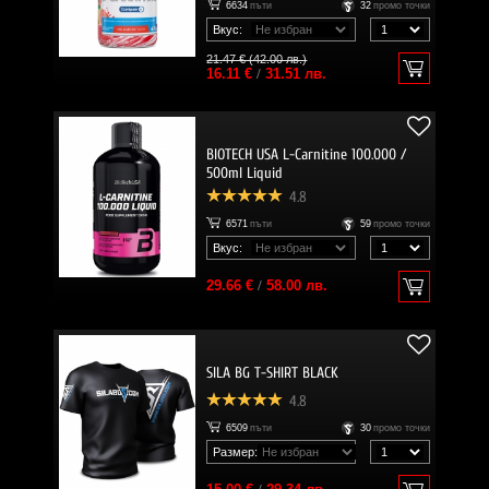
6634
пъти
32
промо точки
Вкус:
21.47 € (42.00 лв.)
16.11 €
/
31.51 лв.
BIOTECH USA L-Carnitine 100.000 /
500ml Liquid
4.8
6571
пъти
59
промо точки
Вкус:
29.66 €
/
58.00 лв.
SILA BG T-SHIRT BLACK
4.8
6509
пъти
30
промо точки
Размер: