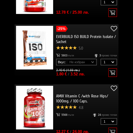
12.78 €
/
25.00 лв.
-25%
EVERBUILD ISO BUILD Protein Isolate /
Sachet
5.0
5603
пъти
3
промо точки
Вкус:
2.40 € (4.69 лв.)
1.80 €
/
3.52 лв.
AMIX Vitamin C /with Rose Hips/
1000mg. / 100 Caps.
4.8
5568
пъти
24
промо точки
12.27 €
/
24.00 лв.