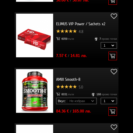
30.00 €
/
58.67 лв.
ELIMUS VIP Power / Sachets x2
4.8
6059
пъти
7
промо точки
7.57 €
/
14.81 лв.
AMIX Smooth-8
5.0
6031
пъти
168
промо точки
Вкус:
84.36 €
/
165.00 лв.