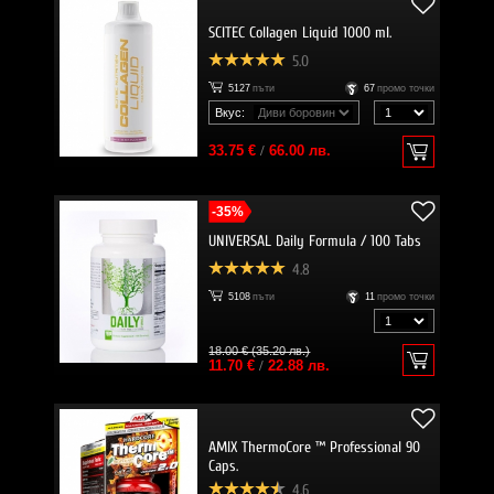
SCITEC Collagen Liquid 1000 ml.
5.0
5127
пъти
67
промо точки
Вкус:
33.75 €
/
66.00 лв.
-35%
UNIVERSAL Daily Formula / 100 Tabs
4.8
5108
пъти
11
промо точки
18.00 € (35.20 лв.)
11.70 €
/
22.88 лв.
AMIX ThermoCore ™ Professional 90
Caps.
4.6