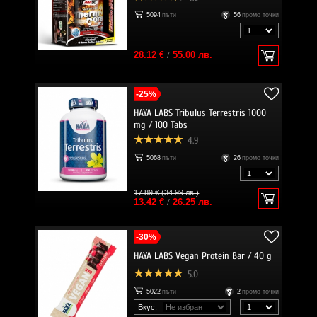
5094
пъти
56
промо точки
28.12 €
/
55.00 лв.
-25%
HAYA LABS Tribulus Terrestris 1000
mg / 100 Tabs
4.9
5068
пъти
26
промо точки
17.89 € (34.99 лв.)
13.42 €
/
26.25 лв.
-30%
HAYA LABS Vegan Protein Bar / 40 g
5.0
5022
пъти
2
промо точки
Вкус: