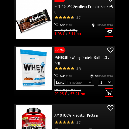
HOT PROMO ZeroHero Protein Bar / 65
g
4.7
6295
пъти
1
промо точки
2.15 € (4.21 лв.)
1.08 €
/
2.11 лв.
-25%
EVERBUILD Whey Protein Build 2.0 /
Bag
4.8
6245
пъти
58
промо точки
Вкус:
39.00 € (76.28 лв.)
29.25 €
/
57.21 лв.
AMIX 100% Predator Protein
4.7