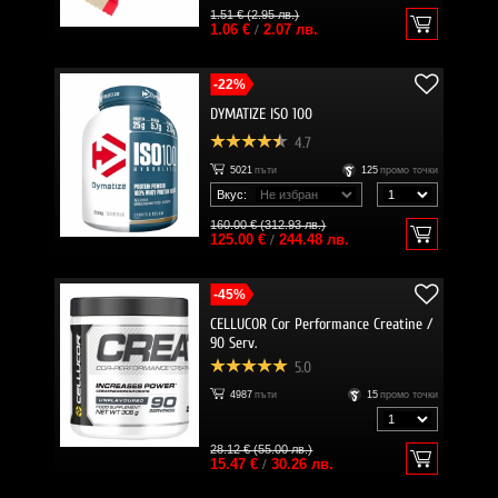
1.51 € (2.95 лв.)
1.06 €
/
2.07 лв.
-22%
DYMATIZE ISO 100
4.7
5021
пъти
125
промо точки
Вкус:
160.00 € (312.93 лв.)
125.00 €
/
244.48 лв.
-45%
CELLUCOR Cor Performance Creatine /
90 Serv.
5.0
4987
пъти
15
промо точки
28.12 € (55.00 лв.)
15.47 €
/
30.26 лв.