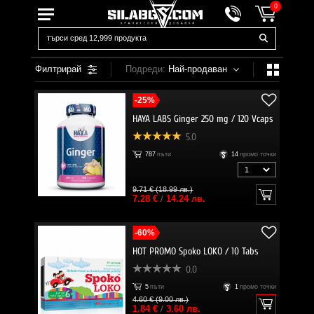
0
Филтрирай
Подреди:
Най-продаван
-25%
HAYA LABS Ginger 250 mg / 120 Vcaps
5.0
787
пъти
14
промо точки
9.71 € (18.99 лв.)
7.28 €
/
14.24 лв.
-60%
HOT PROMO Spoko LOKO / 10 Tabs
0.0
5
пъти
1
промо точки
4.60 € (9.00 лв.)
1.84 €
/
3.60 лв.