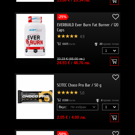
15.00 €
/
29.34 лв.
-25%
EVERBUILD Ever Burn Fat Burner / 120
Caps
4.9
6405
пъти
49
промо точки
33.23 € (65.00 лв.)
24.93 €
/
48.76 лв.
SCITEC Choco Pro Bar / 50 g
5.0
6398
пъти
4
промо точки
Вкус:
2.05 €
/
4.00 лв.
-50%