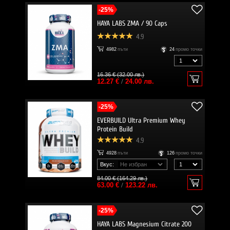
-25%
HAYA LABS ZMA / 90 Caps
4.9
4982
пъти
24
промо точки
16.36 € (32.00 лв.)
12.27 €
/
24.00 лв.
-25%
EVERBUILD Ultra Premium Whey
Protein Build
4.9
4928
пъти
126
промо точки
Вкус:
84.00 € (164.29 лв.)
63.00 €
/
123.22 лв.
-25%
HAYA LABS Magnesium Citrate 200