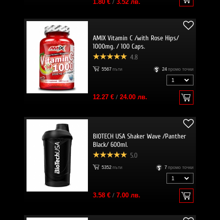
1.80 €
/
3.52 лв.
AMIX Vitamin C /with Rose Hips/
1000mg. / 100 Caps.
4.8
5567
пъти
24
промо точки
12.27 €
/
24.00 лв.
BIOTECH USA Shaker Wave /Panther
Black/ 600ml.
5.0
5352
пъти
7
промо точки
3.58 €
/
7.00 лв.