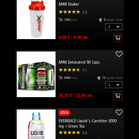
AMIX Shaker
4.8
7495
пъти
8
промо точки
4.09 €
/
8.00 лв.
AMIX Detonatrol 90 Caps.
4.5
6896
пъти
72
промо точки
36.30 €
/
71.00 лв.
-25%
EVERBUILD Liquid L-Carnitine 3000
mg + Green Tea
4.8