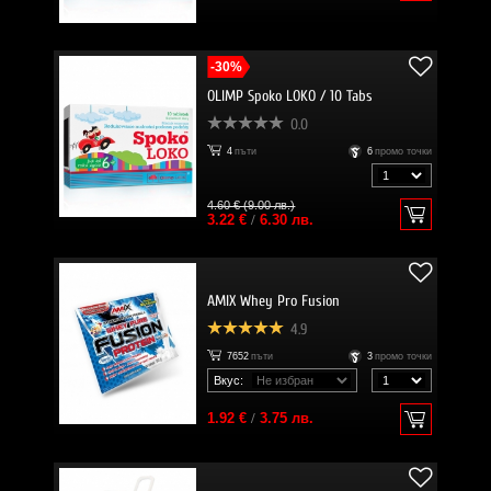
-30%
OLIMP Spoko LOKO / 10 Tabs
0.0
4
пъти
6
промо точки
4.60 € (9.00 лв.)
3.22 €
/
6.30 лв.
AMIX Whey Pro Fusion
4.9
7652
пъти
3
промо точки
Вкус:
1.92 €
/
3.75 лв.