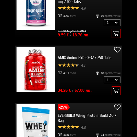
mg / 100 Tabs
4.9
4907
пъти
19
промо точки
12.78 € (25.00 лв.)
9.59 €
/
18.76 лв.
AMIX Amino HYDRO-32 / 250 Tabs
4.7
4811
пъти
68
промо точки
34.26 €
/
67.00 лв.
-25%
EVERBUILD Whey Protein Build 2.0 /
Bag
4.8
4781
пъти
34
промо точки