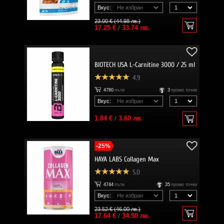
Вкус:
23.00 € (44.98 лв.)
17.25 €
/
33.74 лв.
BIOTECH USA L-Carnitine 3000 / 25 ml
4.9
4780
пъти
3
промо точки
Вкус:
1.84 €
/
3.60 лв.
-25%
HAYA LABS Collagen Max
5.0
4744
пъти
35
промо точки
Вкус:
23.52 € (46.00 лв.)
17.64 €
/
34.50 лв.