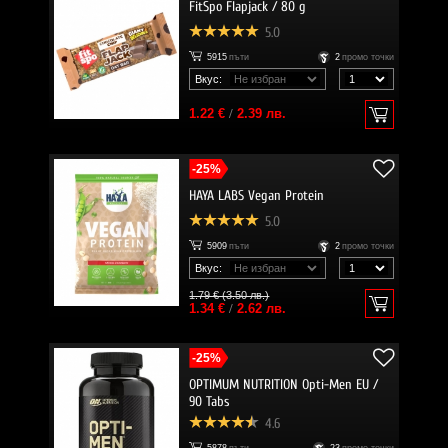
FitSpo Flapjack / 80 g
5.0
5915
пъти
2
промо точки
Вкус:
1.22 €
/
2.39 лв.
-25%
HAYA LABS Vegan Protein
5.0
5909
пъти
2
промо точки
Вкус:
1.79 € (3.50 лв.)
1.34 €
/
2.62 лв.
-25%
OPTIMUM NUTRITION Opti-Men EU /
90 Tabs
4.6
5878
пъти
23
промо точки