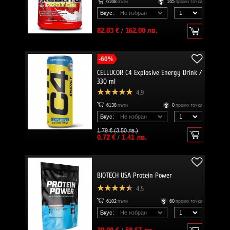
6168
пъти
165
промо точки
Вкус:
82.83 €
/
162.00 лв.
-60%
CELLUCOR C4 Explosive Energy Drink /
330 ml
4.9
6138
пъти
0
промо точки
Вкус:
1.79 € (3.50 лв.)
0.72 €
/
1.41 лв.
BIOTECH USA Protein Power
4.5
6102
пъти
60
промо точки
Вкус: