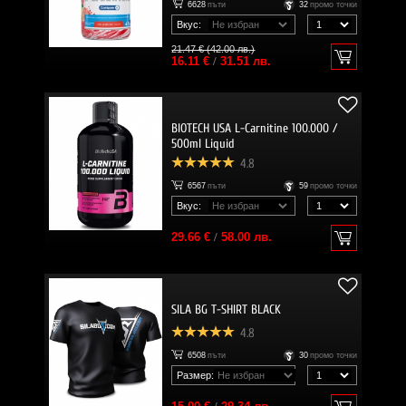
6628
пъти
32
промо точки
Вкус:
21.47 € (42.00 лв.)
16.11 €
/
31.51 лв.
BIOTECH USA L-Carnitine 100.000 /
500ml Liquid
4.8
6567
пъти
59
промо точки
Вкус:
29.66 €
/
58.00 лв.
SILA BG T-SHIRT BLACK
4.8
6508
пъти
30
промо точки
Размер: