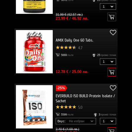
31.99 € (62.57 лв.)
23.99 €
/
46.92 лв.
AMIX Daily One 60 Tabs.
4.7
5669
пъти
25
промо точки
12.78 €
/
25.00 лв.
-25%
EVERBUILD ISO BUILD Protein Isolate /
Sachet
5.0
5599
пъти
3
промо точки
Вкус:
2.40 € (4.69 лв.)