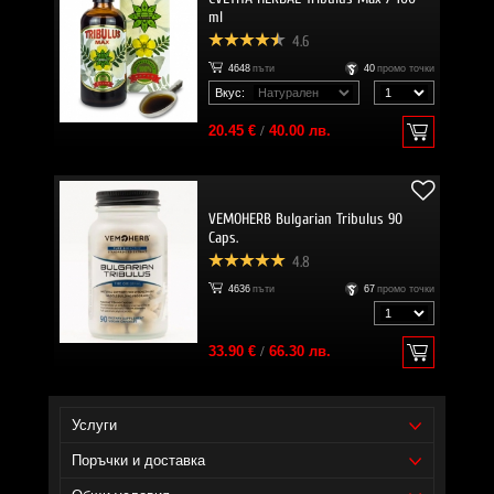
ml
4.6
4648
пъти
40
промо точки
Вкус:
20.45 €
/
40.00 лв.
VEMOHERB Bulgarian Tribulus 90
Caps.
4.8
4636
пъти
67
промо точки
33.90 €
/
66.30 лв.
Услуги
Поръчки и доставка