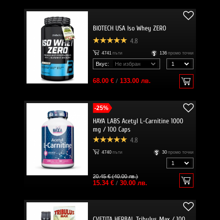
BIOTECH USA Iso Whey ZERO
4.8
4741
пъти
136
промо точки
Вкус:
68.00 €
/
133.00 лв.
-25%
HAYA LABS Acetyl L-Carnitine 1000
mg / 100 Caps
4.8
4740
пъти
30
промо точки
20.45 € (40.00 лв.)
15.34 €
/
30.00 лв.
CVETITA HERBAL Tribulus Max / 100