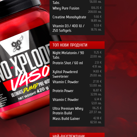
56.00 лв.
Tabs
Whey Pure Fusion
106.35 €
208.00 лв.
Creatine Monohydrate
9.66 €
18.89 лв.
Vitamin D3 / 400 IU /
9.59 €
18.76 лв.
250 Softgels
ТОП НОВИ ПРОДУКТИ
Night Melatonin / 90
11.25 €
22.00 лв.
Tabs
Protein Shot / 60 ml
2.51 €
4.91 лв.
Xylitol Powdered
14.83 €
29.00 лв.
Sweetener
Vitamin C Powder
27.10 €
53.00 лв.
Protein Power
16.87 €
32.99 лв.
Vitamin C Powder
6.14 €
12.01 лв.
Ultra Premium Whey
116.25 €
227.37 лв.
Protein Build
Mass Build Gainer
42.18 €
82.50 лв.
НАЙ-РАЗГЛЕЖДАНИ