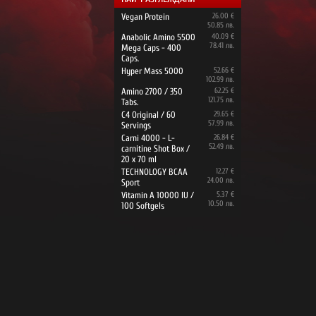
Vegan Protein
26.00 €
50.85 лв.
Anabolic Amino 5500
40.09 €
78.41 лв.
Mega Caps - 400
Caps.
Hyper Mass 5000
52.66 €
102.99 лв.
Amino 2700 / 350
62.25 €
121.75 лв.
Tabs.
C4 Original / 60
29.65 €
57.99 лв.
Servings
Carni 4000 - L-
26.84 €
52.49 лв.
carnitine Shot Box /
20 x 70 ml
TECHNOLOGY BCAA
12.27 €
24.00 лв.
Sport
Vitamin A 10000 IU /
5.37 €
10.50 лв.
100 Softgels