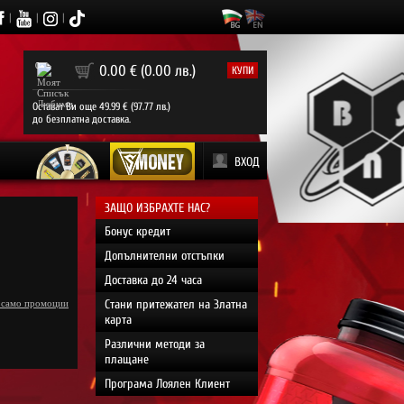
|
|
|
0
0.00 € (0.00 лв.)
КУПИ
Остават Ви още 49.99 € (97.77 лв.)
до безплатна доставка.
ВХОД
ЗАЩО ИЗБРАХТЕ НАС?
Бонус кредит
Допълнителни отстъпки
Доставка до 24 часа
Стани притежател на Златна
 само промоции
карта
Различни методи за
плащане
Програма Лоялен Клиент