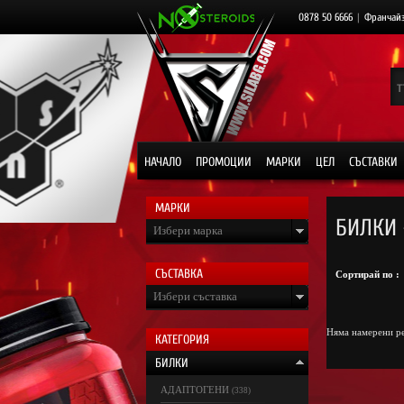
0878 50 6666
|
Франчай
НАЧАЛО
ПРОМОЦИИ
МАРКИ
ЦЕЛ
СЪСТАВКИ
МАРКИ
БИЛКИ 
Избери марка
СЪСТАВКА
Сортирай по :
Избери съставка
Няма намерени ре
КАТЕГОРИЯ
БИЛКИ
АДАПТОГЕНИ
(338)