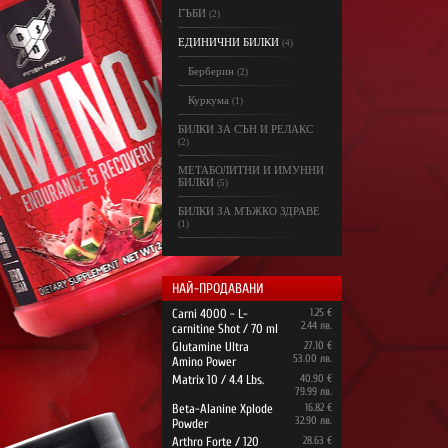
ГЪБИ
(2)
ЕДИНИЧНИ БИЛКИ
(4)
Берберин
(2)
Куркума
(1)
БИЛКИ ЗА СЪН И РЕЛАКС
(2)
МЕТАБОЛИТНИ И ИМУННИ
БИЛКИ
(5)
БИЛКИ ЗА МЪЖКО ЗДРАВЕ
(1)
НАЙ-ПРОДАВАНИ
Carni 4000 - L-
1.25 €
2.44 лв.
carnitine Shot / 70 ml
Glutamine Ultra
27.10 €
53.00 лв.
Amino Power
Matrix 10 / 4.4 Lbs.
40.90 €
79.99 лв.
Beta-Alanine Xplode
16.82 €
32.90 лв.
Powder
Arthro Forte / 120
28.63 €