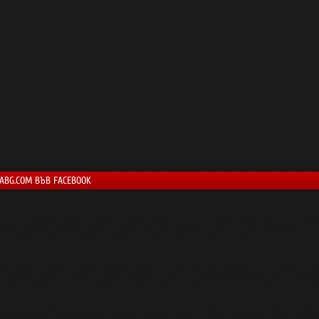
LABG.COM ВЪВ FACEBOOK