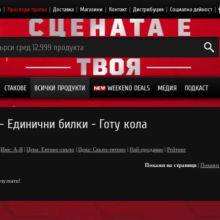
з
|
Проследи пратка
|
Доставка
|
Магазини
|
Контакт
|
Дистрибуция
|
Социална дейност
|
СТАКОВЕ
ВСИЧКИ ПРОДУКТИ
WEEKEND DEALS
МЕДИЯ
ПОДКАСТ
- Единични билки - Готу кола
Име: А-Я
|
Цена: Евтино-скъпо
|
Цена: Скъпо-евтино
|
Най-продаван
|
Рейтинг
Покажи на страници
|
Покажи
зултати!