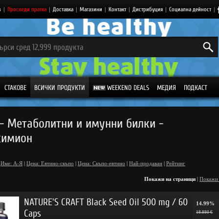
з
|
Проследи пратка
|
Доставка
|
Магазини
|
Контакт
|
Дистрибуция
|
Социална дейност
|
СТАКОВЕ
ВСИЧКИ ПРОДУКТИ
WEEKEND DEALS
МЕДИЯ
ПОДКАСТ
- Метаболитни и имунни билки -
кимион
Име: А-Я
|
Цена: Евтино-скъпо
|
Цена: Скъпо-евтино
|
Най-продаван
|
Рейтинг
Покажи на страници
|
Покажи
NATURE'S CRAFT Black Seed Oil 500 mg / 60
14.99%
Caps
18.880 €