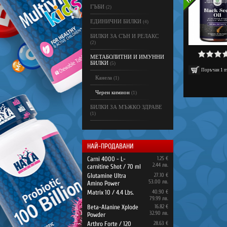
ГЪБИ
(2)
ЕДИНИЧНИ БИЛКИ
(4)
БИЛКИ ЗА СЪН И РЕЛАКС
(2)
МЕТАБОЛИТНИ И ИМУННИ
БИЛКИ
(5)
Поръчан
1
п
Канела
(1)
Черен кимион
(1)
БИЛКИ ЗА МЪЖКО ЗДРАВЕ
(1)
НАЙ-ПРОДАВАНИ
Carni 4000 - L-
1.25 €
2.44 лв.
carnitine Shot / 70 ml
Glutamine Ultra
27.10 €
53.00 лв.
Amino Power
Matrix 10 / 4.4 Lbs.
40.90 €
79.99 лв.
Beta-Alanine Xplode
16.82 €
32.90 лв.
Powder
Arthro Forte / 120
28.63 €