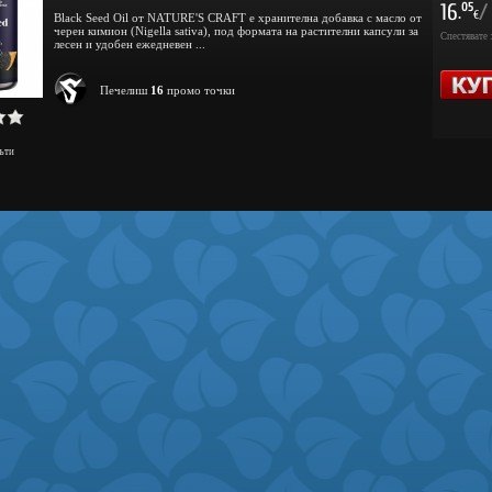
16
/
05
.
€
Black Seed Oil от NATURE'S CRAFT е хранителна добавка с масло от
черен кимион (Nigella sativa), под формата на растителни капсули за
Спестявате 
лесен и удобен ежедневен ...
Печелиш
16
промо точки
ъти