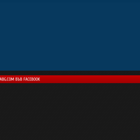
LABG.COM ВЪВ FACEBOOK