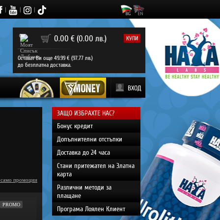
|
|
|
0
0.00 € (0.00 лв.)
КУПИ
Остават Ви още 49.99 € (97.77 лв.)
до безплатна доставка.
ВХОД
ЗАЩО ИЗБРАХТЕ НАС?
Бонус кредит
Допълнителни отстъпки
Доставка до 24 часа
Стани притежател на Златна
карта
 само промоции
Различни методи за
плащане
PROMO
Програма Лоялен Клиент