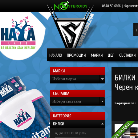
0878 50 6666
|
Франчай
НАЧАЛО
ПРОМОЦИИ
МАРКИ
ЦЕЛ
СЪСТАВКИ
МАРКИ
БИЛКИ 
Избери марка
Черен 
СЪСТАВКА
Избери съставка
Сортирай по :
КАТЕГОРИЯ
БИЛКИ
АДАПТОГЕНИ
(338)