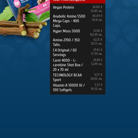
Vegan Protein
26.00 €
50.85 лв.
Anabolic Amino 5500
40.09 €
78.41 лв.
Mega Caps - 400
Caps.
Hyper Mass 5000
52.66 €
102.99 лв.
Amino 2700 / 350
62.25 €
121.75 лв.
Tabs.
C4 Original / 60
29.65 €
57.99 лв.
Servings
Carni 4000 - L-
26.84 €
52.49 лв.
carnitine Shot Box /
20 x 70 ml
TECHNOLOGY BCAA
12.27 €
24.00 лв.
Sport
Vitamin A 10000 IU /
5.37 €
10.50 лв.
100 Softgels