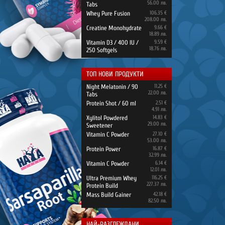
56.00 лв.
Tabs
Whey Pure Fusion
106.35 €
208.00 лв.
Creatine Monohydrate
9.66 €
18.89 лв.
Vitamin D3 / 400 IU /
9.59 €
18.76 лв.
250 Softgels
ТОП НОВИ ПРОДУКТИ
Night Melatonin / 90
11.25 €
22.00 лв.
Tabs
Protein Shot / 60 ml
2.51 €
4.91 лв.
Xylitol Powdered
14.83 €
29.00 лв.
Sweetener
Vitamin C Powder
27.10 €
53.00 лв.
Protein Power
16.87 €
32.99 лв.
Vitamin C Powder
6.14 €
12.01 лв.
Ultra Premium Whey
116.25 €
227.37 лв.
Protein Build
Mass Build Gainer
42.18 €
82.50 лв.
НАЙ-РАЗГЛЕЖДАНИ