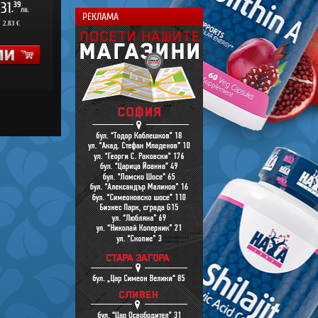
31
39
.
лв.
РЕКЛАМА
:
2.83 €