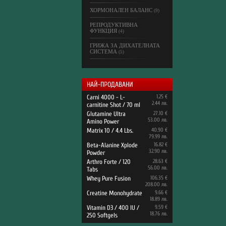
ХОРМОНАЛЕН БАЛАНС
(9)
РЕПРОДУКТИВНА
ФУНКЦИЯ
(4)
ГРИЖА ЗА ДИХАТЕЛНАТА
СИСТЕМА
(5)
НАЙ-ПРОДАВАНИ
Carni 4000 - L-
1.25 €
2.44 лв.
carnitine Shot / 70 ml
Glutamine Ultra
27.10 €
53.00 лв.
Amino Power
Matrix 10 / 4.4 Lbs.
40.90 €
79.99 лв.
Beta-Alanine Xplode
16.82 €
32.90 лв.
Powder
Arthro Forte / 120
28.63 €
56.00 лв.
Tabs
Whey Pure Fusion
106.35 €
208.00 лв.
Creatine Monohydrate
9.66 €
18.89 лв.
Vitamin D3 / 400 IU /
9.59 €
18.76 лв.
250 Softgels