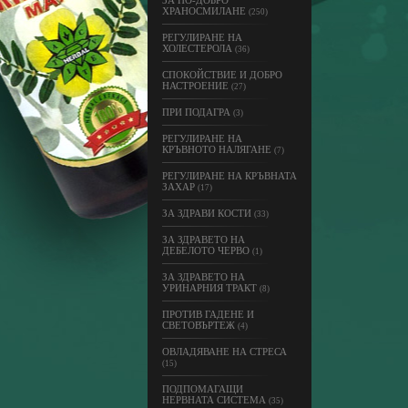
ЗА ПО-ДОБРО
ХРАНОСМИЛАНЕ
(250)
РЕГУЛИРАНЕ НА
ХОЛЕСТЕРОЛА
(36)
СПОКОЙСТВИЕ И ДОБРО
НАСТРОЕНИЕ
(27)
ПРИ ПОДАГРА
(3)
РЕГУЛИРАНЕ НА
КРЪВНОТО НАЛЯГАНЕ
(7)
РЕГУЛИРАНЕ НА КРЪВНАТА
ЗАХАР
(17)
ЗА ЗДРАВИ КОСТИ
(33)
ЗА ЗДРАВЕТО НА
ДЕБЕЛОТО ЧЕРВО
(1)
ЗА ЗДРАВЕТО НА
УРИНАРНИЯ ТРАКТ
(8)
ПРОТИВ ГАДЕНЕ И
СВЕТОВЪРТЕЖ
(4)
ОВЛАДЯВАНЕ НА СТРЕСА
(15)
ПОДПОМАГАЩИ
НЕРВНАТА СИСТЕМА
(35)