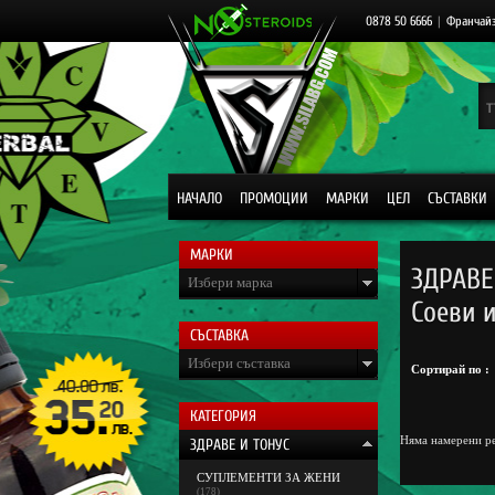
0878 50 6666
|
Франчай
НАЧАЛО
ПРОМОЦИИ
МАРКИ
ЦЕЛ
СЪСТАВКИ
МАРКИ
ЗДРАВЕ
Избери марка
Соеви 
СЪСТАВКА
Избери съставка
Сортирай по :
КАТЕГОРИЯ
Няма намерени ре
ЗДРАВЕ И ТОНУС
СУПЛЕМЕНТИ ЗА ЖЕНИ
(178)