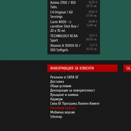
Amino 2700 / 350
62.25 €
121.75 лв.
Tabs.
C4 Original / 60
29.65 €
57.99 лв.
Servings
Carni 4000 - L-
26.84 €
52.49 лв.
carnitine Shot Box /
20 x 70 ml
TECHNOLOGY BCAA
12.27 €
24.00 лв.
Sport
Vitamin A 10000 IU /
5.37 €
10.50 лв.
100 Softgels
ИНФОРМАЦИЯ ЗА КЛИЕНТИ
SI
Реклама в СИЛА БГ
Доставка
Общи условия
Декларация за поверителност
Връщане и замяна
Кариери
Сила БГ Програма Лоялен Клиент
Проследи пратка
Мобилна версия
Sitemap