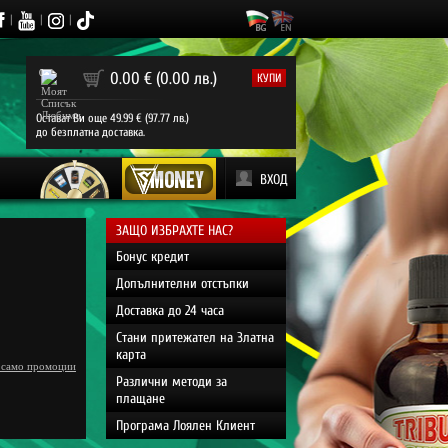
|
|
|
0
0.00 € (0.00 лв.)
КУПИ
Остават Ви още 49.99 € (97.77 лв.)
до безплатна доставка.
ВХОД
ЗАЩО ИЗБРАХТЕ НАС?
Бонус кредит
Допълнителни отстъпки
Доставка до 24 часа
Стани притежател на Златна
карта
 само промоции
Различни методи за
плащане
Програма Лоялен Клиент