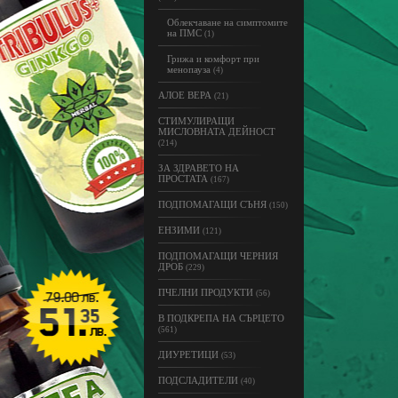
Облекчаване на симптомите
на ПМС
(1)
Грижа и комфорт при
менопауза
(4)
АЛОЕ ВЕРА
(21)
СТИМУЛИРАЩИ
МИСЛОВНАТА ДЕЙНОСТ
(214)
ЗА ЗДРАВЕТО НА
ПРОСТАТА
(167)
ПОДПОМАГАЩИ СЪНЯ
(150)
ЕНЗИМИ
(121)
ПОДПОМАГАЩИ ЧЕРНИЯ
ДРОБ
(229)
ПЧЕЛНИ ПРОДУКТИ
(56)
В ПОДКРЕПА НА СЪРЦЕТО
(561)
ДИУРЕТИЦИ
(53)
ПОДСЛАДИТЕЛИ
(40)