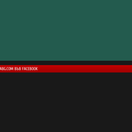
LABG.COM ВЪВ FACEBOOK