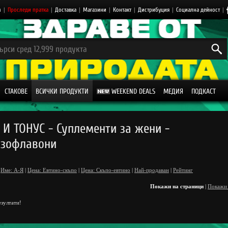
з
|
Проследи пратка
|
Доставка
|
Магазини
|
Контакт
|
Дистрибуция
|
Социална дейност
|
СТАКОВЕ
ВСИЧКИ ПРОДУКТИ
WEEKEND DEALS
МЕДИЯ
ПОДКАСТ
 И ТОНУС - Суплементи за жени -
изофлавони
Име: А-Я
|
Цена: Евтино-скъпо
|
Цена: Скъпо-евтино
|
Най-продаван
|
Рейтинг
Покажи на страници
|
Покажи
зултати!