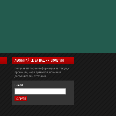
АБОНИРАЙ СЕ ЗА НАШИЯ БЮЛЕТИН
Получавай първи информация за текущи
промоции, нови артикули, новини и
допълнителни отстъпки.
E-mail: