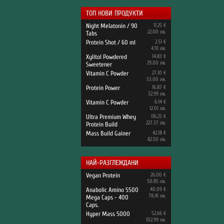
ТОП НОВИ ПРОДУКТИ
Night Melatonin / 90
11.25 €
22.00 лв.
Tabs
Protein Shot / 60 ml
2.51 €
4.91 лв.
Xylitol Powdered
14.83 €
29.00 лв.
Sweetener
Vitamin C Powder
27.10 €
53.00 лв.
Protein Power
16.87 €
32.99 лв.
Vitamin C Powder
6.14 €
12.01 лв.
Ultra Premium Whey
116.25 €
227.37 лв.
Protein Build
Mass Build Gainer
42.18 €
82.50 лв.
НАЙ-РАЗГЛЕЖДАНИ
Vegan Protein
26.00 €
50.85 лв.
Anabolic Amino 5500
40.09 €
78.41 лв.
Mega Caps - 400
Caps.
Hyper Mass 5000
52.66 €
102.99 лв.