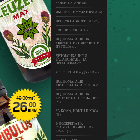
ЗЕЛЕНИ ХРАНИ
(86)
ИМУНОСТИМУЛАТОРИ
(905)
ПРОДУКТИ ЗА ЗРЕНИЕ
(76)
CBD ПРОДУКТИ
(41)
ПОДПОМАГАЩИ НА
БЪБРЕЦИТЕ / ПИКОЧНИТЕ
ПЪТИЩА
(19)
ДЕТОКСИКАЦИЯ И
БАЛАНСИРАНЕ НА
ОРГАНИЗМА
(29)
КОНОПЕНИ ПРОДУКТИ
(4)
ПОДПОМАГАЩИ
ЩИТОВИДНАТА ЖЛЕЗА
(10)
ПОДПОМАГАЩИ НА
КРЪВОНОСНИТЕ СЪДОВЕ
(25)
ЗА КОЖА, НОКТИ И КОСА
(36)
В ПОДКРЕПА НА
СТОМАШНО-ЧРЕВНИЯ
ТРАКТ
(37)