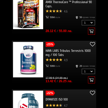
AMIX ThermoCore ™ Professional 90
Caps.
4.6
5094
пъти
56
промо точки
28.12 €
/
55.00 лв.
-25%
HAYA LABS Tribulus Terrestris 1000
mg / 100 Tabs
4.9
5069
пъти
26
промо точки
17.89 € (34.99 лв.)
13.42 €
/
26.25 лв.
-22%
DYMATIZE ISO 100
4.7