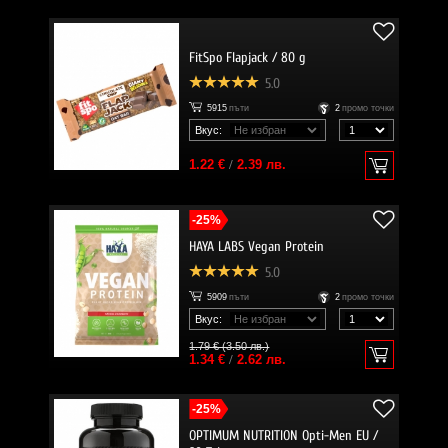
FitSpo Flapjack / 80 g
5.0
5915
пъти
2
промо точки
Вкус:
1.22 €
/
2.39 лв.
-25%
HAYA LABS Vegan Protein
5.0
5909
пъти
2
промо точки
Вкус:
1.79 € (3.50 лв.)
1.34 €
/
2.62 лв.
-25%
OPTIMUM NUTRITION Opti-Men EU /