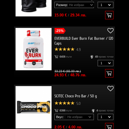
Размер:
15.00 €
/
29.34 лв.
-25%
EVERBUILD Ever Burn Fat Burner / 120
Caps
4.9
6406
пъти
49
промо точки
33.23 € (65.00 лв.)
24.93 €
/
48.76 лв.
SCITEC Choco Pro Bar / 50 g
5.0
6398
пъти
4
промо точки
Вкус:
2.05 €
/
4.00 лв.