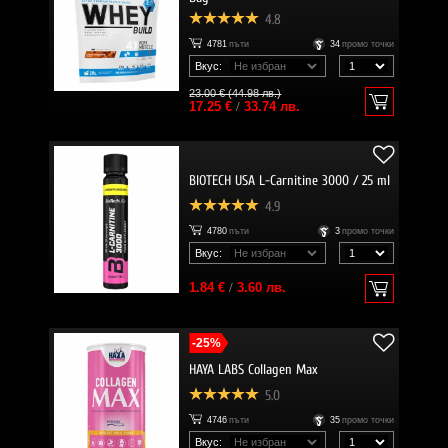
4.8
4781
пъти
34
промо точки
Вкус:
23.00 € (44.98 лв.)
17.25 €
/
33.74 лв.
BIOTECH USA L-Carnitine 3000 / 25 ml
4.9
4780
пъти
3
промо точки
Вкус:
1.84 €
/
3.60 лв.
-25%
HAYA LABS Collagen Max
5.0
4746
пъти
35
промо точки
Вкус: