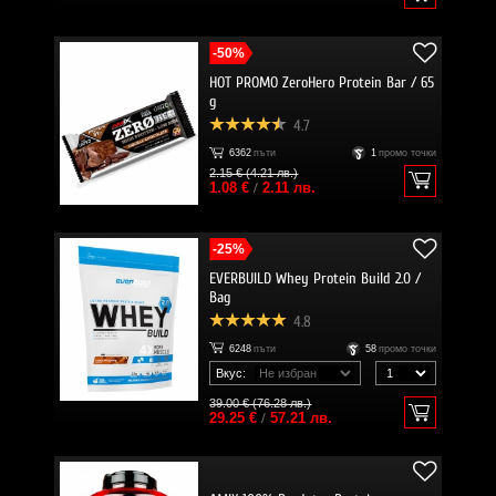
-50%
HOT PROMO ZeroHero Protein Bar / 65
g
4.7
6362
пъти
1
промо точки
2.15 € (4.21 лв.)
1.08 €
/
2.11 лв.
-25%
EVERBUILD Whey Protein Build 2.0 /
Bag
4.8
6248
пъти
58
промо точки
Вкус:
39.00 € (76.28 лв.)
29.25 €
/
57.21 лв.