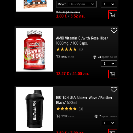
Вкус:
2.40 € (4.69 лв.)
1.80 €
/
3.52 лв.
AMIX Vitamin C /with Rose Hips/
1000mg. / 100 Caps.
4.8
5567
пъти
24
промо точки
12.27 €
/
24.00 лв.
BIOTECH USA Shaker Wave /Panther
Black/ 600ml.
5.0
5352
пъти
7
промо точки