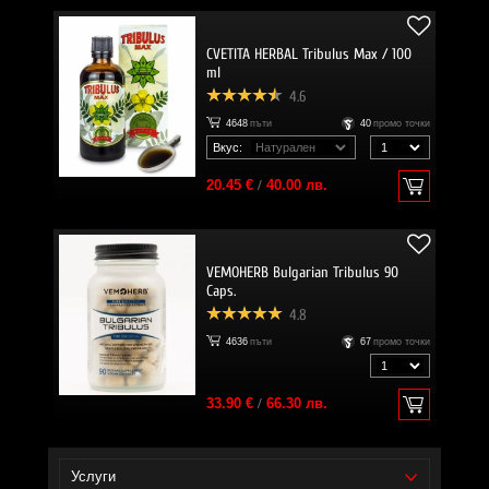
CVETITA HERBAL Tribulus Max / 100
ml
4.6
4648
пъти
40
промо точки
Вкус:
20.45 €
/
40.00 лв.
VEMOHERB Bulgarian Tribulus 90
Caps.
4.8
4636
пъти
67
промо точки
33.90 €
/
66.30 лв.
Услуги