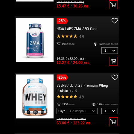
28.12 € (55.00 лв.)
15.47 €
/
30.26 лв.
-25%
HAYA LABS ZMA / 90 Caps
4.9
4982
пъти
24
промо точки
16.36 € (32.00 лв.)
12.27 €
/
24.00 лв.
-25%
EVERBUILD Ultra Premium Whey
Protein Build
4.9
4930
пъти
126
промо точки
Вкус:
84.00 € (164.29 лв.)
63.00 €
/
123.22 лв.