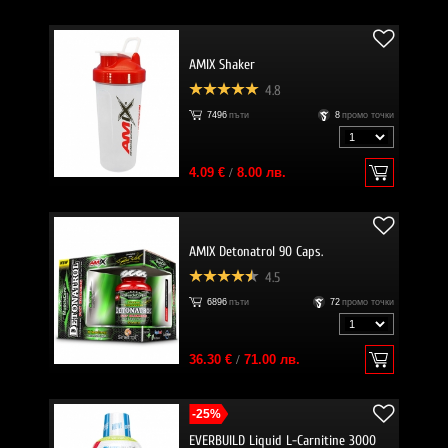
AMIX Shaker
4.8
7496
пъти
8
промо точки
4.09 €
/
8.00 лв.
AMIX Detonatrol 90 Caps.
4.5
6896
пъти
72
промо точки
36.30 €
/
71.00 лв.
-25%
EVERBUILD Liquid L-Carnitine 3000