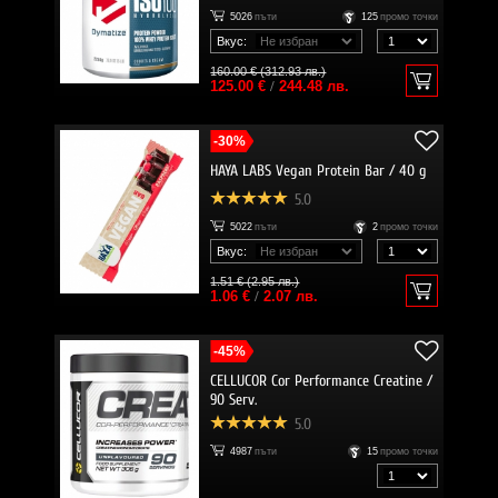
5026
пъти
125
промо точки
Вкус:
160.00 € (312.93 лв.)
125.00 €
/
244.48 лв.
-30%
HAYA LABS Vegan Protein Bar / 40 g
5.0
5022
пъти
2
промо точки
Вкус:
1.51 € (2.95 лв.)
1.06 €
/
2.07 лв.
-45%
CELLUCOR Cor Performance Creatine /
90 Serv.
5.0
4987
пъти
15
промо точки