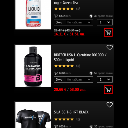
mg + Green Tea
4.8
6632
пъти
32
промо точки
Вкус:
21.47 € (42.00 лв.)
16.11 €
/
31.51 лв.
BIOTECH USA L-Carnitine 100.000 /
500ml Liquid
4.8
6568
пъти
59
промо точки
Вкус:
29.66 €
/
58.00 лв.
SILA BG T-SHIRT BLACK
4.8
6508
пъти
30
промо точки