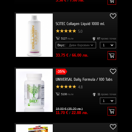
3.58 €
/
7.00 лв.
SCITEC Collagen Liquid 1000 ml.
5.0
5127
пъти
67
промо точки
Вкус:
33.75 €
/
66.00 лв.
-35%
UNIVERSAL Daily Formula / 100 Tabs
4.8
5108
пъти
11
промо точки
18.00 € (35.20 лв.)
11.70 €
/
22.88 лв.