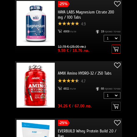
-25%
HAYA LABS Magnesium Citrate 200
mg / 100 Tabs
4.9
4909
пъти
19
промо точки
12.78 € (25.00 лв.)
9.59 €
/
18.76 лв.
AMIX Amino HYDRO-32 / 250 Tabs
4.7
4811
пъти
68
промо точки
34.26 €
/
67.00 лв.
-25%
EVERBUILD Whey Protein Build 2.0 /
Bag