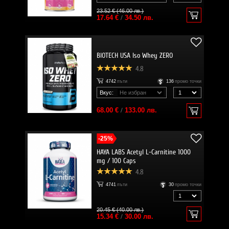
23.52 € (46.00 лв.)
17.64 €
/
34.50 лв.
BIOTECH USA Iso Whey ZERO
4.8
4742
пъти
136
промо точки
Вкус:
68.00 €
/
133.00 лв.
-25%
HAYA LABS Acetyl L-Carnitine 1000
mg / 100 Caps
4.8
4741
пъти
30
промо точки
20.45 € (40.00 лв.)
15.34 €
/
30.00 лв.