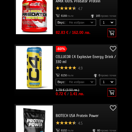
AMIX 100% Predator Protein
4.7
6169
пъти
165
промо точки
Вкус:
82.83 €
/
162.00 лв.
-60%
CELLUCOR C4 Explosive Energy Drink /
330 ml
4.9
6150
пъти
0
промо точки
Вкус:
1.79 € (3.50 лв.)
0.72 €
/
1.41 лв.
BIOTECH USA Protein Power
4.5
6102
пъти
60
промо точки