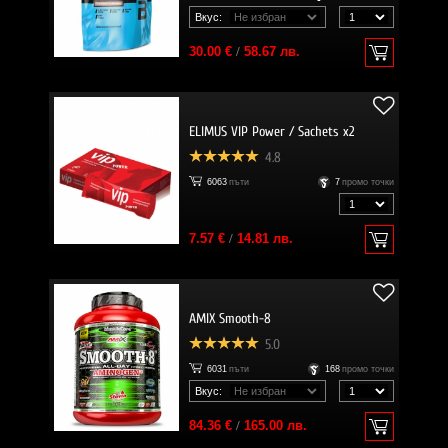
Вкус:
30.00 €
/
58.67 лв.
ELIMUS VIP Power / Sachets x2
4.8
6063
пъти
7
промо точки
7.57 €
/
14.81 лв.
AMIX Smooth-8
5.0
6031
пъти
168
промо точки
Вкус:
84.36 €
/
165.00 лв.