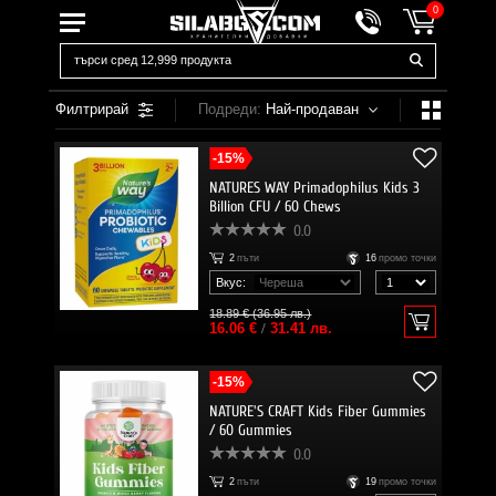
0
Филтрирай
Подреди:
Най-продаван
-15%
NATURES WAY Primadophilus Kids 3
Billion CFU / 60 Chews
0.0
2
пъти
16
промо точки
Вкус:
18.89 € (36.95 лв.)
16.06 €
/
31.41 лв.
-15%
NATURE'S CRAFT Kids Fiber Gummies
/ 60 Gummies
0.0
2
пъти
19
промо точки