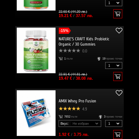
22.60 € (44.20 лв.)
19.21 €
/
37.57 лв.
-15%
NATURE'S CRAFT Kids Probiotic
Organic / 30 Gummies
0.0
1
пъти
19
промо точки
22.91 € (44.81 лв.)
19.47 €
/
38.08 лв.
AMIX Whey Pro Fusion
4.9
7652
пъти
3
промо точки
Вкус:
1.92 €
/
3.75 лв.