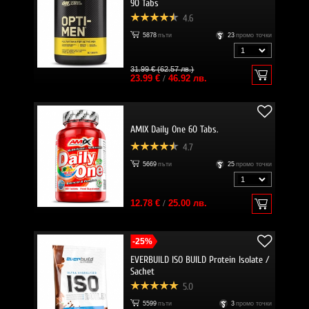
90 Tabs
4.6
5878
пъти
23
промо точки
31.99 € (62.57 лв.)
23.99 €
/
46.92 лв.
AMIX Daily One 60 Tabs.
4.7
5669
пъти
25
промо точки
12.78 €
/
25.00 лв.
-25%
EVERBUILD ISO BUILD Protein Isolate /
Sachet
5.0
5599
пъти
3
промо точки