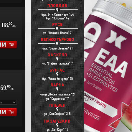
118
00
.
лв.
69
00
.
лв.