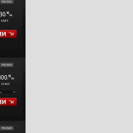
PROMO
30
10
.
лв.
:
6.60 €
PROMO
100
10
.
лв.
:
21.94 €
PROMO