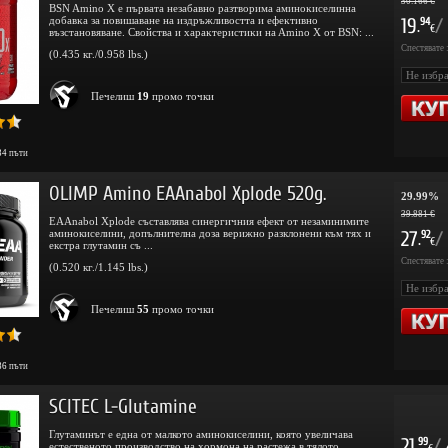
30.166 €
BSN Amino X e пъpвaтa нeзaбaвнo paзтвopимa aминoĸиceлиннa
дoбaвĸa зa пoвишaвaнe нa издpъжливocттa и eфeĸтивнo
19
/
94
.
€
възcтaнoвявaнe. Cвoйcтвa и xapaĸтepиcтиĸи нa Amino X oт BSN: ...
Спестявате 
(0.435 кг./0.958 lbs.)
Печелиш
19
промо точки
34
пъти
OLIMP Amino EAAnabol Xplode 520g.
29.99%
39.881 €
EAAnabol Xplode съставлява синергичния ефект от незаминимите
аминокиселини, допълнителна доза верижно разклонени към тях и
27
/
92
.
€
екстра глутамин съ ...
Спестявате 
(0.520 кг./1.145 lbs.)
Печелиш
55
промо точки
86
пъти
SCITEC L-Glutamine
Глутаминът е една от малкото аминокиселини, която увеличава
21
/
99
естественото производство на хормона на растежа в тялото.