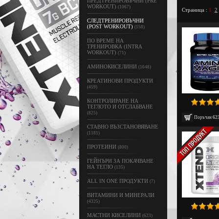
ПРЕДТРЕНИРОВЪЧНИ (PRE
WORKOUT)
(1067)
Страница :
1
2
СЛЕДТРЕНИРОВЪЧНИ
(POST WORKOUT)
(158)
ПО ВРЕМЕ НА
ТРЕНИРОВКА (INTRA
WORKOUT)
(71)
АМИНОКИСЕЛИНИ
(1648)
КРЕАТИНОВИ ПРОДУКТИ
(459)
КОНТРОЛИРАНЕ НА
ТЕГЛОТО И ОТСЛАБВАНЕ
(825)
Поръчан
62
СТАВНО ВЪЗСТАНОВЯВАНЕ
(1181)
ПРОТЕИНИ
(800)
ГЕЙНЪРИ ЗА ПОКАЧВАНЕ
НА ТЕГЛО
(135)
ALL IN ONE ПРОДУКТИ
(7)
ВИТАМИНИ И МИНЕРАЛИ
(4325)
МАСТНИ КИСЕЛИНИ
(623)