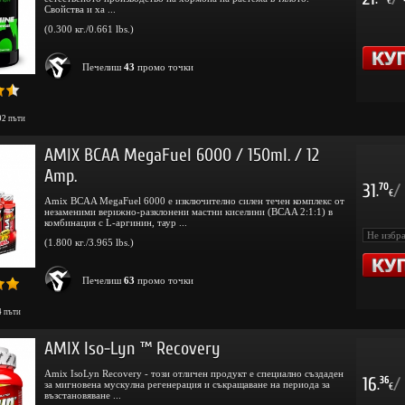
.
€
Свойства и ха ...
(0.300 кг./0.661 lbs.)
Печелиш
43
промо точки
92
пъти
AMIX BCAA MegaFuel 6000 / 150ml. / 12
Amp.
31
/
70
.
€
Amix BCAA MegaFuel 6000 е изключително силен течен комплекс от
незаменими верижно-разклонени мастни киселини (BCAA 2:1:1) в
комбинация с L-аргинин, таур ...
(1.800 кг./3.965 lbs.)
Печелиш
63
промо точки
4
пъти
AMIX Iso-Lyn ™ Recovery
Amix IsoLyn Recovery - този отличен продукт е специално създаден
16
/
36
за мигновена мускулна регенерация и съкращаване на периода за
.
€
възстановяване ...