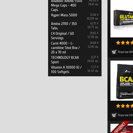
Anabolic Amino 5500
40.09 €
78.41 лв.
Mega Caps - 400
Caps.
Hyper Mass 5000
52.66 €
102.99 лв.
Amino 2700 / 350
62.25 €
121.75 лв.
Tabs.
C4 Original / 60
29.65 €
57.99 лв.
Servings
Carni 4000 - L-
26.84 €
52.49 лв.
carnitine Shot Box /
20 x 70 ml
Поръчан
40
TECHNOLOGY BCAA
12.27 €
24.00 лв.
Sport
Vitamin A 10000 IU /
5.37 €
10.50 лв.
100 Softgels
Поръчан
24