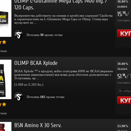
OLIMP L-Glutamine Mega Caps 1400 mg. /
30.00%
120 Caps.
21.986 €
15
/
39
.
€
Възпрепятства действието на ензими и катаболни хормони! Свойства
и характеристики на L-Glutamine Mega Caps от Olimp: Стимулира
Спестявате 
мускулите по ...
Печелиш
30
промо точки
4
пъти
OLIMP BCAA Xplode
30.00%
73.115 €
ВСАА Xplode ™ е продукт, който осигурява 6000 мг BCAA (верижно
разклонени аминокиселини) във всяка доза обогатен допълнително с
51
/
18
.
€
Л-глутамин, пр ...
Спестявате 
(1.000 кг./2.203 lbs.)
Печелиш
102
промо точки
4
пъти
BSN Amino X 30 Serv.
33.90%