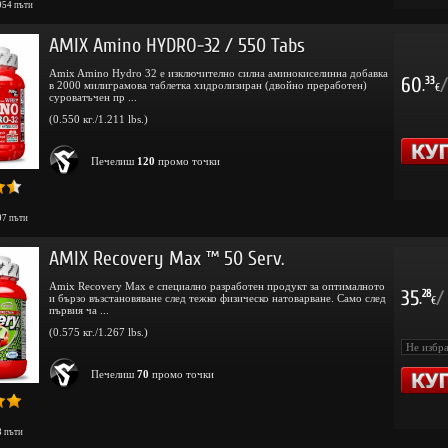
954
пъти
AMIX Amino HYDRO-32 / 550 Tabs
Amix Amino Hydro 32 е изключително силна аминокиселинна добавка
60
/
33
в 2000 милиграмова таблетка хидролизиран (двойно преработен)
.
€
суроватъчен пр ...
(0.550 кг./1.211 lbs.)
Печелиш
120
промо точки
97
пъти
AMIX Recovery Max ™ 50 Serv.
Amix Recovery Max е специално разработен продукт за оптималното
35
/
28
и бързо възстановяване след тежко физическо натоварване. Само след
.
€
първия ча ...
(0.575 кг./1.267 lbs.)
Печелиш
70
промо точки
3
пъти