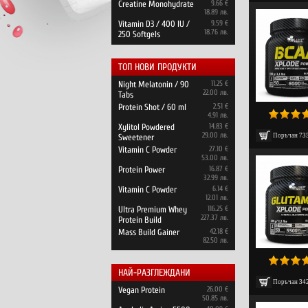
Creatine Monohydrate
9.66 €
18.89 лв.
Vitamin D3 / 400 IU /
9.59 €
18.76 лв.
250 Softgels
ТОП НОВИ ПРОДУКТИ
Night Melatonin / 90
11.25 €
22.00 лв.
Tabs
Protein Shot / 60 ml
2.51 €
4.91 лв.
Xylitol Powdered
14.83 €
29.00 лв.
Поръчан
73
Sweetener
Vitamin C Powder
27.10 €
53.00 лв.
Protein Power
16.87 €
32.99 лв.
Vitamin C Powder
6.14 €
12.01 лв.
Ultra Premium Whey
116.25 €
227.37 лв.
Protein Build
Mass Build Gainer
42.18 €
82.50 лв.
НАЙ-РАЗГЛЕЖДАНИ
Поръчан
34
Vegan Protein
26.00 €
50.85 лв.