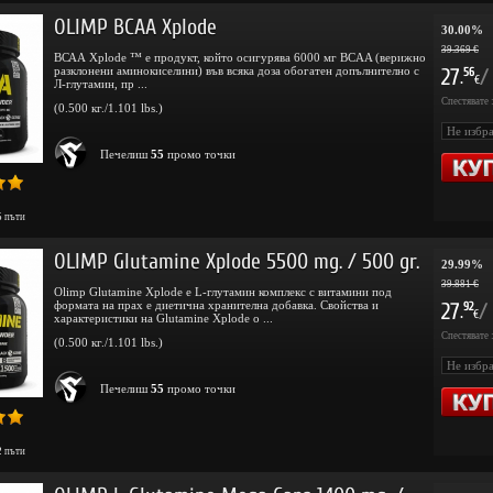
OLIMP BCAA Xplode
30.00%
39.369 €
ВСАА Xplode ™ е продукт, който осигурява 6000 мг BCAA (верижно
разклонени аминокиселини) във всяка доза обогатен допълнително с
27
/
56
.
€
Л-глутамин, пр ...
Спестявате 
(0.500 кг./1.101 lbs.)
Печелиш
55
промо точки
5
пъти
OLIMP Glutamine Xplode 5500 mg. / 500 gr.
29.99%
39.881 €
Olimp Glutamine Xplode e L-глутамин комплекс с витамини под
формата на прах е диетична хранителна добавка. Свойства и
27
/
92
.
€
характеристики на Glutamine Xplode о ...
Спестявате 
(0.500 кг./1.101 lbs.)
Печелиш
55
промо точки
2
пъти