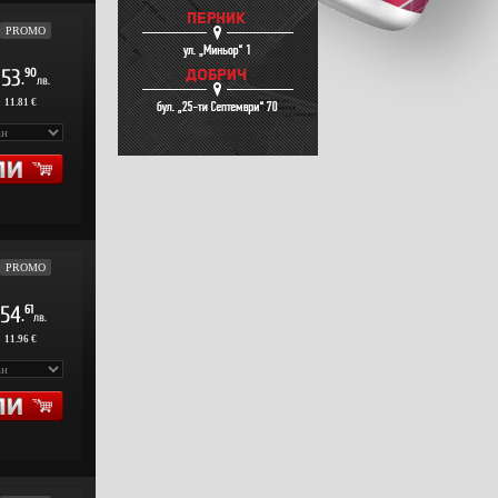
PROMO
53
90
.
лв.
:
11.81 €
PROMO
54
61
.
лв.
:
11.96 €