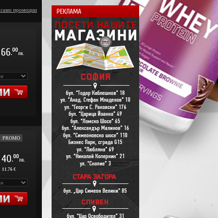
 само промоции
РЕКЛАМА
66
00
.
лв.
PROMO
40
00
.
лв.
:
11.76 €