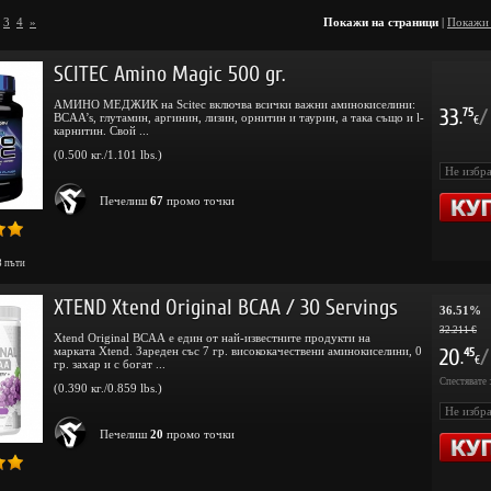
3
4
»
Покажи на страници
|
Покажи
SCITEC Amino Magic 500 gr.
АМИНО МЕДЖИК на Scitec включва всички важни аминокиселини:
33
/
75
BCAA’s, глутамин, аргинин, лизин, орнитин и таурин, а така също и l-
.
€
карнитин. Свой ...
(0.500 кг./1.101 lbs.)
Печелиш
67
промо точки
3
пъти
XTEND Xtend Original BCAA / 30 Servings
36.51%
32.211 €
Xtend Original BCAA е един от най-известните продукти на
марката Xtend. Зареден със 7 гр. висококачествени аминокиселини, 0
20
/
45
.
€
гр. захар и с богат ...
Спестявате 
(0.390 кг./0.859 lbs.)
Печелиш
20
промо точки