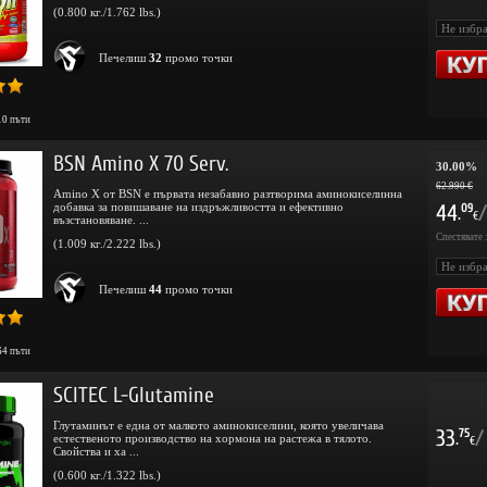
(0.800 кг./1.762 lbs.)
Печелиш
32
промо точки
10
пъти
BSN Amino X 70 Serv.
30.00%
62.990 €
Amino X от BSN е първата незабавно разтворима аминокиселинна
добавка за повишаване на издръжливостта и ефективно
44
/
09
.
€
възстановяване. ...
Спестявате 
(1.009 кг./2.222 lbs.)
Печелиш
44
промо точки
64
пъти
SCITEC L-Glutamine
Глутаминът е една от малкото аминокиселини, която увеличава
33
/
75
естественото производство на хормона на растежа в тялото.
.
€
Свойства и ха ...
(0.600 кг./1.322 lbs.)