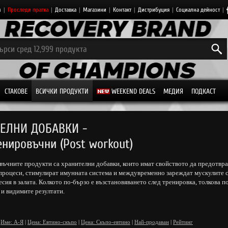
з
|
Проследи пратка
|
Доставка
|
Магазини
|
Контакт
|
Дистрибуция
|
Социална дейност
|
СТАКОВЕ
ВСИЧКИ ПРОДУКТИ
WEEKEND DEALS
МЕДИЯ
ПОДКАСТ
ЕЛНИ ДОБАВКИ -
енировъчни (Post workout)
ъчните продукти са хранителни добавки, които имат свойството да предотвра
процеси, стимулират имунната система и междувременно зареждат мускулите с
есия в залата. Колкото по-бързо е възстановяването след тренировка, толкова п
 и видимите резултати.
Име: А-Я
|
Цена: Евтино-скъпо
|
Цена: Скъпо-евтино
|
Най-продаван
|
Рейтинг