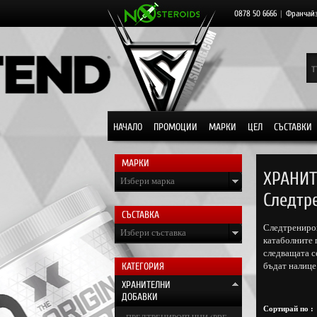
0878 50 6666
|
Франчай
НАЧАЛО
ПРОМОЦИИ
МАРКИ
ЦЕЛ
СЪСТАВКИ
МАРКИ
ХРАНИТ
Избери марка
Следтр
СЪСТАВКА
Следтрениров
Избери съставка
катаболните 
следващата с
КАТЕГОРИЯ
бъдат налице
ХРАНИТЕЛНИ
ДОБАВКИ
Сортирай по :