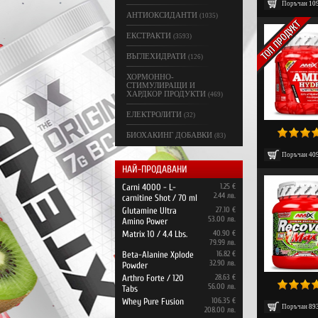
Поръчан
10
АНТИОКСИДАНТИ
(1035)
ЕКСТРАКТИ
(3593)
ВЪГЛЕХИДРАТИ
(126)
ХОРМОННО-
СТИМУЛИРАЩИ И
ХАРДКОР ПРОДУКТИ
(469)
ЕЛЕКТРОЛИТИ
(32)
БИОХАКИНГ ДОБАВКИ
(83)
Поръчан
40
НАЙ-ПРОДАВАНИ
Carni 4000 - L-
1.25 €
2.44 лв.
carnitine Shot / 70 ml
Glutamine Ultra
27.10 €
53.00 лв.
Amino Power
Matrix 10 / 4.4 Lbs.
40.90 €
79.99 лв.
Beta-Alanine Xplode
16.82 €
32.90 лв.
Powder
Arthro Forte / 120
28.63 €
56.00 лв.
Tabs
Whey Pure Fusion
106.35 €
Поръчан
89
208.00 лв.