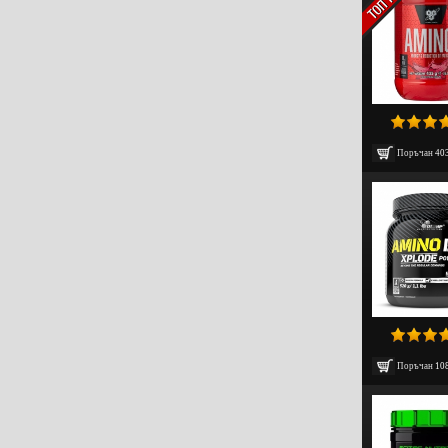
Поръчан
40
Поръчан
10