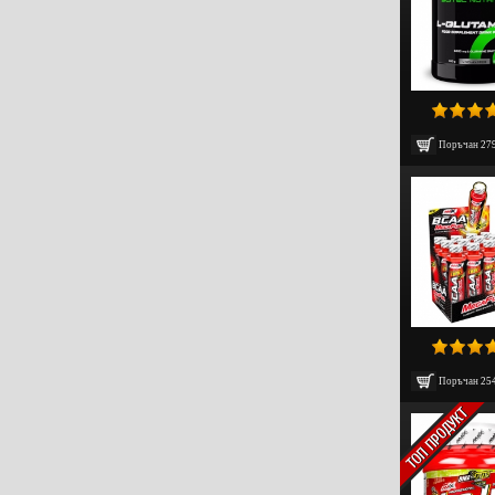
Поръчан
27
Поръчан
25