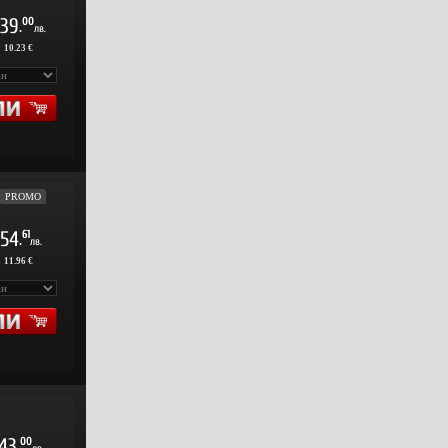
39
00
.
лв.
:
10.23 €
PROMO
54
61
.
лв.
:
11.96 €
43
00