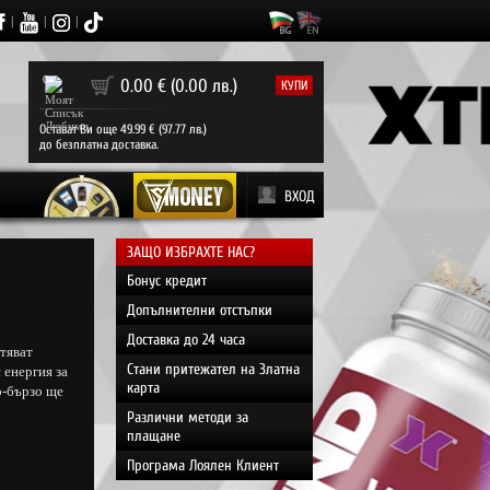
|
|
|
0
0.00 € (0.00 лв.)
КУПИ
Остават Ви още 49.99 € (97.77 лв.)
до безплатна доставка.
ВХОД
ЗАЩО ИЗБРАХТЕ НАС?
Бонус кредит
Допълнителни отстъпки
Доставка до 24 часа
тяват
Стани притежател на Златна
 енергия за
карта
о-бързо ще
Различни методи за
плащане
Програма Лоялен Клиент