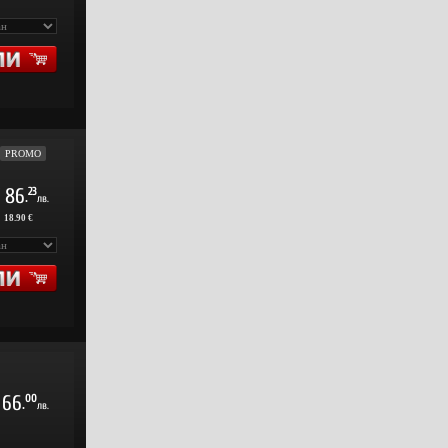
PROMO
86
23
.
лв.
:
18.90 €
66
00
.
лв.