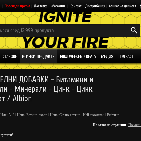
з
|
Проследи пратка
|
Доставка
|
Магазини
|
Контакт
|
Дистрибуция
|
Социална дейност
|
СТАКОВЕ
ВСИЧКИ ПРОДУКТИ
WEEKEND DEALS
МЕДИЯ
ПОДКАСТ
ЕЛНИ ДОБАВКИ - Витамини и
ли - Минерали - Цинк - Цинк
т / Albion
Име: А-Я
|
Цена: Евтино-скъпо
|
Цена: Скъпо-евтино
|
Най-продаван
|
Рейтинг
Покажи на страници
|
Покажи
зултати!