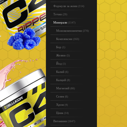
Формули за жени
(114)
Течни
(29)
Минерали
(1147)
Монокомпонентни
(270)
Комплексни
(163)
Бор
(1)
Желязо
(5)
Йод
(1)
Калий
(6)
Калций
(8)
Магнезий
(66)
Селен
(6)
Хром
(4)
Цинк
(14)
Витамини
(1647)