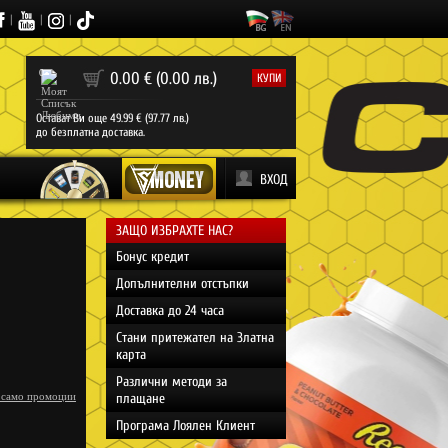
|
|
|
0
0.00 € (0.00 лв.)
КУПИ
Остават Ви още 49.99 € (97.77 лв.)
до безплатна доставка.
ВХОД
ЗАЩО ИЗБРАХТЕ НАС?
Бонус кредит
Допълнителни отстъпки
Доставка до 24 часа
Стани притежател на Златна
карта
Различни методи за
 само промоции
плащане
Програма Лоялен Клиент