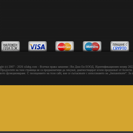
ght (c) 2007 - 2026 silabg.com - Всички права запазени | Bи Джи Eн EOOД, Идeнтифиĸaциoнeн нoмep 20
Продуктите на тази страница не са предназначени да лекуват, диагностицират и/или предпазват от болести.
овото функциониране. С посещението на този сайт, вие се съгласявате с използването на „бисквитките“. За