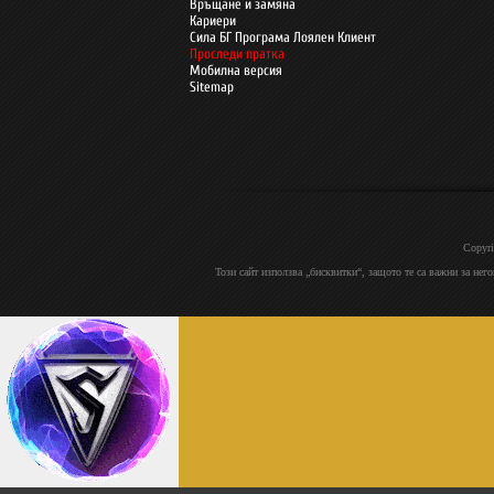
Връщане и замяна
Кариери
Сила БГ Програма Лоялен Клиент
Проследи пратка
Мобилна версия
Sitemap
Copyri
Този сайт използва „бисквитки“, защото те са важни за нег