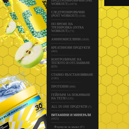
ПРЕДТРЕНИРОВЪЧНИ (PRE
WORKOUT)
(1073)
СЛЕДТРЕНИРОВЪЧНИ
(POST WORKOUT)
(158)
ПО ВРЕМЕ НА
ТРЕНИРОВКА (INTRA
WORKOUT)
(71)
АМИНОКИСЕЛИНИ
(1650)
КРЕАТИНОВИ ПРОДУКТИ
(463)
КОНТРОЛИРАНЕ НА
ТЕГЛОТО И ОТСЛАБВАНЕ
(829)
СТАВНО ВЪЗСТАНОВЯВАНЕ
(1181)
ПРОТЕИНИ
(808)
ГЕЙНЪРИ ЗА ПОКАЧВАНЕ
НА ТЕГЛО
(135)
ALL IN ONE ПРОДУКТИ
(7)
ВИТАМИНИ И МИНЕРАЛИ
(4325)
Формули за мъже
(87)