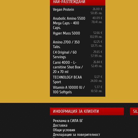
НАЙ-РАЗГЛЕЖДАНИ
Vegan Protein
26.00 €
50.85 лв.
Anabolic Amino 5500
40.09 €
78.41 лв.
Mega Caps - 400
Caps.
Hyper Mass 5000
52.66 €
102.99 лв.
Amino 2700 / 350
62.25 €
121.75 лв.
Tabs.
C4 Original / 60
29.65 €
57.99 лв.
Servings
Carni 4000 - L-
26.84 €
52.49 лв.
carnitine Shot Box /
20 x 70 ml
TECHNOLOGY BCAA
12.27 €
24.00 лв.
Sport
Vitamin A 10000 IU /
5.37 €
10.50 лв.
100 Softgels
ИНФОРМАЦИЯ ЗА КЛИЕНТИ
SI
Реклама в СИЛА БГ
Доставка
Общи условия
Декларация за поверителност