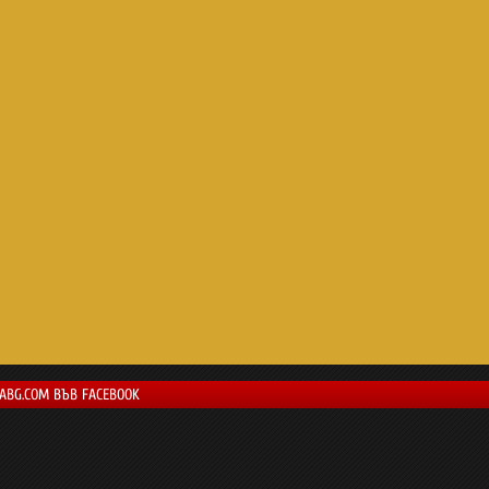
LABG.COM ВЪВ FACEBOOK