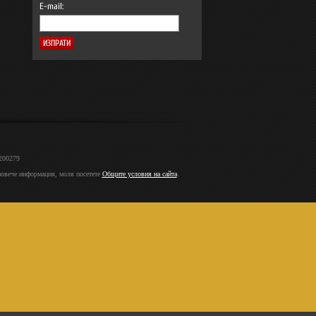
E-mail:
2200279
 повече информация, моля посетете
Общите условия на сайта
.