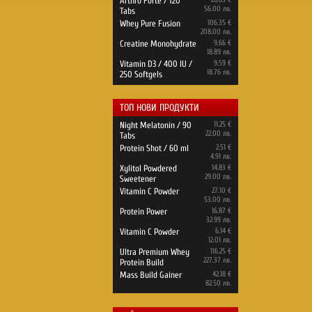
Arthro Forte / 120
56.00 лв.
Tabs
Whey Pure Fusion
106.35 €
208.00 лв.
Creatine Monohydrate
9.66 €
18.89 лв.
Vitamin D3 / 400 IU /
9.59 €
18.76 лв.
250 Softgels
ТОП НОВИ ПРОДУКТИ
Night Melatonin / 90
11.25 €
22.00 лв.
Tabs
Protein Shot / 60 ml
2.51 €
4.91 лв.
Xylitol Powdered
14.83 €
29.00 лв.
Sweetener
Vitamin C Powder
27.10 €
53.00 лв.
Protein Power
16.87 €
32.99 лв.
Vitamin C Powder
6.14 €
12.01 лв.
Ultra Premium Whey
116.25 €
227.37 лв.
Protein Build
Mass Build Gainer
42.18 €
82.50 лв.