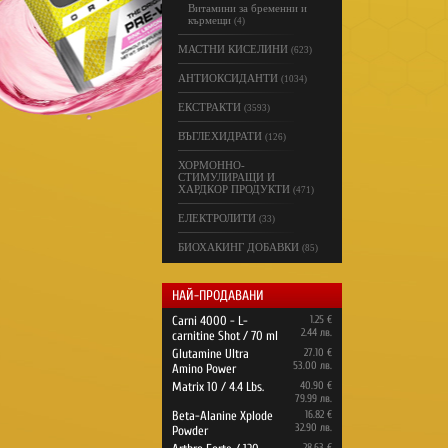
Витамини за бременни и
кърмещи
(4)
МАСТНИ КИСЕЛИНИ
(623)
АНТИОКСИДАНТИ
(1034)
ЕКСТРАКТИ
(3593)
ВЪГЛЕХИДРАТИ
(126)
ХОРМОННО-
СТИМУЛИРАЩИ И
ХАРДКОР ПРОДУКТИ
(471)
ЕЛЕКТРОЛИТИ
(33)
БИОХАКИНГ ДОБАВКИ
(85)
НАЙ-ПРОДАВАНИ
Carni 4000 - L-
1.25 €
2.44 лв.
carnitine Shot / 70 ml
Glutamine Ultra
27.10 €
53.00 лв.
Amino Power
Matrix 10 / 4.4 Lbs.
40.90 €
79.99 лв.
Beta-Alanine Xplode
16.82 €
32.90 лв.
Powder
28.63 €