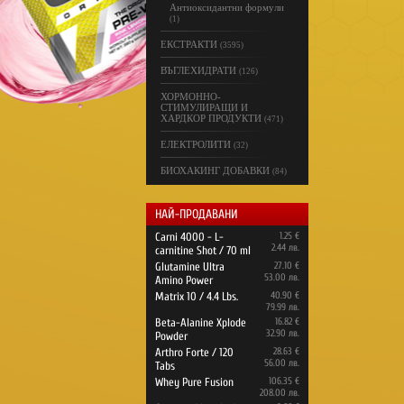
Антиоксидантни формули
(1)
ЕКСТРАКТИ
(3595)
ВЪГЛЕХИДРАТИ
(126)
ХОРМОННО-
СТИМУЛИРАЩИ И
ХАРДКОР ПРОДУКТИ
(471)
ЕЛЕКТРОЛИТИ
(32)
БИОХАКИНГ ДОБАВКИ
(84)
НАЙ-ПРОДАВАНИ
Carni 4000 - L-
1.25 €
2.44 лв.
carnitine Shot / 70 ml
Glutamine Ultra
27.10 €
53.00 лв.
Amino Power
Matrix 10 / 4.4 Lbs.
40.90 €
79.99 лв.
Beta-Alanine Xplode
16.82 €
32.90 лв.
Powder
Arthro Forte / 120
28.63 €
56.00 лв.
Tabs
Whey Pure Fusion
106.35 €
208.00 лв.