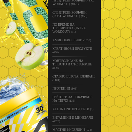
ПРЕДТРЕНИРОВЪЧНИ (PRE
WORKOUT)
(1071)
СЛЕДТРЕНИРОВЪЧНИ
(POST WORKOUT)
(158)
ПО ВРЕМЕ НА
ТРЕНИРОВКА (INTRA
WORKOUT)
(71)
АМИНОКИСЕЛИНИ
(1653)
КРЕАТИНОВИ ПРОДУКТИ
(466)
КОНТРОЛИРАНЕ НА
ТЕГЛОТО И ОТСЛАБВАНЕ
(829)
СТАВНО ВЪЗСТАНОВЯВАНЕ
(1181)
ПРОТЕИНИ
(806)
ГЕЙНЪРИ ЗА ПОКАЧВАНЕ
НА ТЕГЛО
(135)
ALL IN ONE ПРОДУКТИ
(7)
ВИТАМИНИ И МИНЕРАЛИ
(4329)
МАСТНИ КИСЕЛИНИ
(623)