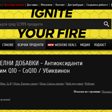
з
|
Проследи пратка
|
Доставка
|
Магазини
|
Контакт
|
Дистрибуция
|
Социална дейност
|
СТАКОВЕ
ВСИЧКИ ПРОДУКТИ
WEEKEND DEALS
МЕДИЯ
ПОДКАСТ
ЕЛНИ ДОБАВКИ - Антиоксиданти
им Q10 - CoQ10 / Убиквинон
Име: А-Я
|
Цена: Евтино-скъпо
|
Цена: Скъпо-евтино
|
Най-продаван
|
Рейтинг
Покажи на страници
|
Покажи
зултати!