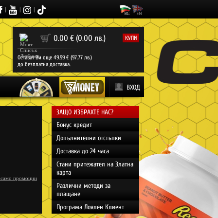
|
|
|
0
0.00 € (0.00 лв.)
КУПИ
Остават Ви още 49.99 € (97.77 лв.)
до безплатна доставка.
ВХОД
ЗАЩО ИЗБРАХТЕ НАС?
Бонус кредит
Допълнителни отстъпки
Доставка до 24 часа
Стани притежател на Златна
карта
 само промоции
Различни методи за
плащане
Програма Лоялен Клиент