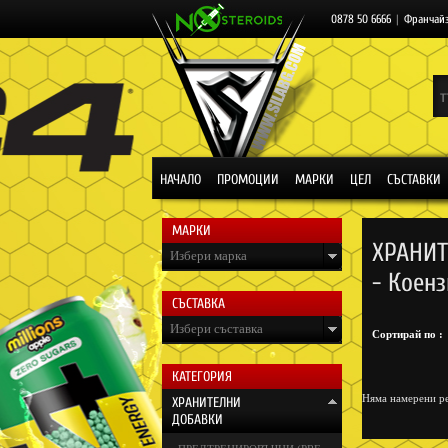
0878 50 6666
|
Франчай
НАЧАЛО
ПРОМОЦИИ
МАРКИ
ЦЕЛ
СЪСТАВКИ
МАРКИ
ХРАНИТ
Избери марка
- Коенз
СЪСТАВКА
Избери съставка
Сортирай по :
КАТЕГОРИЯ
Няма намерени ре
ХРАНИТЕЛНИ
ДОБАВКИ