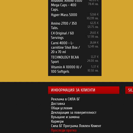
Anabolic Amino 5500
40.09 €
78.41 лв.
Mega Caps - 400
Caps.
Hyper Mass 5000
52.66 €
102.99 лв.
Amino 2700 / 350
62.25 €
121.75 лв.
Tabs.
C4 Original / 60
29.65 €
57.99 лв.
Servings
Carni 4000 - L-
26.84 €
52.49 лв.
carnitine Shot Box /
20 x 70 ml
TECHNOLOGY BCAA
12.27 €
24.00 лв.
Sport
Vitamin A 10000 IU /
5.37 €
10.50 лв.
100 Softgels
ИНФОРМАЦИЯ ЗА КЛИЕНТИ
SI
Реклама в СИЛА БГ
Доставка
Общи условия
Декларация за поверителност
Връщане и замяна
Кариери
Сила БГ Програма Лоялен Клиент
Проследи пратка