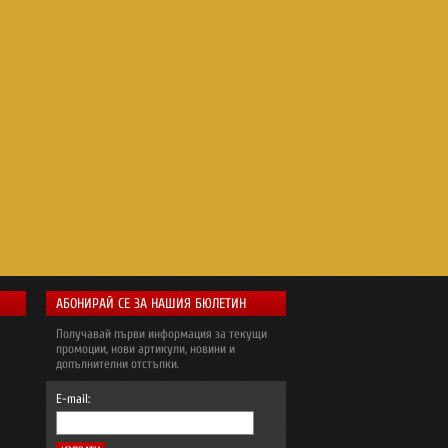
АБОНИРАЙ СЕ ЗА НАШИЯ БЮЛЕТИН
Получавай първи информация за текущи
промоции, нови артикули, новини и
допълнителни отстъпки.
E-mail: