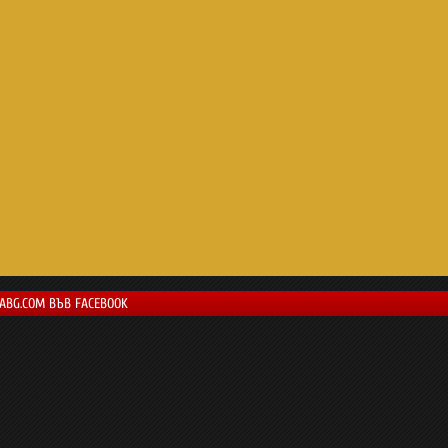
LABG.COM ВЪВ FACEBOOK