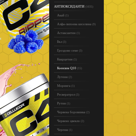
АНТИОКСИДАНТИ
(1035)
Акай
(1)
Алфа-липоева киселина
(9)
Астаксантин
(1)
Бъз
(3)
Гроздово семе
(3)
Кварцетин
(1)
Коензим Q10
(15)
Лутеин
(2)
Моринга
(1)
Ресвератрол
(3)
Рутин
(1)
Червена боровинка
(2)
Червено цвекло
(2)
Череша
(1)