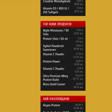
Creatine Monohydrate
9.66 €
18.89 лв.
Vitamin D3 / 400 IU /
9.59 €
18.76 лв.
250 Softgels
ТОП НОВИ ПРОДУКТИ
Night Melatonin / 90
11.25 €
22.00 лв.
Tabs
Protein Shot / 60 ml
2.51 €
4.91 лв.
Xylitol Powdered
14.83 €
29.00 лв.
Sweetener
Vitamin C Powder
27.10 €
53.00 лв.
Protein Power
16.87 €
32.99 лв.
Vitamin C Powder
6.14 €
12.01 лв.
Ultra Premium Whey
116.25 €
227.37 лв.
Protein Build
Mass Build Gainer
42.18 €
82.50 лв.
НАЙ-РАЗГЛЕЖДАНИ
Vegan Protein
26.00 €
50.85 лв.