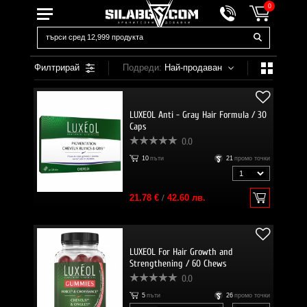
0
Филтрирай
Подреди:
Най-продаван
LUXEOL Anti - Gray Hair Formula / 30
Caps
0.0
10
пъти
21
промо точки
21.78 €
/
42.60 лв.
LUXEOL For Hair Growth and
Strengthening / 60 Chews
0.0
5
пъти
26
промо точки