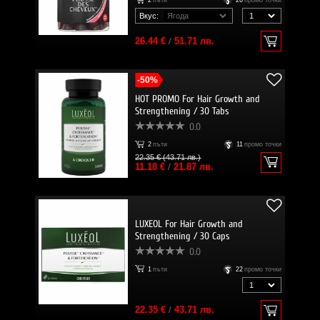
2
пъти
26
промо точки
Вкус:
26.44 €
/
51.71 лв.
-50%
HOT PROMO For Hair Growth and
Strengthening / 30 Tabs
0.0
2
пъти
11
промо точки
22.35 € (43.71 лв.)
11.18 €
/
21.87 лв.
LUXEOL For Hair Growth and
Strengthening / 30 Caps
0.0
1
пъти
22
промо точки
22.35 €
/
43.71 лв.