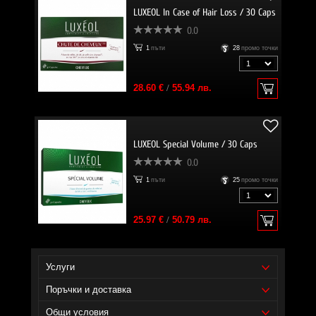
LUXEOL In Case of Hair Loss / 30 Caps
0.0
1
пъти
28
промо точки
28.60 €
/
55.94 лв.
LUXEOL Special Volume / 30 Caps
0.0
1
пъти
25
промо точки
25.97 €
/
50.79 лв.
Услуги
Поръчки и доставка
Общи условия