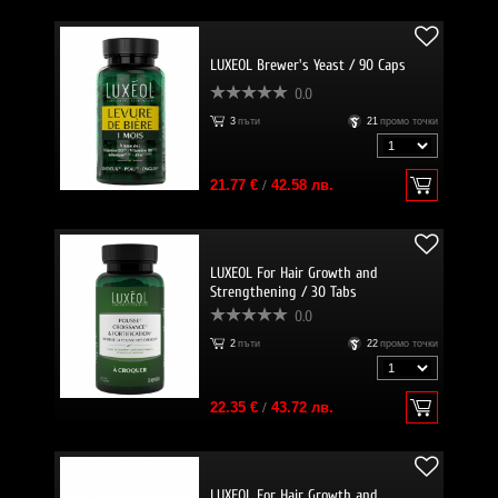
LUXEOL Brewer's Yeast / 90 Caps
0.0
3
пъти
21
промо точки
21.77 €
/
42.58 лв.
LUXEOL For Hair Growth and
Strengthening / 30 Tabs
0.0
2
пъти
22
промо точки
22.35 €
/
43.72 лв.
LUXEOL For Hair Growth and