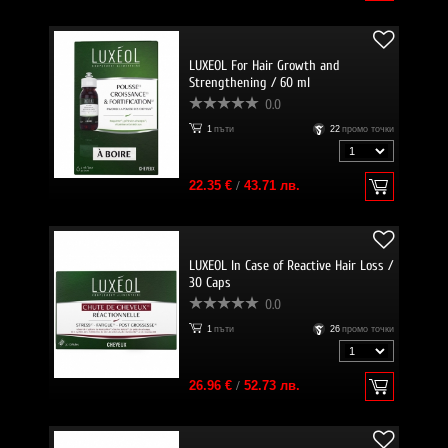
LUXEOL For Hair Growth and
Strengthening / 60 ml
0.0
1
пъти
22
промо точки
22.35 €
/
43.71 лв.
LUXEOL In Case of Reactive Hair Loss /
30 Caps
0.0
1
пъти
26
промо точки
26.96 €
/
52.73 лв.