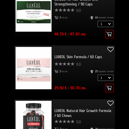
Strengthening / 90 Caps
0.0
2
пъти
44
промо точки
44.70 €
/
87.43 лв.
LUXEOL Skin Formula / 60 Caps
0.0
2
пъти
25
промо точки
25.92 €
/
50.70 лв.
LUXEOL Natural Hair Growth Formula
/ 60 Chews
0.0