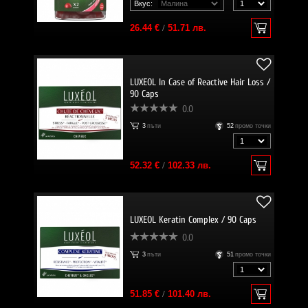
Вкус:
26.44 €
/
51.71 лв.
LUXEOL In Case of Reactive Hair Loss /
90 Caps
0.0
3
пъти
52
промо точки
52.32 €
/
102.33 лв.
LUXEOL Keratin Complex / 90 Caps
0.0
3
пъти
51
промо точки
51.85 €
/
101.40 лв.