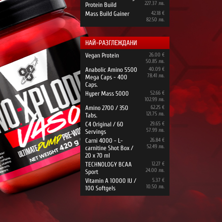
227.37 лв.
Protein Build
Mass Build Gainer
42.18 €
82.50 лв.
НАЙ-РАЗГЛЕЖДАНИ
Vegan Protein
26.00 €
50.85 лв.
Anabolic Amino 5500
40.09 €
78.41 лв.
Mega Caps - 400
Caps.
Hyper Mass 5000
52.66 €
102.99 лв.
Amino 2700 / 350
62.25 €
121.75 лв.
Tabs.
C4 Original / 60
29.65 €
57.99 лв.
Servings
Carni 4000 - L-
26.84 €
52.49 лв.
carnitine Shot Box /
20 x 70 ml
TECHNOLOGY BCAA
12.27 €
24.00 лв.
Sport
Vitamin A 10000 IU /
5.37 €
10.50 лв.
100 Softgels