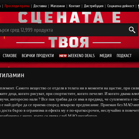
з
|
Проследи пратка
|
Доставка
|
Магазини
|
Контакт
|
Дистрибуция
|
Социална дейност
|
СТАКОВЕ
ВСИЧКИ ПРОДУКТИ
WEEKEND DEALS
МЕДИЯ
ПОДКАСТ
тиламин
племент. Самото вещество се отделя в телата ни в моменти на щастие, при сил
ките деца, когато рисуват, при спортистите, когато печелят. И когато двама в
звучи, интересно нали ? Все пак трябва да се има в предвид, че суплемента е по-
 е най-добре да се приема според лекарско предписание. Приеман без МАО ин
 доста бързо в огранизма и ефекта му е по-краткосрочен, неслучайно в повече
 комбинира с нещо, което се явява слаб МАО инхибитор.