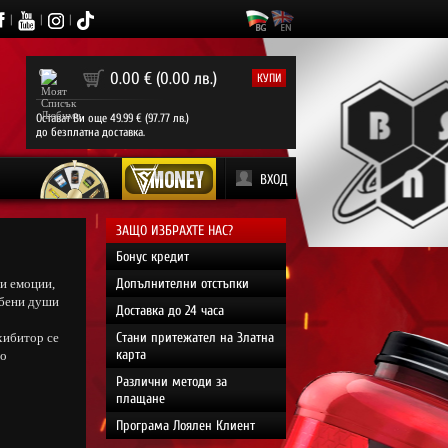
|
|
|
0
0.00 € (0.00 лв.)
КУПИ
Остават Ви още 49.99 € (97.77 лв.)
до безплатна доставка.
ВХОД
ЗАЩО ИЗБРАХТЕ НАС?
Бонус кредит
Допълнителни отстъпки
ни емоции,
любени души
Доставка до 24 часа
Стани притежател на Златна
хибитор се
карта
то
Различни методи за
плащане
Програма Лоялен Клиент