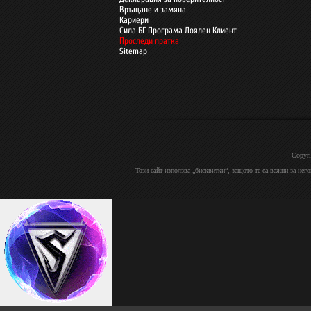
Връщане и замяна
Кариери
Сила БГ Програма Лоялен Клиент
Проследи пратка
Sitemap
Copyri
Този сайт използва „бисквитки“, защото те са важни за нег