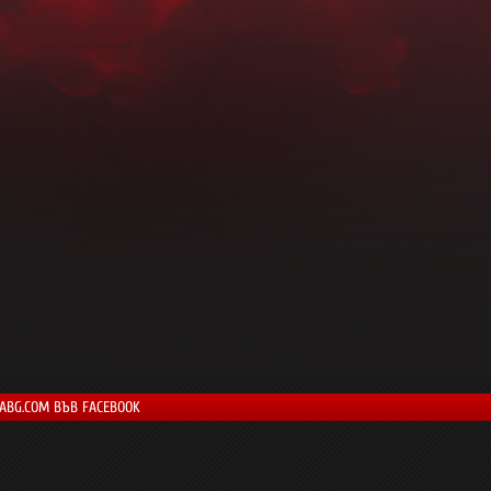
LABG.COM ВЪВ FACEBOOK