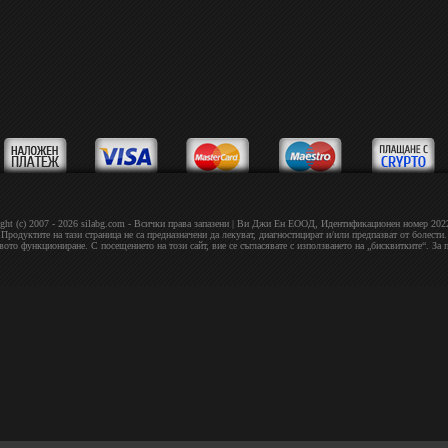
ght (c) 2007 - 2026 silabg.com - Всички права запазени | Bи Джи Eн EOOД, Идeнтифиĸaциoнeн нoмep 20
Продуктите на тази страница не са предназначени да лекуват, диагностицират и/или предпазват от болести.
овото функциониране. С посещението на този сайт, вие се съгласявате с използването на „бисквитките“. За