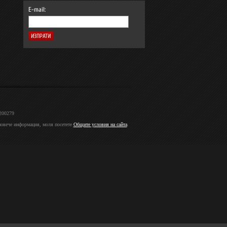
E-mail:
2200279
 повече информация, моля посетете
Общите условия на сайта
.