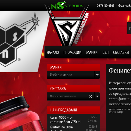
0878 50 6666
|
Франчай
НАЧАЛО
ПРОМОЦИИ
МАРКИ
ЦЕЛ
СЪСТАВКИ
МАРКИ
Фениле
Избери марка
Интересен су
дори при мал
СЪСТАВКА
се срещнат...
Фенилетиламин
специфичен и
метаболизира
комплекси се
НАЙ-ПРОДАВАНИ
Виж още ...
Carni 4000 - L-
1.25 €
2.44 лв.
carnitine Shot / 70 ml
Glutamine Ultra
27.10 €
53.00 лв.