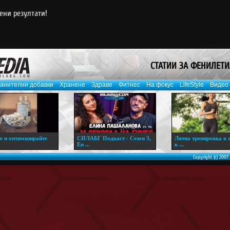
ени резултати!
СТАТИИ ЗА ФЕНИЛЕТ
анителни добавки
Хранене
Здраве
Фитнес
На фокус
LifeStyle
Видео
е и оптимизирайте
СИЛАБГ Подкаст - Сезон 3,
Лятна тренировка в 
Еп ...
к ...
Copyright (c) 2007