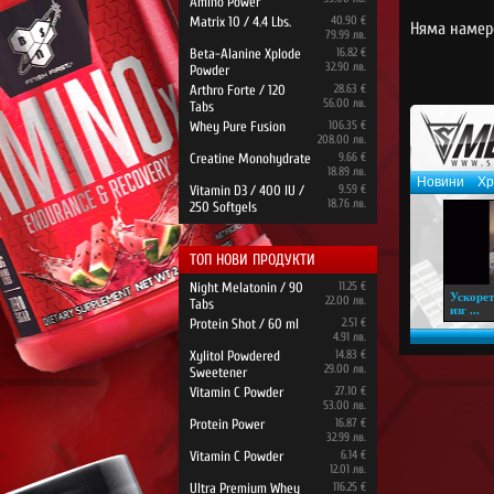
Amino Power
Matrix 10 / 4.4 Lbs.
40.90 €
Няма намер
79.99 лв.
Beta-Alanine Xplode
16.82 €
32.90 лв.
Powder
Arthro Forte / 120
28.63 €
56.00 лв.
Tabs
Whey Pure Fusion
106.35 €
208.00 лв.
Creatine Monohydrate
9.66 €
18.89 лв.
Новини
Хр
Vitamin D3 / 400 IU /
9.59 €
18.76 лв.
250 Softgels
ТОП НОВИ ПРОДУКТИ
Night Melatonin / 90
11.25 €
Ускорет
22.00 лв.
Tabs
изг ...
Protein Shot / 60 ml
2.51 €
4.91 лв.
Xylitol Powdered
14.83 €
29.00 лв.
Sweetener
Vitamin C Powder
27.10 €
53.00 лв.
Protein Power
16.87 €
32.99 лв.
Vitamin C Powder
6.14 €
12.01 лв.
Ultra Premium Whey
116.25 €