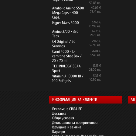
50.85 лв.
Anabolic Amino 5500
40.09 €
78.41 лв.
Mega Caps - 400
Caps.
Hyper Mass 5000
52.66 €
102.99 лв.
Amino 2700 / 350
62.25 €
121.75 лв.
Tabs.
C4 Original / 60
29.65 €
57.99 лв.
Servings
Carni 4000 - L-
26.84 €
52.49 лв.
carnitine Shot Box /
20 x 70 ml
TECHNOLOGY BCAA
12.27 €
24.00 лв.
Sport
Vitamin A 10000 IU /
5.37 €
10.50 лв.
100 Softgels
ИНФОРМАЦИЯ ЗА КЛИЕНТИ
SI
Реклама в СИЛА БГ
Доставка
Общи условия
Декларация за поверителност
Връщане и замяна
Кариери