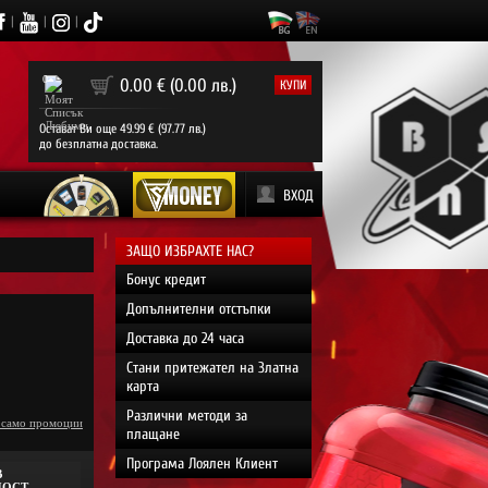
|
|
|
0
0.00 € (0.00 лв.)
КУПИ
Остават Ви още 49.99 € (97.77 лв.)
до безплатна доставка.
ВХОД
ЗАЩО ИЗБРАХТЕ НАС?
Бонус кредит
Допълнителни отстъпки
Доставка до 24 часа
Стани притежател на Златна
карта
Различни методи за
 само промоции
плащане
Програма Лоялен Клиент
В
НОСТ