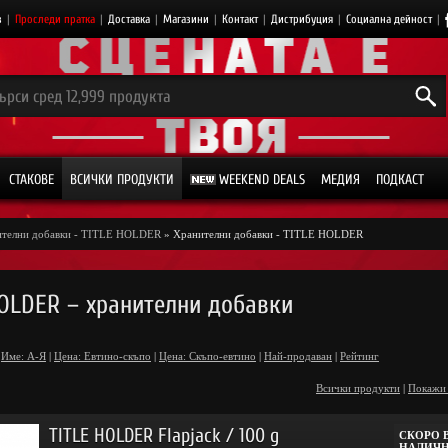
з
|
Проследи пратка
|
Доставка
|
Магазини
|
Контакт
|
Дистрибуция
|
Социална дейност
|
СТАКОВЕ
ВСИЧКИ ПРОДУКТИ
WEEKEND DEALS
МЕДИЯ
ПОДКАСТ
телни добавки - TITLE HOLDER
» Хранителни добавки - TITLE HOLDER
HOLDER – хранителни добавки
Име: А-Я
|
Цена: Евтино-скъпо
|
Цена: Скъпо-евтино
|
Най-продаван
|
Рейтинг
Всички продукти
|
Покажи
TITLE HOLDER Flapjack / 100 g
СКОРО 
НАЛИЧ