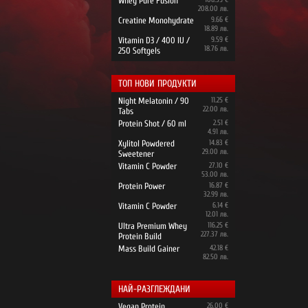
Whey Pure Fusion
208.00 лв.
Creatine Monohydrate
9.66 €
18.89 лв.
Vitamin D3 / 400 IU /
9.59 €
18.76 лв.
250 Softgels
ТОП НОВИ ПРОДУКТИ
Night Melatonin / 90
11.25 €
22.00 лв.
Tabs
Protein Shot / 60 ml
2.51 €
4.91 лв.
Xylitol Powdered
14.83 €
29.00 лв.
Sweetener
Vitamin C Powder
27.10 €
53.00 лв.
Protein Power
16.87 €
32.99 лв.
Vitamin C Powder
6.14 €
12.01 лв.
Ultra Premium Whey
116.25 €
227.37 лв.
Protein Build
Mass Build Gainer
42.18 €
82.50 лв.
НАЙ-РАЗГЛЕЖДАНИ
Vegan Protein
26.00 €