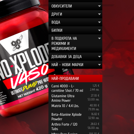
ОВКУСИТЕЛИ
ДРУГИ
ВОДА
БИЛКИ
В ПОДКРЕПА НА
РЕЖИМИ И
МЕДИКАМЕНТИ
ДОБАВКИ ЗА ДЕЦА
НАЙ - НОВИ МАРКИ
НАЙ-ПРОДАВАНИ
Carni 4000 - L-
1.25 €
2.44 лв.
carnitine Shot / 70 ml
Glutamine Ultra
27.10 €
53.00 лв.
Amino Power
Matrix 10 / 4.4 Lbs.
40.90 €
79.99 лв.
Beta-Alanine Xplode
16.82 €
32.90 лв.
Powder
Arthro Forte / 120
28.63 €
56.00 лв.
Tabs
106.35 €