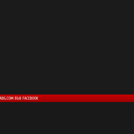
LABG.COM ВЪВ FACEBOOK