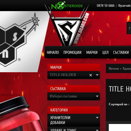
0878 50 6666
|
Франчай
НАЧАЛО
ПРОМОЦИИ
МАРКИ
ЦЕЛ
СЪСТАВКИ
МАРКИ
Начало
»
Храни
TITLE HOLDER
TITLE 
СЪСТАВКА
Избери съставка
Сортирай по :
КАТЕГОРИЯ
ХРАНИТЕЛНИ
ДОБАВКИ
ЗДРАВЕ И ТОНУС