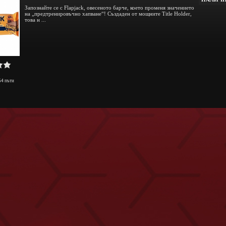
Запознайте се с Flapjack, овесеното барче, което променя значението
на „предтренировъчно хапване“! Създаден от мощните Title Holder,
това н ...
54
пъти