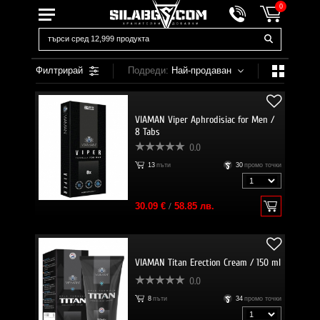
0
Филтрирай
Подреди:
Най-продаван
VIAMAN Viper Aphrodisiac for Men /
8 Tabs
0.0
13
пъти
30
промо точки
30.09 €
/
58.85 лв.
VIAMAN Titan Erection Cream / 150 ml
0.0
8
пъти
34
промо точки