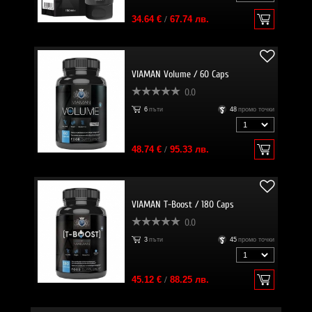
34.64 €
/
67.74 лв.
VIAMAN Volume / 60 Caps
0.0
6
пъти
48
промо точки
48.74 €
/
95.33 лв.
VIAMAN T-Boost / 180 Caps
0.0
3
пъти
45
промо точки
45.12 €
/
88.25 лв.