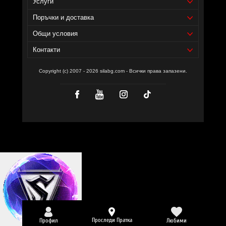
Услуги
силиконов диоксид и органично сусамово олио
Поръчки и доставка
СИЛА БГ Тийм!
Общи условия
Доставчик на продукта - И фудс ЕООД.
Контакти
Уебсайт на производителя -
https://jarrow.com/
Copyright (c) 2007 - 2026 silabg.com - Всички права запазени.
Проследи Пратка
Профил
Любими