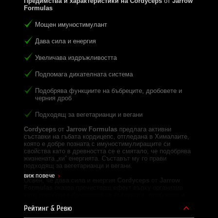
Предимства и характеристики на
Cordyceps
от
Jarrow
Formulas
Мощен имуностимулант
Дава сила и енергия
Увеличава издръжливостта
Подпомага дихателната система
Подобрява функциите на бъбреците, дробовете и
черния дроб
Подходящ за вегетарианци и вегани
Cordyceps
от
Jarrow Formulas
предлага активни
съставки на гъбата кордицепс, отгледана в Хималаите,
която е добре позната с имуностимулиращите си
свойства като в древността се е смятало, че подобрява
жизнената „ки” енергията. Съставът му го прави
подходящ за вегетарианци и вегани.
виж повече
Освен, че дава сила и енергия
Cordyceps
от
Jarrow
Formulas
оказва пречистващ ефект върху организма
като подобрява функциите на бъбреците, дробовете и
черния дроб. Той има силни антиоксидантни свойства,
Рейтинг & Ревю
което могат да се ограничи действието на свободните
радикали и засилва защитните сили на организма. Той