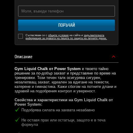
ПОРЪЧАЙ
Съгласявам се с
общите условия
на сайта и
задължителната
информация за правата на лицата по защита на личните данни.
Описание
Gym Liquid Chalk от
Power System
е твоето тайно
решение за по-добър захват и представяне по време на
тренировки. Този течен талк осигурява сигурен,
незалепващ захват, идеален за вдигане на тежести,
катерене и гимнастика. Кажи сбогом на потните длани и
здравей на подобрения контрол и увереност.
Свойства и характеристики на Gym Liquid Chalk от
Power System:
Подобрява силата на захвата незабавно
Не оставя прах или остатъци, защото е в теча
формула