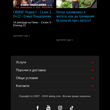
Винаги използвайте фитнес аксесоари според
указанията на производителя.
СИЛАБГ Подкаст - Сезон 3,
Лятна тренировка в
Сила БГ Тийм!
Еп.22 - Елина Пашаланова
жегата: как да тренираме
безопасно през лятото?
Доставчик на продукта - И фудс ЕООД.
14 рекорда на Гинес - Сезон 3 -
Епизод 22
Уебсайт на производителя -
https://www.powersystem.eu/en/
прочети още
>
Препоръчваме ви също:
прочети още
>
curcumin цена
animal cuts мнения
витамин д цена
Услуги
Поръчки и доставка
Общи условия
Контакти
Copyright (c) 2007 - 2026 silabg.com - Всички права запазени.