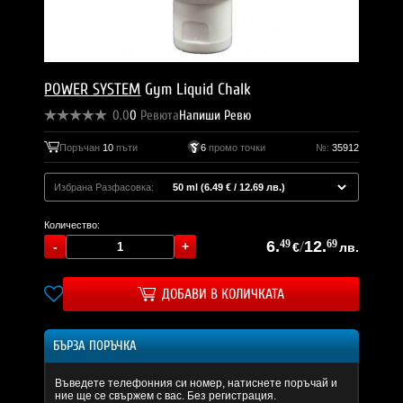
POWER SYSTEM
Gym Liquid Chalk
0.0
0
Ревюта
Напиши Ревю
Поръчан
10
пъти
6
промо точки
№:
35912
Избрана Разфасовка:
Количество:
6.
49
/
12.
69
€
лв.
ДОБАВИ В КОЛИЧКАТА
БЪРЗА ПОРЪЧКА
Въведете телефонния си номер, натиснете поръчай и
ние ще се свържем с вас. Без регистрация.