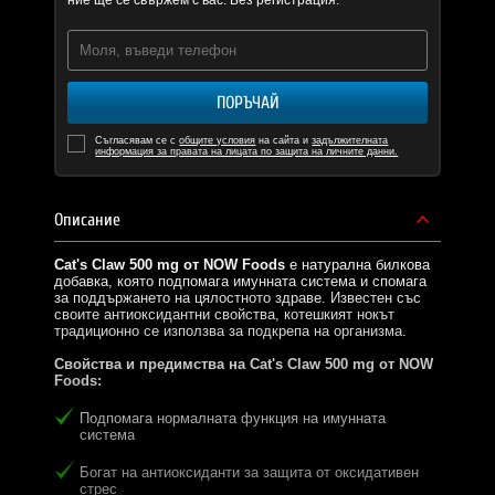
ние ще се свържем с вас. Без регистрация.
ПОРЪЧАЙ
Съгласявам се с
общите условия
на сайта и
задължителната
информация за правата на лицата по защита на личните данни.
Описание
Cat's Claw 500 mg от NOW Foods
е натурална билкова
добавка, която подпомага имунната система и спомага
за поддържането на цялостното здраве. Известен със
своите антиоксидантни свойства, котешкият нокът
традиционно се използва за подкрепа на организма.
Свойства и предимства на Cat's Claw 500 mg от NOW
Foods:
Подпомага нормалната функция на имунната
система
Богат на антиоксиданти за защита от оксидативен
стрес