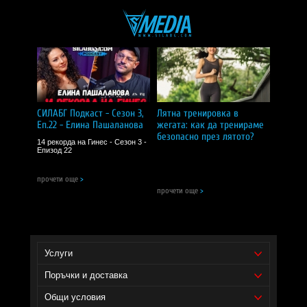
Съставки:
Котешки нокът (кора).
Забележки:
Не се препоръчва за бременни, кърмещи жени и хора,
приемащи лекарства.
Съхранявайте на сухо и хладно място, далеч от деца.
CИЛA БГ Tийм!
Доставчик на продукта - И фудс ЕООД.
СИЛАБГ Подкаст - Сезон 3,
Лятна тренировка в
Еп.22 - Елина Пашаланова
жегата: как да тренираме
Уебсайт на производителя -
https://www.nowfoods.com/
безопасно през лятото?
14 рекорда на Гинес - Сезон 3 -
Препоръчваме ви също:
Епизод 22
ashwaganda
прочети още
>
кинези ленти
прочети още
>
лецетин
Услуги
Поръчки и доставка
Общи условия