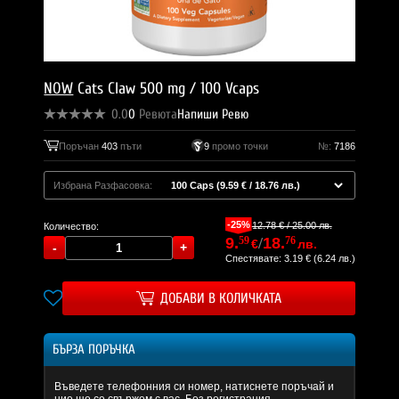
NOW
Cats Claw 500 mg / 100 Vcaps
0.0
0
Ревюта
Напиши Ревю
Поръчан
403
пъти
9
промо точки
№:
7186
Избрана Разфасовка:
-25%
12.78 € / 25.00 лв.
Количество:
9.
59
/
18.
76
€
лв.
Спестявате: 3.19 € (6.24 лв.)
ДОБАВИ В КОЛИЧКАТА
БЪРЗА ПОРЪЧКА
Въведете телефонния си номер, натиснете поръчай и