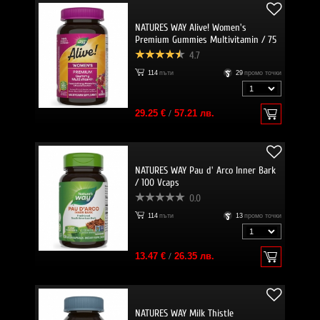
NATURES WAY Alive! Women's
Premium Gummies Multivitamin / 75
Gummies
4.7
114
пъти
29
промо точки
29.25 €
/
57.21 лв.
NATURES WAY Pau d' Arco Inner Bark
/ 100 Vcaps
0.0
114
пъти
13
промо точки
13.47 €
/
26.35 лв.
NATURES WAY Milk Thistle