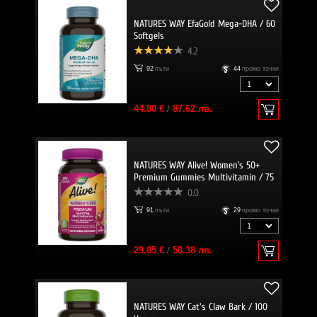
NATURES WAY EfaGold Mega-DHA / 60
Softgels
4.2
92
пъти
44
промо точки
44.80 €
/
87.62 лв.
NATURES WAY Alive! Women’s 50+
Premium Gummies Multivitamin / 75
Gummies
0.0
91
пъти
29
промо точки
29.85 €
/
58.38 лв.
NATURES WAY Cat's Claw Bark / 100