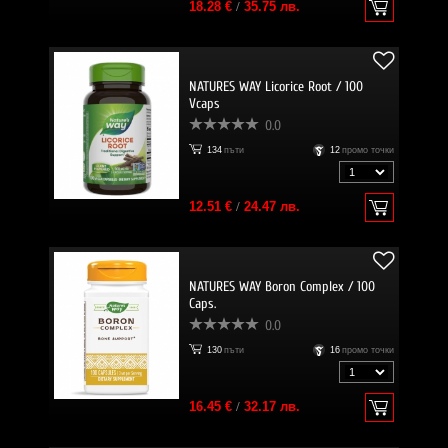
18.28 €
/
35.75 лв.
NATURES WAY Licorice Root / 100
Vcaps
0.0
134
пъти
12
промо точки
12.51 €
/
24.47 лв.
NATURES WAY Boron Complex / 100
Caps.
0.0
130
пъти
16
промо точки
16.45 €
/
32.17 лв.