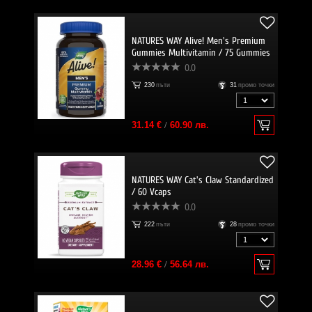
NATURES WAY Alive! Men's Premium
Gummies Multivitamin / 75 Gummies
0.0
230
пъти
31
промо точки
31.14 €
/
60.90 лв.
NATURES WAY Cat's Claw Standardized
/ 60 Vcaps
0.0
222
пъти
28
промо точки
28.96 €
/
56.64 лв.