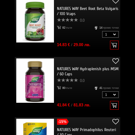
NATURES WAY Beet Root Beta Vulgaris
/ 100 Vcaps
0.0
82
пъти
14
промо точки
14.83 €
/
29.00 лв.
NATURES WAY Hydraplenish plus MSM
/ 60 Caps
0.0
80
пъти
41
промо точки
41.84 €
/
81.83 лв.
-15%
NATURES WAY Primadophilus Reuteri
/ 30 Caps