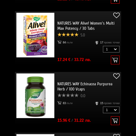
NATURES WAY Alive! Women's Multi
Max Potency / 30 Tabs
5.0
84
пъти
17
промо точки
17.24 €
/
33.72 лв.
NATURES WAY Echinacea Purpurea
Herb / 100 Vcaps
0.0
83
пъти
15
промо точки
15.96 €
/
31.22 лв.