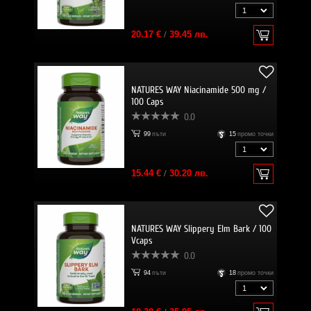
20.17 €
/
39.45 лв.
NATURES WAY Niacinamide 500 mg /
100 Caps
0.0
99
пъти
15
промо точки
15.44 €
/
30.20 лв.
NATURES WAY Slippery Elm Bark / 100
Vcaps
0.0
94
пъти
18
промо точки