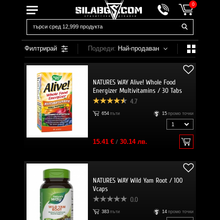
0
Филтрирай
Подреди:
Най-продаван
NATURES WAY Alive! Whole Food
Energizer Multivitamins / 30 Tabs
4.7
654
пъти
15
промо точки
15.41 €
/
30.14 лв.
NATURES WAY Wild Yam Root / 100
Vcaps
0.0
383
пъти
14
промо точки