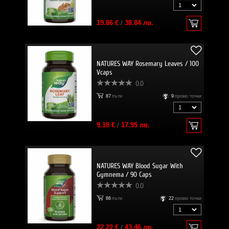
19.86 €
/
38.84 лв.
NATURES WAY Rosemary Leaves / 100
Vcaps
0.0
87
пъти
9
промо точки
9.18 €
/
17.95 лв.
NATURES WAY Blood Sugar With
Gymnema / 90 Caps
0.0
86
пъти
22
промо точки
22.22 €
/
43.46 лв.