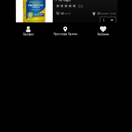
0.0
80
пъти
23
промо точки
27.71 € (54.20 лв.)
23.55 €
/
46.06 лв.
Проследи Пратка
Профил
Любими
NATURES WAY Olive Leaf / 60 Vcaps
0.0
77
пъти
18
промо точки
18.47 €
/
36.12 лв.
NATURES WAY Sambucus Original
Syrup / 240 ml
0.0
72
пъти
17
промо точки