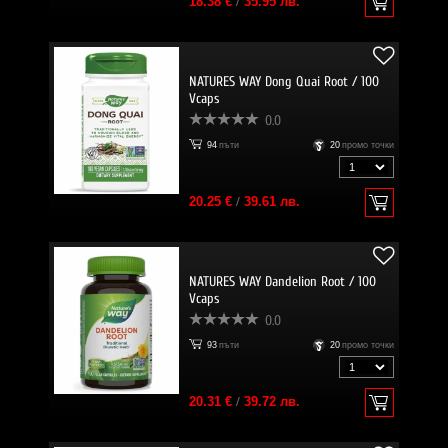
18.38 €
/
35.95 лв.
NATURES WAY Dong Quai Root / 100
Vcaps
0.0
94
пъти
20
промо точки
20.25 €
/
39.61 лв.
NATURES WAY Dandelion Root / 100
Vcaps
0.0
93
пъти
20
промо точки
20.31 €
/
39.72 лв.