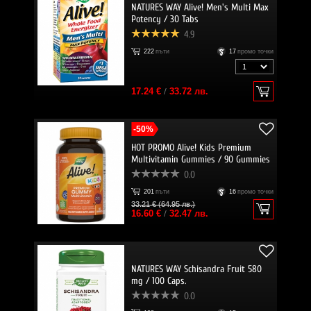
NATURES WAY Alive! Men's Multi Max
Potency / 30 Tabs
4.9
222
пъти
17
промо точки
17.24 €
/
33.72 лв.
-50%
HOT PROMO Alive! Kids Premium
Multivitamin Gummies / 90 Gummies
0.0
201
пъти
16
промо точки
33.21 € (64.95 лв.)
16.60 €
/
32.47 лв.
NATURES WAY Schisandra Fruit 580
mg / 100 Caps.
0.0