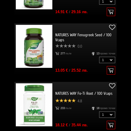
14.91 €
/
29.16 лв.
NATURES WAY Fenugreek Seed / 100
Vcaps
0.0
277
пъти
13
промо точки
13.05 €
/
25.52 лв.
NATURES WAY Fo-Ti Root / 100 Vcaps
4.8
233
пъти
18
промо точки
18.12 €
/
35.44 лв.