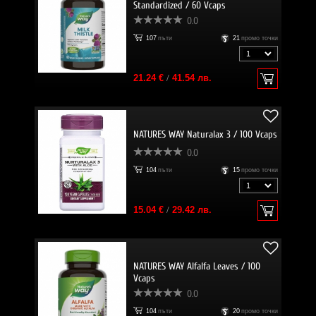
Standardized / 60 Vcaps
0.0
107
пъти
21
промо точки
21.24 €
/
41.54 лв.
NATURES WAY Naturalax 3 / 100 Vcaps
0.0
104
пъти
15
промо точки
15.04 €
/
29.42 лв.
NATURES WAY Alfalfa Leaves / 100
Vcaps
0.0
104
пъти
20
промо точки