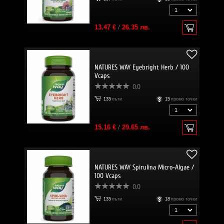
13.47 €
/
26.35 лв.
NATURES WAY Eyebright Herb / 100
Vcaps
0.0
135
пъти
15
промо точки
15.16 €
/
29.65 лв.
NATURES WAY Spirulina Micro-Algae /
100 Vcaps
0.0
135
пъти
18
промо точки