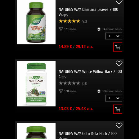
NATURES WAY Damiana Leaves / 100
Vcaps
5.0
151
пъти
14
промо точки
14.89 €
/
29.12 лв.
NATURES WAY White Willow Bark / 100
Caps
0.0
150
пъти
13
промо точки
13.03 €
/
25.48 лв.
NATURES WAY Gotu Kola Herb / 100
Vcaps