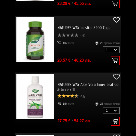
23.29 €
/
45.55 лв.
NATURES WAY Inositol / 100 Caps
0.0
162
пъти
20
промо точки
20.57 €
/
40.23 лв.
NATURES WAY Aloe Vera Inner Leaf Gel
& Juice / 1L
4.6
154
пъти
27
промо точки
27.75 €
/
54.27 лв.