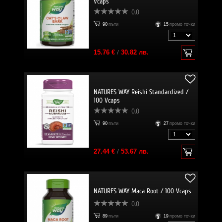
Vcaps
0.0
90
пъти
15
промо точки
15.76 €
/
30.82 лв.
NATURES WAY Reishi Standardized /
100 Vcaps
0.0
90
пъти
27
промо точки
27.44 €
/
53.67 лв.
NATURES WAY Maca Root / 100 Vcaps
0.0
89
пъти
19
промо точки