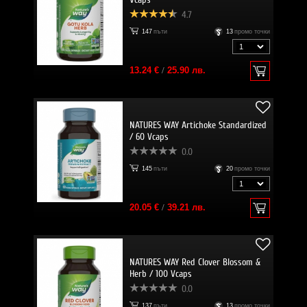
4.7
147
пъти
13
промо точки
13.24 €
/
25.90 лв.
NATURES WAY Artichoke Standardized
/ 60 Vcaps
0.0
145
пъти
20
промо точки
20.05 €
/
39.21 лв.
NATURES WAY Red Clover Blossom &
Herb / 100 Vcaps
0.0
137
пъти
13
промо точки