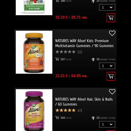
188
пъти
15
промо точки
15.19 €
/
29.71 лв.
NATURES WAY Alive! Kids Premium
Multivitamin Gummies / 90 Gummies
0.0
187
пъти
33
промо точки
33.21 €
/
64.95 лв.
NATURES WAY Alive! Hair, Skin & Nails
/ 60 Gummies
4.9
164
пъти
23
промо точки