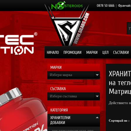
0878 50 6666
|
Франчай
НАЧАЛО
ПРОМОЦИИ
МАРКИ
ЦЕЛ
СЪСТАВКИ
МАРКИ
ХРАНИТ
Избери марка
на тегл
СЪСТАВКА
Матри
Избери съставка
Действието н
КАТЕГОРИЯ
ХРАНИТЕЛНИ
Сортирай по :
ДОБАВКИ