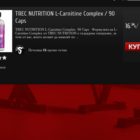
TREC NUTRITION L-Carnitine Complex / 90
Caps
16
/
34
.
€
TREC NUTRITION L-Carnitine Complex 90 Caps Формулата на L-
Carnitine Complex от TREC NUTRITION е създадена специално, за
тези от вас, които желаят да намалят по ...
Печелиш
16
промо точки
пъти