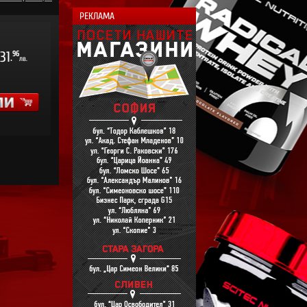
РЕКЛАМА
31
96
.
лв.