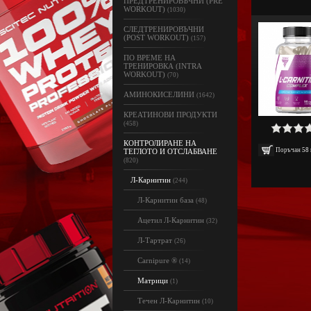
ПРЕДТРЕНИРОВЪЧНИ (PRE
WORKOUT)
(1030)
СЛЕДТРЕНИРОВЪЧНИ
(POST WORKOUT)
(157)
ПО ВРЕМЕ НА
ТРЕНИРОВКА (INTRA
WORKOUT)
(70)
АМИНОКИСЕЛИНИ
(1642)
КРЕАТИНОВИ ПРОДУКТИ
(458)
КОНТРОЛИРАНЕ НА
Поръчан
58
ТЕГЛОТО И ОТСЛАБВАНЕ
(820)
Л-Карнитин
(244)
Л-Карнитин база
(48)
Ацетил Л-Карнитин
(32)
Л-Тартрат
(26)
Carnipure ®
(14)
Матрици
(1)
Течен Л-Карнитин
(10)