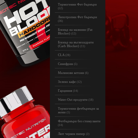
Термогенни Фет бърнъри
(52)
Липотропни Фет бърнъри
(36)
Блокър на мазнини (Fat
Blocker)
(12)
Блокър на въглехидрати
(Carb Blocker)
(11)
CLA
(28)
Синефрин
(5)
Малинови кетони
(6)
Зелено кафе
(12)
Гарциния
(14)
Water-Out продукти
(18)
Термогенни фетбърнъри за
жени
(1)
Фетбърнъри без стимуланти
(14)
Лют червен пипер
(2)