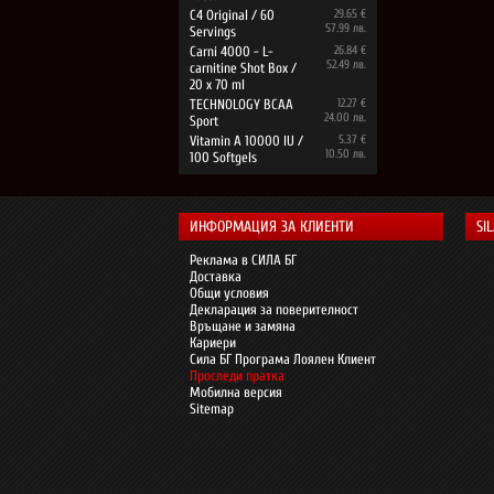
C4 Original / 60
29.65 €
57.99 лв.
Servings
Carni 4000 - L-
26.84 €
52.49 лв.
carnitine Shot Box /
20 x 70 ml
TECHNOLOGY BCAA
12.27 €
24.00 лв.
Sport
Vitamin A 10000 IU /
5.37 €
10.50 лв.
100 Softgels
ИНФОРМАЦИЯ ЗА КЛИЕНТИ
SI
Реклама в СИЛА БГ
Доставка
Общи условия
Декларация за поверителност
Връщане и замяна
Кариери
Сила БГ Програма Лоялен Клиент
Проследи пратка
Мобилна версия
Sitemap