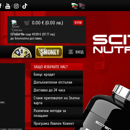
|
|
|
0
0.00 € (0.00 лв.)
КУПИ
Остават Ви още 49.99 € (97.77 лв.)
до безплатна доставка.
ВХОД
ЗАЩО ИЗБРАХТЕ НАС?
Бонус кредит
Допълнителни отстъпки
Доставка до 24 часа
Стани притежател на Златна
чин.
карта
Различни методи за
плащане
Програма Лоялен Клиент
 само промоции