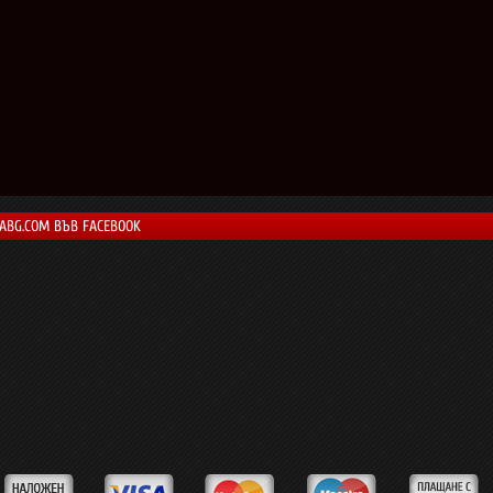
LABG.COM ВЪВ FACEBOOK