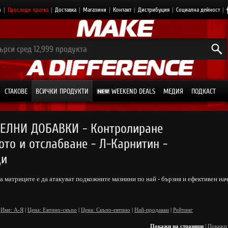
з
|
Проследи пратка
|
Доставка
|
Магазини
|
Контакт
|
Дистрибуция
|
Социална дейност
|
СТАКОВЕ
ВСИЧКИ ПРОДУКТИ
WEEKEND DEALS
МЕДИЯ
ПОДКАСТ
ЕЛНИ ДОБАВКИ - Контролиране
ото и отслабване - Л-Карнитин -
ци
а матриците е да атакуват подкожните мазнини по най - бързия и ефективен на
Име: А-Я
|
Цена: Евтино-скъпо
|
Цена: Скъпо-евтино
|
Най-продаван
|
Рейтинг
Покажи на страници
|
Покажи