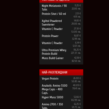
Night Melatonin / 90
11.25 €
22.00 лв.
Tabs
Protein Shot / 60 ml
2.51 €
4.91 лв.
Xylitol Powdered
14.83 €
29.00 лв.
Sweetener
Vitamin C Powder
27.10 €
53.00 лв.
Protein Power
16.87 €
32.99 лв.
Vitamin C Powder
6.14 €
12.01 лв.
Ultra Premium Whey
116.25 €
227.37 лв.
Protein Build
Mass Build Gainer
42.18 €
82.50 лв.
НАЙ-РАЗГЛЕЖДАНИ
Vegan Protein
26.00 €
50.85 лв.
Anabolic Amino 5500
40.09 €
78.41 лв.
Mega Caps - 400
Caps.
Hyper Mass 5000
52.66 €
102.99 лв.
Amino 2700 / 350
62.25 €
121.75 лв.
Tabs.