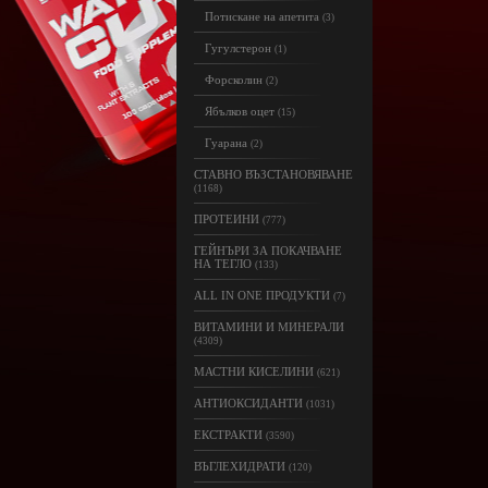
Потискане на апетита
(3)
Гугулстерон
(1)
Форсколин
(2)
Ябълков оцет
(15)
Гуарана
(2)
СТАВНО ВЪЗСТАНОВЯВАНЕ
(1168)
ПРОТЕИНИ
(777)
ГЕЙНЪРИ ЗА ПОКАЧВАНЕ
НА ТЕГЛО
(133)
ALL IN ONE ПРОДУКТИ
(7)
ВИТАМИНИ И МИНЕРАЛИ
(4309)
МАСТНИ КИСЕЛИНИ
(621)
АНТИОКСИДАНТИ
(1031)
ЕКСТРАКТИ
(3590)
ВЪГЛЕХИДРАТИ
(120)