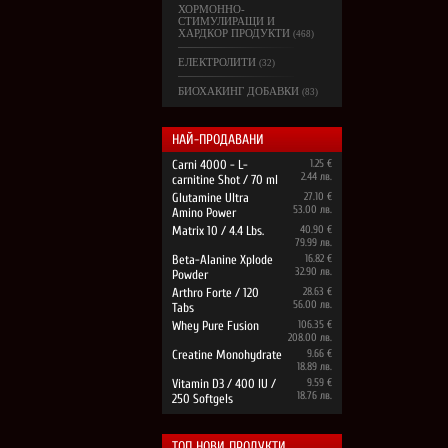
ХОРМОННО-
СТИМУЛИРАЩИ И
ХАРДКОР ПРОДУКТИ
(468)
ЕЛЕКТРОЛИТИ
(32)
БИОХАКИНГ ДОБАВКИ
(83)
НАЙ-ПРОДАВАНИ
Carni 4000 - L-
1.25 €
2.44 лв.
carnitine Shot / 70 ml
Glutamine Ultra
27.10 €
53.00 лв.
Amino Power
Matrix 10 / 4.4 Lbs.
40.90 €
79.99 лв.
Beta-Alanine Xplode
16.82 €
32.90 лв.
Powder
Arthro Forte / 120
28.63 €
56.00 лв.
Tabs
Whey Pure Fusion
106.35 €
208.00 лв.
Creatine Monohydrate
9.66 €
18.89 лв.
Vitamin D3 / 400 IU /
9.59 €
18.76 лв.
250 Softgels
ТОП НОВИ ПРОДУКТИ