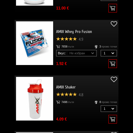
11.00 €
AMIX Whey Pro Fusion
4.9
7658
пъти
3
промо точки
Вкус:
1.92 €
AMIX Shaker
4.8
7496
пъти
8
промо точки
4.09 €