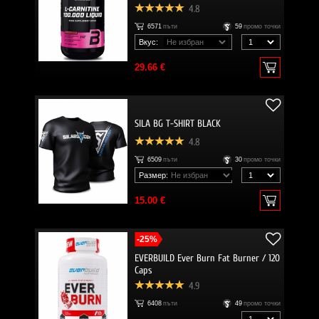
4.8
6571
пъти
59
промо точки
Вкус:
29.66 €
SILA BG T-SHIRT BLACK
4.8
6509
пъти
30
промо точки
Размер:
15.00 €
-25%
EVERBUILD Ever Burn Fat Burner / 120
Caps
4.9
6408
пъти
49
промо точки