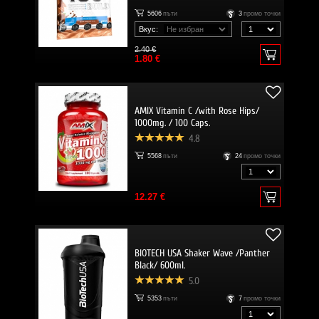
5606
пъти
3
промо точки
Вкус:
2.40 €
1.80 €
AMIX Vitamin C /with Rose Hips/
1000mg. / 100 Caps.
4.8
5568
пъти
24
промо точки
12.27 €
BIOTECH USA Shaker Wave /Panther
Black/ 600ml.
5.0
5353
пъти
7
промо точки