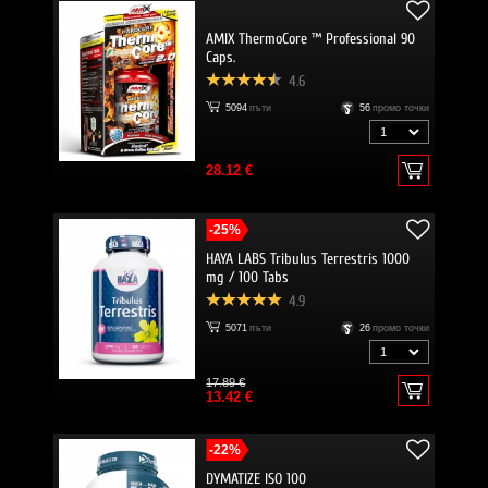
AMIX ThermoCore ™ Professional 90
Caps.
4.6
5094
пъти
56
промо точки
28.12 €
-25%
HAYA LABS Tribulus Terrestris 1000
mg / 100 Tabs
4.9
5071
пъти
26
промо точки
17.89 €
13.42 €
-22%
DYMATIZE ISO 100