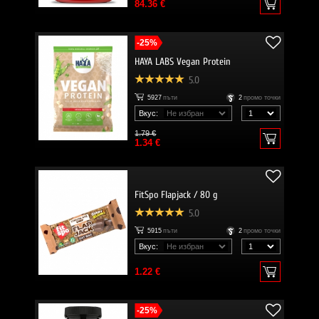
84.36 €
-25%
HAYA LABS Vegan Protein
5.0
5927
пъти
2
промо точки
Вкус:
1.79 €
1.34 €
FitSpo Flapjack / 80 g
5.0
5915
пъти
2
промо точки
Вкус:
1.22 €
-25%