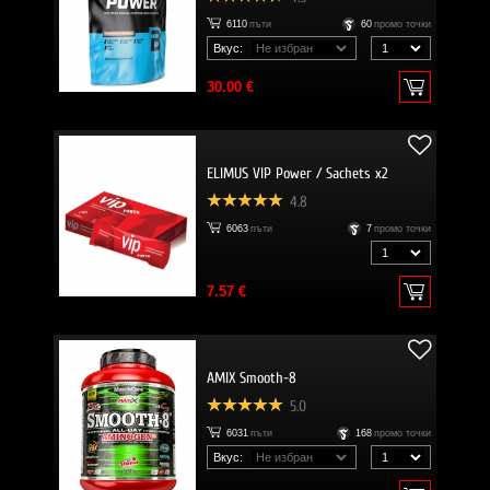
6110
пъти
60
промо точки
Вкус:
30.00 €
ELIMUS VIP Power / Sachets x2
4.8
6063
пъти
7
промо точки
7.57 €
AMIX Smooth-8
5.0
6031
пъти
168
промо точки
Вкус: