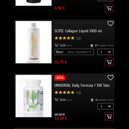
3.58 €
SCITEC Collagen Liquid 1000 ml.
5.0
5128
пъти
67
промо точки
Вкус:
33.75 €
-35%
UNIVERSAL Daily Formula / 100 Tabs
4.8
5109
пъти
11
промо точки
18.00 €
11.70 €