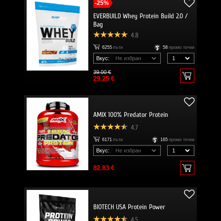
-25%
EVERBUILD Whey Protein Build 2.0 /
Bag
4.8
6255
пъти
58
промо точки
Вкус:
39.00 €
29.25 €
AMIX 100% Predator Protein
4.7
6171
пъти
165
промо точки
Вкус:
82.83 €
BIOTECH USA Protein Power
4.5