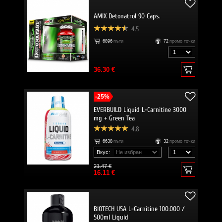
AMIX Detonatrol 90 Caps.
4.5
6896
пъти
72
промо точки
36.30 €
-25%
EVERBUILD Liquid L-Carnitine 3000
mg + Green Tea
4.8
6638
пъти
32
промо точки
Вкус:
21.47 €
16.11 €
BIOTECH USA L-Carnitine 100.000 /
500ml Liquid