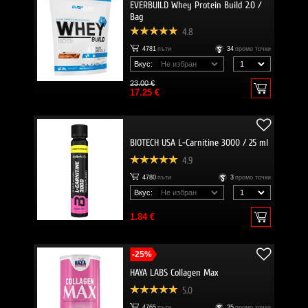
EVERBUILD Whey Protein Build 2.0 /
Bag
4.8
4781
пъти
34
промо точки
Вкус:
23.00 €
17.25 €
BIOTECH USA L-Carnitine 3000 / 25 ml
4.9
4780
пъти
3
промо точки
Вкус:
1.84 €
-25%
HAYA LABS Collagen Max
5.0
4765
пъти
35
промо точки