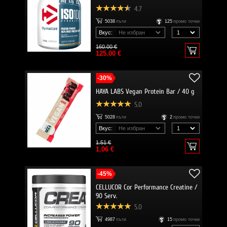
4.7
5038
пъти
125
промо точки
Вкус:
160.00 €
125.00 €
-30%
HAYA LABS Vegan Protein Bar / 40 g
5.0
5028
пъти
2
промо точки
Вкус:
1.51 €
1.06 €
-45%
CELLUCOR Cor Performance Creatine /
90 Serv.
5.0
4987
пъти
15
промо точки