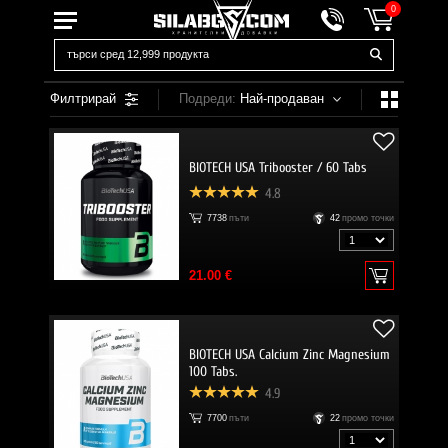
0
Филтрирай
Подреди:
Най-продаван
BIOTECH USA Tribooster / 60 Tabs
4.8
7738
пъти
42
промо точки
21.00 €
BIOTECH USA Calcium Zinc Magnesium
100 Tabs.
4.9
7700
пъти
22
промо точки