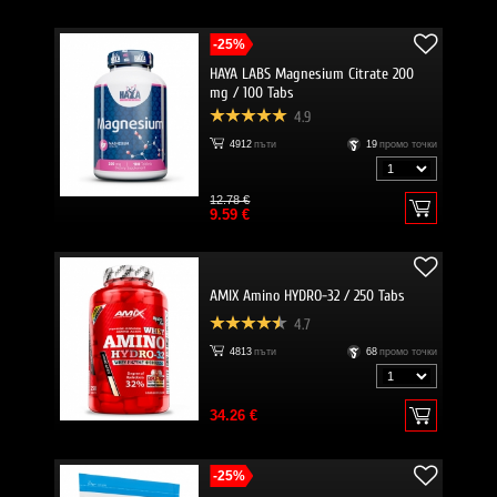
-25%
HAYA LABS Magnesium Citrate 200
mg / 100 Tabs
4.9
4912
пъти
19
промо точки
12.78 €
9.59 €
AMIX Amino HYDRO-32 / 250 Tabs
4.7
4813
пъти
68
промо точки
34.26 €
-25%