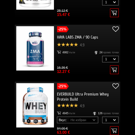
28.12 €
15.47 €
-25%
HAYA LABS ZMA / 90 Caps
4.9
4982
пъти
24
промо точки
16.36 €
12.27 €
-25%
EVERBUILD Ultra Premium Whey
Protein Build
4.9
4945
пъти
126
промо точки
Вкус:
84.00 €
63.00 €