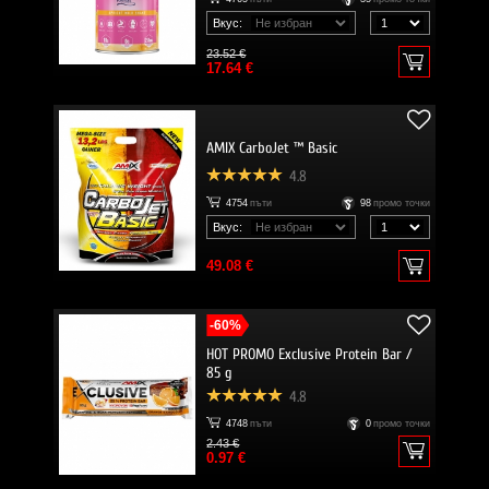
Вкус:
23.52 €
17.64 €
AMIX CarboJet ™ Basic
4.8
4754
пъти
98
промо точки
Вкус:
49.08 €
-60%
HOT PROMO Exclusive Protein Bar /
85 g
4.8
4748
пъти
0
промо точки
2.43 €
0.97 €