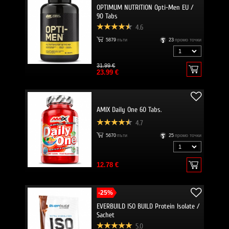
OPTIMUM NUTRITION Opti-Men EU /
90 Tabs
4.6
5879
пъти
23
промо точки
31.99 €
23.99 €
AMIX Daily One 60 Tabs.
4.7
5670
пъти
25
промо точки
12.78 €
-25%
EVERBUILD ISO BUILD Protein Isolate /
Sachet
5.0