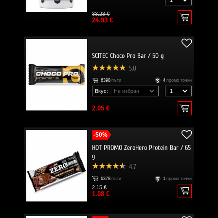
33.23 €
24.93 €
SCITEC Choco Pro Bar / 50 g
5.0
6398
пъти
4
промо точки
Вкус:
2.05 €
-50%
HOT PROMO ZeroHero Protein Bar / 65
g
4.7
6378
пъти
1
промо точки
2.15 €
1.08 €